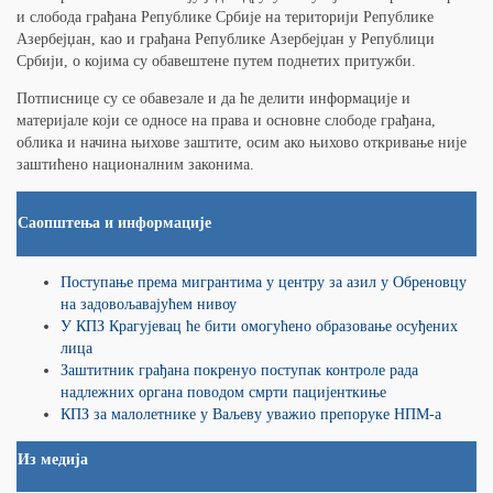
и слобода грађана Републике Србије на територији Републике
Азербејџан, као и грађана Републике Азербејџан у Републици
Србији, о којима су обавештене путем поднетих притужби.
Потписнице су се обавезале и да ће делити информације и
материјале који се односе на права и основне слободе грађана,
облика и начина њихове заштите, осим ако њихово откривање није
заштићено националним законима.
Саопштења и информације
Поступање према мигрантима у центру за азил у Обреновцу
на задовољавајућем нивоу
У КПЗ Крагујевац ће бити омогућено образовање осуђених
лица
Заштитник грађана покренуо поступак контроле рада
надлежних органа поводом смрти пацијенткиње
КПЗ за малолетнике у Ваљеву уважио препоруке НПМ-а
Из медија