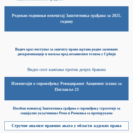
Редован годишњи извештај Заштитника грађана за 2025.
годину
Водич кроз поступке за заштиту права жртава родно засноване
дискриминације и насиља пред независним телима у Србији
Видео спот кампање против дечјих бракова
Извештаји о спровођењу Ревидираног Акционог плана за
Поглавље 23
Посебан извештај Заштитника грађана о спровођењу стратегије за
социјално укључивање Рома и Ромкиња са препорукама
Стручне анализе правних аката у области људских права