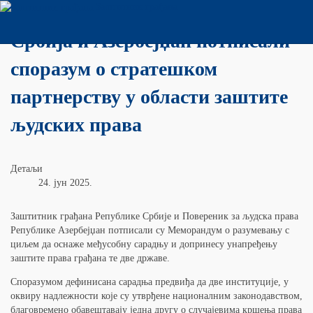
Заштитник грађана
Србија и Азербејџан потписали
споразум о стратешком
партнерству у области заштите
људских права
Детаљи
24. јун 2025.
Заштитник грађана Републике Србије и Повереник за људска права
Републике Азербејџан потписали су Mеморандум о разумевању с
циљем да оснаже међусобну сарадњу и допринесу унапређењу
заштите права грађана те две државе.
Споразумом дефинисана сарадња предвиђа да две институције, у
оквиру надлежности које су утврђене националним законодавством,
благовремено обавештавају једна другу о случајевима кршења права