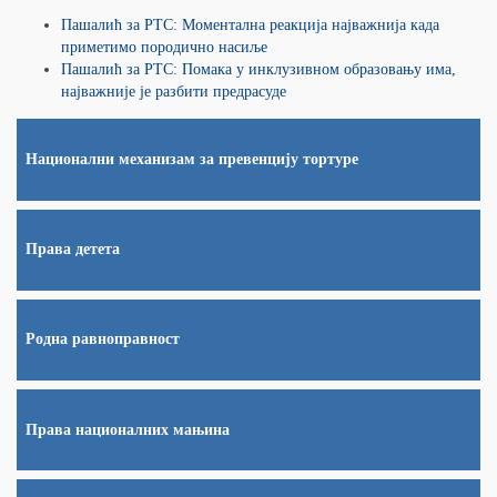
Пашалић за РТС: Моментална реакција најважнија када
приметимо породично насиље
Пашалић за РТС: Помака у инклузивном образовању има,
најважније је разбити предрасуде
Национални механизам за превенцију тортуре
Права детета
Родна равноправност
Права националних мањина