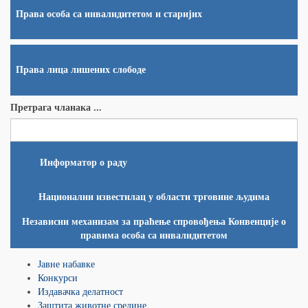
Права особа са инвалидитетом и старијих
Права лица лишених слободе
Претрага чланака ...
Информатор о раду
Национални известилац у области трговине људима
Независни механизам за праћење спровођења Конвенције о
правима особа са инвалидитетом
Јавне набавке
Конкурси
Издавачка делатност
Заштита животне средине