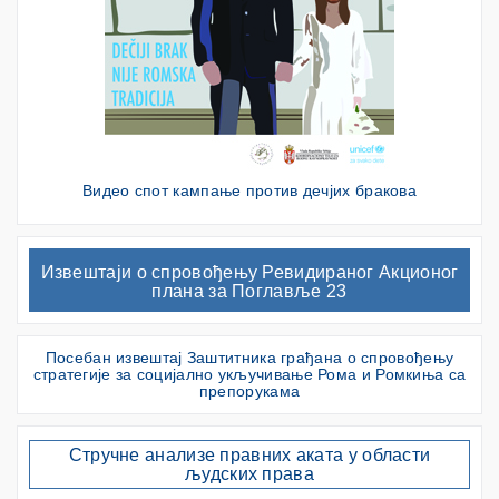
Видео спот кампање против дечјих бракова
Извештаји о спровођењу Ревидираног Акционог
плана за Поглавље 23
Посебан извештај Заштитника грађана о спровођењу
стратегије за социјално укључивање Рома и Ромкиња са
препорукама
Стручне анализе правних аката у области
људских права