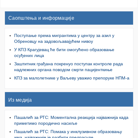
Саопштења и информације
Поступање према мигрантима у центру за азил у
Обреновцу на задовољавајућем нивоу
У КПЗ Крагујевац ће бити омогућено образовање
осуђених лица
Заштитник грађана покренуо поступак контроле рада
надлежних органа поводом смрти пацијенткиње
КПЗ за малолетнике у Ваљеву уважио препоруке НПМ-а
Из медија
Пашалић за РТС: Моментална реакција најважнија када
приметимо породично насиље
Пашалић за РТС: Помака у инклузивном образовању
има, најважније је разбити предрасуде