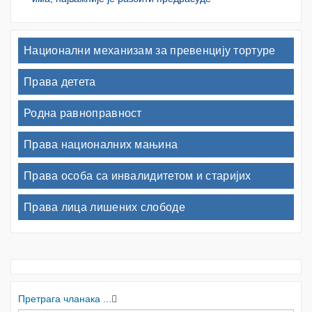
Национални механизам за превенцију тортуре
Права детета
Родна равноправност
Права националних мањина
Права особа са инвалидитетом и старијих
Права лица лишених слободе
Претрага чланака ...