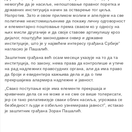
немогуће да је насиље, непоштовање правног поретка и
државних институција начин за остварење тог циља.
Напротив. Зато и овом приликом молим и апелујем на све
политичке неистомишљенике да покажу личну одговорност
и елементарно поштовање према сваком ко у односу на
њих мисли другачије и да своје ставове артикулишу кроз
дијалог, поштујући законодавни оквир и државне
институције, што је у највећем интересу грађана Србије“
нагласио је Пашалић.
Заштитник грађана већ осам месеци указује на то да та
институција, по закону, нема права да контролише и утиче
на рад надлежних правосудних органа, али да има право
да броји и евидентира кажњива дела и да о тим
прекршајима алармира надлежне и јавност.
„Свако поступање које има елементе прекршаја и
кривичних дела се не може и не сме се више толерисати,
јер се тако релативизује сваки облик насиља, угрожава се
безбедност људи и озбиљно узнемирава јавност", истакао
је заштитник грађана Зоран Пашалић.