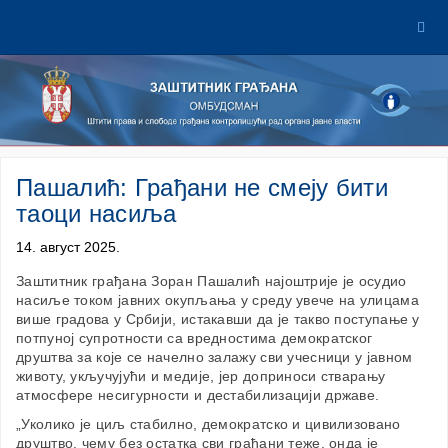
Пашалић: Грађани не смеју бити
таоци насиља
14. август 2025.
Заштитник грађана Зоран Пашалић најоштрије је осудио
насиље током јавних окупљања у среду увече на улицама
више градова у Србији, истакавши да је такво поступање у
потпуној супротности са вредностима демократског
друштва за које се начелно залажу сви учесници у јавном
животу, укључујући и медије, јер доприноси стварању
атмосфере несигурности и дестабилизацији државе.
„Уколико је циљ стабилно, демократско и цивилизовано
друштво, чему без остатка сви грађани теже, онда је