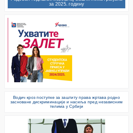
за 2025. годину
Водич кроз поступке за заштиту права жртава родно
засноване дискриминације и насиља пред независним
телима у Србији