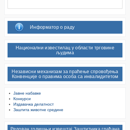
Информатор о раду
Национални известилац у области трговине
људима
Независни механизам за праћење спровођења
Конвенције о правима особа са инвалидитетом
Јавне набавке
Конкурси
Издавачка делатност
Заштита животне средине
Редован годишњи извештај Заштитника грађана