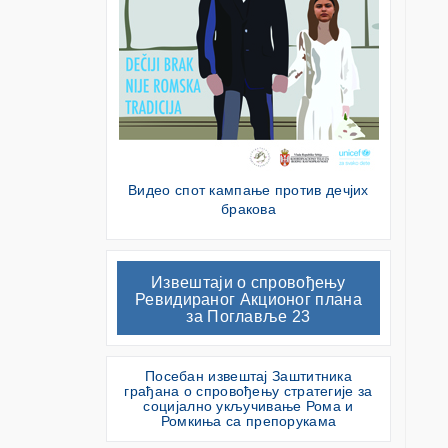
Видео спот кампање против дечјих
бракова
Извештаји о спровођењу
Ревидираног Акционог плана
за Поглавље 23
Посебан извештај Заштитника
грађана о спровођењу стратегије за
социјално укључивање Рома и
Ромкиња са препорукама