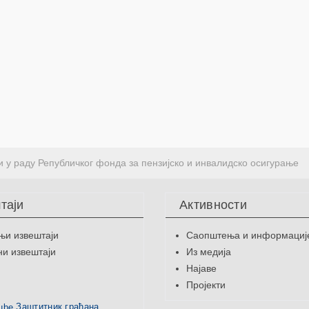
 у раду Републичког фонда за пензијско и инвалидско осигурање
таји
Активности
њи извештаји
Саопштења и информациј
и извештаји
Из медија
Најаве
Пројекти
Заштитник грађана