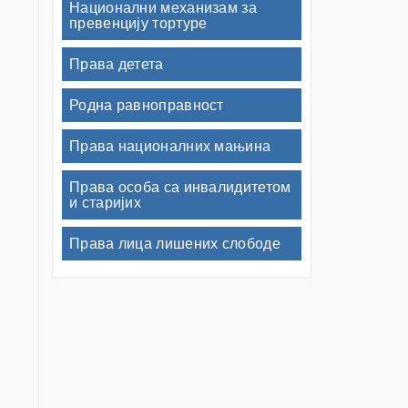
Национални механизам за
превенцију тортуре
Права детета
Родна равноправност
Права националних мањина
Права особа са инвалидитетом
и старијих
Права лица лишених слободе