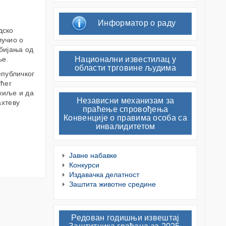
Информатор о раду
дско
лучио о
бијања од
ње.
Национални известилац у
области трговине људима
епубличког
ућег
ужиље и да
Независни механизам за
ахтеву
праћење спровођења
Конвенције о правима особа са
инвалидитетом
Јавне набавке
Конкурси
Издавачка делатност
Заштита животне средине
Редован годишњи извештај