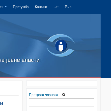
ти
Притужба
Контакт
Lat
Ћир
Претрага чланака ...
 и