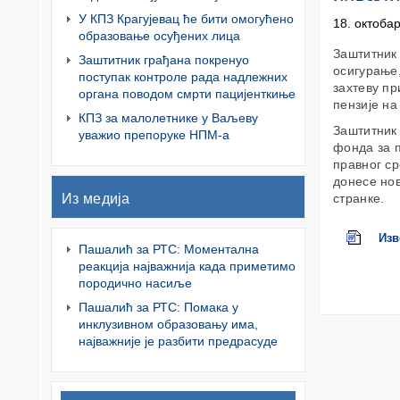
У КПЗ Крагујевац ће бити омогућено
18. октоба
образовање осуђених лица
Заштитник 
Заштитник грађана покренуо
осигурање,
поступак контроле рада надлежних
захтеву п
органа поводом смрти пацијенткиње
пензије на
КПЗ за малолетнике у Ваљеву
Заштитник 
уважио препоруке НПМ-а
фонда за п
правног ср
донесе но
Из медија
странке.
Изв
Пашалић за РТС: Моментална
реакција најважнија када приметимо
породично насиље
Пашалић за РТС: Помака у
инклузивном образовању има,
најважније је разбити предрасуде