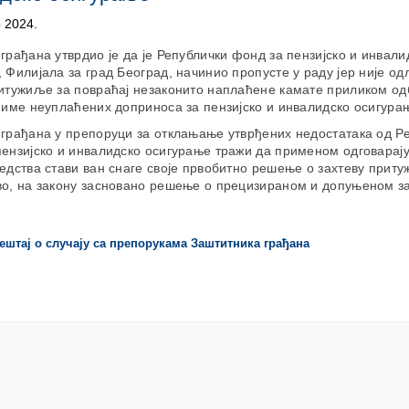
р 2024.
грађана утврдио је да је Републички фонд за пензијско и инвали
 Филијала за град Београд, начинио пропусте у раду јер није од
ритужиље за повраћај незаконито наплаћене камате приликом од
 име неуплаћених доприноса за пензијско и инвалидско осигура
грађана у препоруци за отклањање утврђених недостатака од Р
ензијско и инвалидско осигурање тражи да применом одговарај
едства стави ван снаге своје првобитно решење о захтеву прит
во, на закону засновано решење о прецизираном и допуњеном з
ештај о случају са препорукама Заштитника грађана