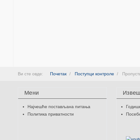
Ви сте овде:
Почетак
Поступци контроле
Пропусти
Мени
Извеш
Најчешће постављана питања
Годиш
Политика приватности
Посебн