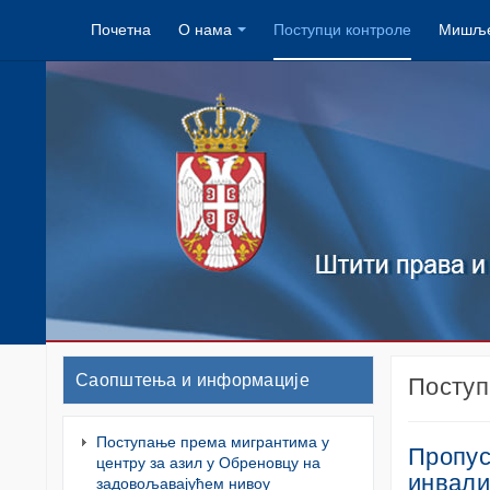
Почетна
О нама
Поступци контроле
Мишље
Саопштења и информације
Поступ
Поступање према мигрантима у
Пропус
центру за азил у Обреновцу на
инвали
задовољавајућем нивоу