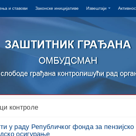
ња и ставови
Законске иницијативе
Извештаји
Активнос
ци контроле
ти у раду Републичког фонда за пензијско
дско осигурање