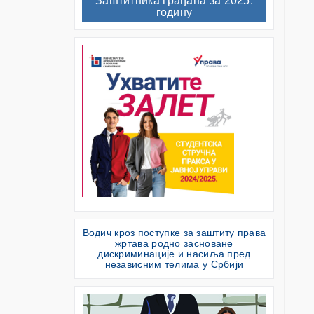
Заштитника грађана за 2025.
годину
Водич кроз поступке за заштиту права
жртава родно засноване
дискриминације и насиља пред
независним телима у Србији