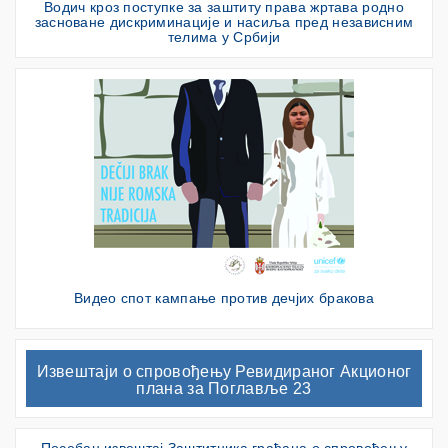
Водич кроз поступке за заштиту права жртава родно
засноване дискриминације и насиља пред независним
телима у Србији
Видео спот кампање против дечјих бракова
Извештаји о спровођењу Ревидираног Акционог
плана за Поглавље 23