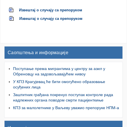
Извештај о случају са препорукoм
Извештај о случају са препорукoм
Саопштења и информације
Поступање према мигрантима у центру за азил у
Обреновцу на задовољавајућем нивоу
У КПЗ Крагујевац ће бити омогућено образовање
осуђених лица
Заштитник грађана покренуо поступак контроле рада
надлежних органа поводом смрти пацијенткиње
КПЗ за малолетнике у Ваљеву уважио препоруке НПМ-а