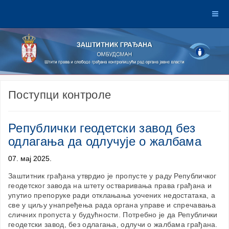
Поступци контроле
Републички геодетски завод без
одлагања да одлучује о жалбама
07. мај 2025.
Заштитник грађана утврдио је пропусте у раду Републичког
геодетског завода на штету остваривања права грађана и
упутио препоруке ради отклањања уочених недостатака, а
све у циљу унапређења рада органа управе и спречавања
сличних пропуста у будућности. Потребно је да Републички
геодетски завод, без одлагања, одлучи о жалбама грађана.