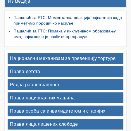
Из медија
Пашалић за РТС: Моментална реакција најважнија када
приметимо породично насиље
Пашалић за РТС: Помака у инклузивном образовању
има, најважније је разбити предрасуде
Национални механизам за превенцију тортуре
Права детета
Родна равноправност
Права националних мањина
Права особа са инвалидитетом и старијих
Права лица лишених слободе