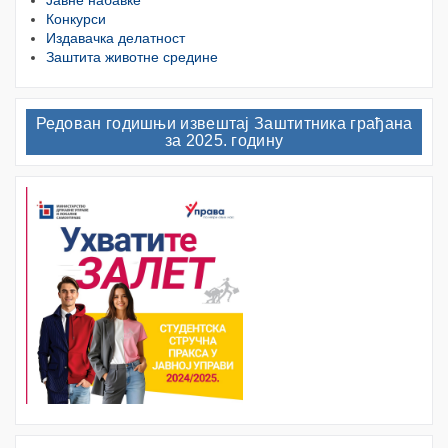
Јавне набавке
Конкурси
Издавачка делатност
Заштита животне средине
Редован годишњи извештај Заштитника грађана
за 2025. годину