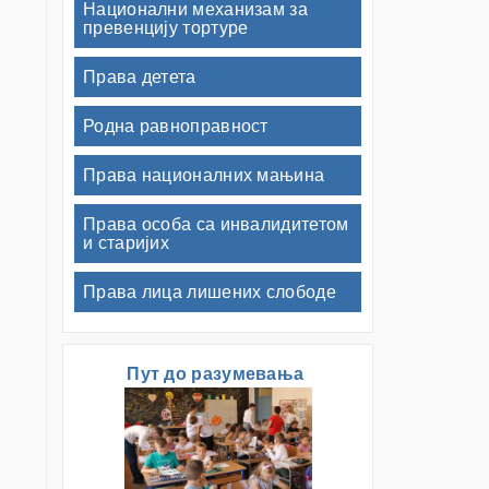
Национални механизам за
превенцију тортуре
Права детета
Родна равноправност
Права националних мањина
Права особа са инвалидитетом
и старијих
Права лица лишених слободе
Пут до разумевања