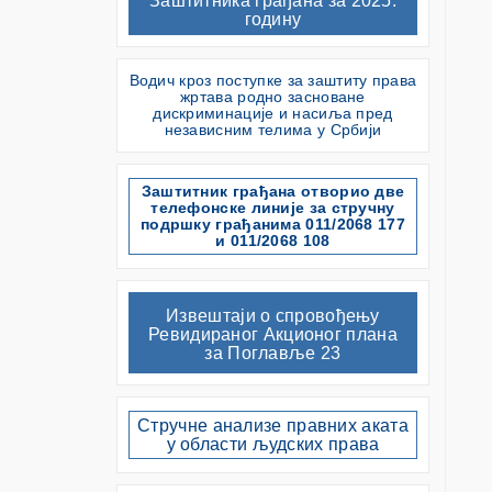
Заштитника грађана за 2025.
годину
Водич кроз поступке за заштиту права
жртава родно засноване
дискриминације и насиља пред
независним телима у Србији
Заштитник грађана отворио две
телефонске линије за стручну
подршку грађанима 011/2068 177
и 011/2068 108
Извештаји о спровођењу
Ревидираног Акционог плана
за Поглавље 23
Стручне анализе правних аката
у области људских права