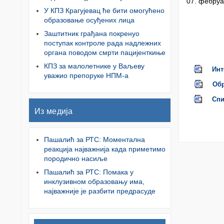
07. фебруа
У КПЗ Крагујевац ће бити омогућено
образовање осуђених лица
Заштитник грађана покренуо
поступак контроле рада надлежних
органа поводом смрти пацијенткиње
КПЗ за малолетнике у Ваљеву
Инт
уважио препоруке НПМ-а
Обр
Спи
Из медија
Пашалић за РТС: Моментална
реакција најважнија када приметимо
породично насиље
Пашалић за РТС: Помака у
инклузивном образовању има,
најважније је разбити предрасуде