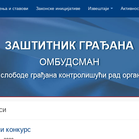
ња и ставови
Законске иницијативе
Извештаји
Активнос
си
и конкурс