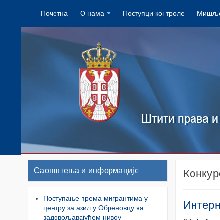
Почетна
О нама
Поступци контроле
Мишље
Саопштења и информације
Конкур
Поступање према мигрантима у
Интерн
центру за азил у Обреновцу на
задовољавајућем нивоу