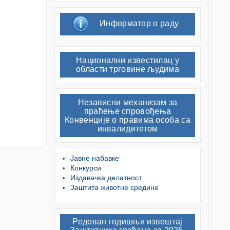
Информатор о раду
Национални известилац у
области трговине људима
Независни механизам за
праћење спровођења
Конвенције о правима особа са
инвалидитетом
Јавне набавке
Конкурси
Издавачка делатност
Заштита животне средине
Редован годишњи извештај