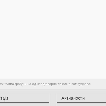
аштитио грађанина од неодговорне локалне самоуправе
таји
Активности