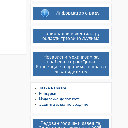
Информатор о раду
Национални известилац у
области трговине људима
Независни механизам за
праћење спровођења
Конвенције о правима особа са
инвалидитетом
Јавне набавке
Конкурси
Издавачка делатност
Заштита животне средине
Редован годишњи извештај