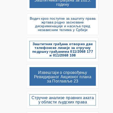
Заштитника грађана за 2025.
годину
Водич кроз поступке за заштиту права
жртава родно засноване
дискриминације и насиља пред
независним телима у Србији
Заштитник грађана отворио две
телефонске линије за стручну
подршку грађанима 011/2068 177
и 011/2068 108
Извештаји о спровођењу
Ревидираног Акционог плана
за Поглавље 23
Стручне анализе правних аката
у области људских права