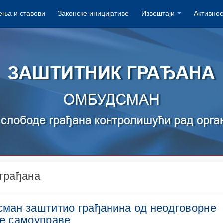
ња и ставови
Законске иницијативе
Извештаји
Активнос
грађана
ман заштитио грађанина од неодговорне
е самоуправе