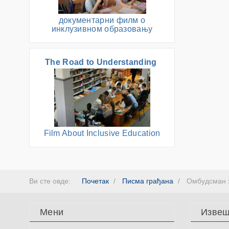
документарни филм о
инклузивном образовању
The Road to Understanding
Film About Inclusive Education
Ви сте овде:
Почетак
Писма грађана
Омбудсман з
Мени
Извеш