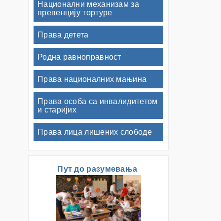
Национални механизам за
превенцију тортуре
Права детета
Родна равноправност
Права националних мањина
Права особа са инвалидитетом
и старијих
Права лица лишених слободе
Пут до разумевања