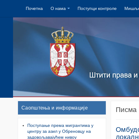
Почетна
О нама
Поступци контроле
Мишље
Саопштења и информације
Писма 
Поступање према мигрантима у
Омбудс
центру за азил у Обреновцу на
локалн
задовољавајућем нивоу