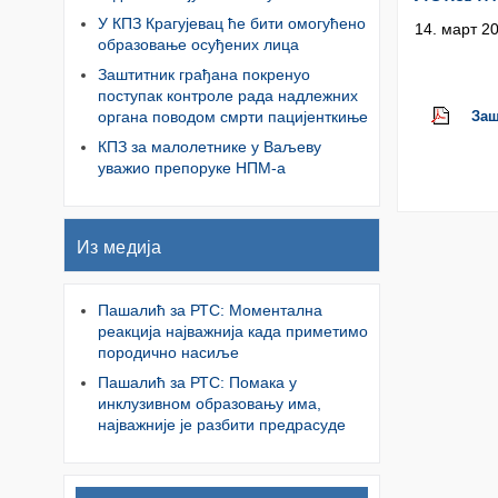
У КПЗ Крагујевац ће бити омогућено
14. март 2
образовање осуђених лица
Заштитник грађана покренуо
поступак контроле рада надлежних
органа поводом смрти пацијенткиње
Заш
КПЗ за малолетнике у Ваљеву
уважио препоруке НПМ-а
Из медија
Пашалић за РТС: Моментална
реакција најважнија када приметимо
породично насиље
Пашалић за РТС: Помака у
инклузивном образовању има,
најважније је разбити предрасуде