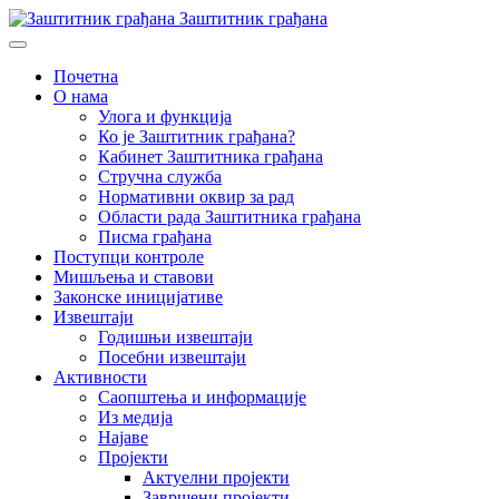
Заштитник грађана
Почетна
О нама
Улога и функција
Ко је Заштитник грађана?
Кабинет Заштитника грађана
Стручна служба
Нормативни оквир за рад
Области рада Заштитника грађана
Писма грађана
Поступци контроле
Мишљења и ставови
Законске иницијативе
Извештаји
Годишњи извештаји
Посебни извештаји
Активности
Саопштења и информације
Из медија
Најаве
Пројекти
Актуелни пројекти
Завршени пројекти