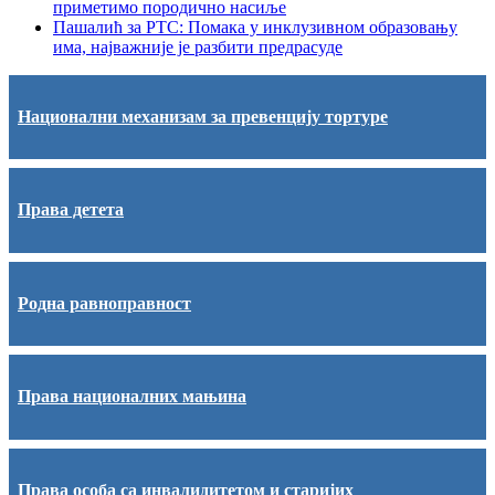
приметимо породично насиље
Пашалић за РТС: Помака у инклузивном образовању
има, најважније је разбити предрасуде
Национални механизам за превенцију тортуре
Права детета
Родна равноправност
Права националних мањина
Права особа са инвалидитетом и старијих