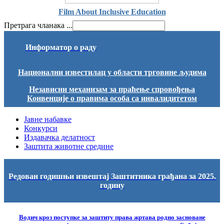
Film About Inclusive Education
Претрага чланака ...
Информатор о раду
Национални известилац у области трговине људима
Независни механизам за праћење спровођења
Конвенције о правима особа са инвалидитетом
Јавне набавке
Конкурси
Издавачка делатност
Заштита животне средине
Редован годишњи извештај Заштитника грађана за 2025.
годину
Водич кроз поступке за заштиту права жртава родно засноване