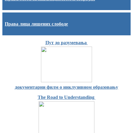
Права лица лишених слободе
Пут до разумевања
документарни филм о инклузивном образовању
The Road to Understanding