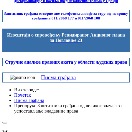
дискриминације и насиља пред независним телима у Србији
Заштитник грађана отворио две телефонске линије за стручну подршку
грађанима 011/2068 177 и 011/2068 108
Извештаји о спровођењу Ревидираног Акционог плана
за Поглавље 23
Стручне анализе правних аката у области људских права
Писма грађана
Ви сте овде:
Почетак
Писма грађана
Препоруке Заштитника грађана од великог значаја за
успостављање владавине права