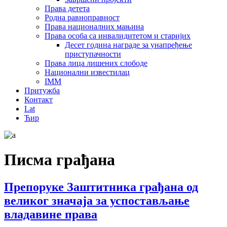
Права детета
Родна равноправност
Права националних мањина
Права особа са инвалидитетом и старијих
Десет година награде за унапређење
приступачности
Права лица лишених слободе
Национални известилац
IMM
Притужба
Контакт
Lat
Ћир
Писма грађана
Препоруке Заштитника грађана од
великог значаја за успостављање
владавине права