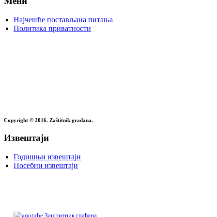
Мени
Најчешће постављана питања
Политика приватности
Copyright © 2016. Zaštitnik građana.
Извештаји
Годишњи извештаји
Посебни извештаји
Заштитник грађана