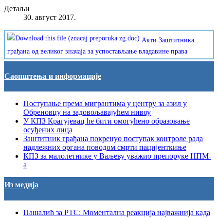
Детаљи
30. август 2017.
Акти Заштитника
грађана од великог значаја за успостављање владавине права
Саопштења и информације
Поступање према мигрантима у центру за азил у
Обреновцу на задовољавајућем нивоу
У КПЗ Крагујевац ће бити омогућено образовање
осуђених лица
Заштитник грађана покренуо поступак контроле рада
надлежних органа поводом смрти пацијенткиње
КПЗ за малолетнике у Ваљеву уважио препоруке НПМ-
а
Из медија
Пашалић за РТС: Моментална реакција најважнија када