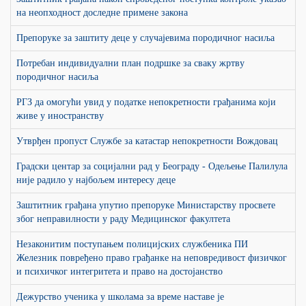
на неопходност доследне примене закона
Препоруке за заштиту деце у случајевима породичног насиља
Потребан индивидуални план подршке за сваку жртву
породичног насиља
РГЗ да омогући увид у податке непокретности грађанима који
живе у иностранству
Утврђен пропуст Службе за катастар непокретности Вождовац
Градски центар за социјални рад у Београду - Одељење Палилула
није радило у најбољем интересу деце
Заштитник грађана упутио препоруке Министарству просвете
због неправилности у раду Медицинског факултета
Незаконитим поступањем полицијских службеника ПИ
Железник повређено право грађанке на неповредивост физичког
и психичког интегритета и право на достојанство
Дежурство ученика у школама за време наставе је