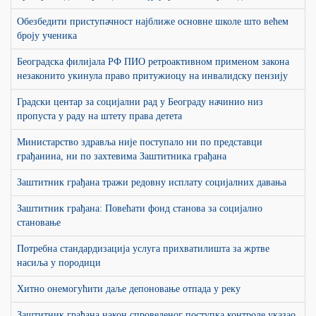
Обезбедити приступачност најближе основне школе што већем
броју ученика
Београдска филијала РФ ПИО ретроактивном применом закона
незаконито укинула право притужиоцу на инвалидску пензију
Градски центар за социјални рад у Београду начинио низ
пропуста у раду на штету права детета
Министарство здравља није поступало ни по представци
грађанина, ни по захтевима Заштитника грађана
Заштитник грађана тражи редовну исплату социјалних давања
Заштитник грађана: Повећати фонд станова за социјално
становање
Потребна стандардизација услуга прихватилишта за жртве
насиља у породици
Хитно онемогућити даље депоновање отпада у реку
Заштитник грађана након спроведеног поступка контроле указао