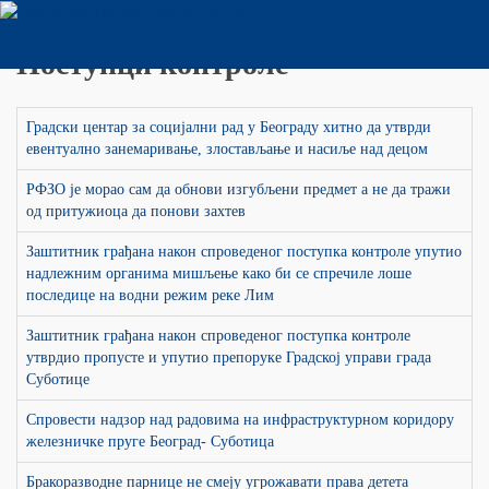
Заштитник грађана
Поступци контроле
Градски центар за социјални рад у Београду хитно да утврди
евентуално занемаривање, злостављање и насиље над децом
РФЗО је морао сам да обнови изгубљени предмет а не да тражи
од притужиоца да понови захтев
Заштитник грађана након спроведеног поступка контроле упутио
надлежним органима мишљење како би се спречиле лоше
последице на водни режим реке Лим
Заштитник грађана након спроведеног поступка контроле
утврдио пропусте и упутио препоруке Градској управи града
Суботице
Спровести надзор над радовима на инфраструктурном коридору
железничке пруге Београд- Суботица
Бракоразводне парнице не смеју угрожавати права детета