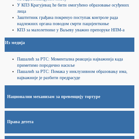
У КПЗ Крагујевац ће бити омогућено образовање осуђених
лица
Заштитник грађана покренуо поступак контроле рада
надлежних органа поводом смрти пацијенткиње
КПЗ за малолетнике у Ваљеву уважио препоруке НПМ-а
Из медија
Пашалић за РТС: Моментална реакција најважнија када
приметимо породично насиље
Пашалић за РТС: Помака у инклузивном образовању има,
најважније је разбити предрасуде
Национални механизам за превенцију тортуре
Права детета