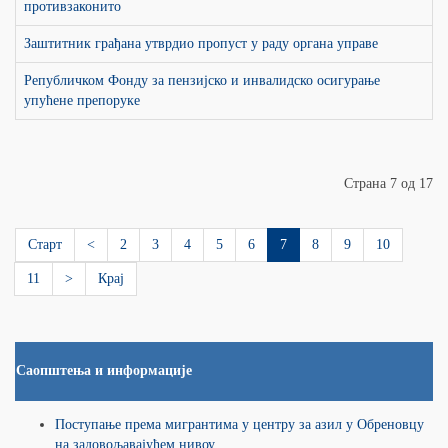
противзаконито
Заштитник грађана утврдио пропуст у раду органа управе
Републичком Фонду за пензијско и инвалидско осигурање
упућене препоруке
Страна 7 од 17
Старт
<
2
3
4
5
6
7
8
9
10
11
>
Крај
Саопштења и информације
Поступање према мигрантима у центру за азил у Обреновцу
на задовољавајућем нивоу