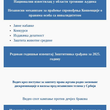
Национални известилац у области трговине људима
Независни механизам за праћење спровођења Конвенције о
правима особа са инвалидитетом
Јавне набавке
Конкурси
Издавачка делатност
Заштита животне средине
Редован годишњи извештај Заштитника грађана за 2025.
годину
Водич кроз поступке за заштиту права жртава родно засноване
дискриминације и насиља пред независним телима у Србији
Видео спот кампање против дечјих бракова