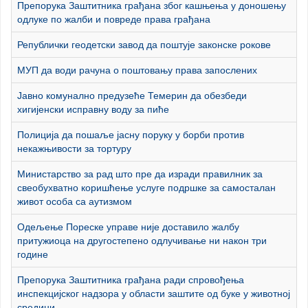
Препорука Заштитника грађана због кашњења у доношењу
одлуке по жалби и повреде права грађана
Републички геодетски завод да поштује законске рокове
МУП да води рачуна о поштовању права запослених
Јавно комунално предузеће Темерин да обезбеди
хигијенски исправну воду за пиће
Полиција да пошаље јасну поруку у борби против
некажњивости за тортуру
Министарство за рад што пре да изради правилник за
свеобухватно коришћење услуге подршке за самосталан
живот особа са аутизмом
Одељење Пореске управе није доставило жалбу
притужиоца на другостепено одлучивање ни након три
године
Препорука Заштитника грађана ради спровођења
инспекцијског надзора у области заштите од буке у животној
средини