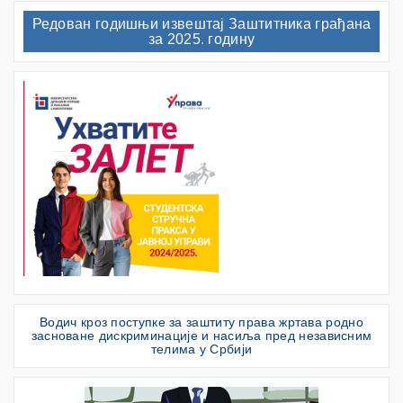
Редован годишњи извештај Заштитника грађана
за 2025. годину
Водич кроз поступке за заштиту права жртава родно
засноване дискриминације и насиља пред независним
телима у Србији