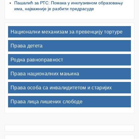
Пашалић за РТС: Помака у инклузивном образовању
има, најважније је разбити предрасуде
Национални механизам за превенцију тортуре
Права детета
Родна равноправност
Права националних мањина
Права особа са инвалидитетом и старијих
Права лица лишених слободе