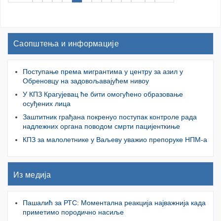
Саопштења и информације
Поступање према мигрантима у центру за азил у
Обреновцу на задовољавајућем нивоу
У КПЗ Крагујевац ће бити омогућено образовање
осуђених лица
Заштитник грађана покренуо поступак контроле рада
надлежних органа поводом смрти пацијенткиње
КПЗ за малолетнике у Ваљеву уважио препоруке НПМ-а
Из медија
Пашалић за РТС: Моментална реакција најважнија када
приметимо породично насиље