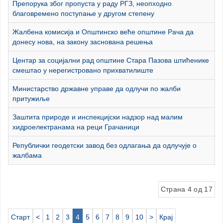
Препорука због пропуста у раду РГЗ, неопходно
благовремено поступање у другом степену
Жалбена комисија и Општинско веће општине Рача да
донесу нова, на закону заснована решења
Центар за социјални рад општине Стара Пазова штићенике
смештао у нерегистровано прихватилиште
Министарство државне управе да одлучи по жалби
притужиље
Заштита природе и инспекцијски надзор над малим
хидроелектранама на реци Грачаници
Републички геодетски завод без одлагања да одлучује о
жалбама
Страна 4 од 17
Старт
<
1
2
3
4
5
6
7
8
9
10
>
Крај