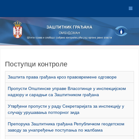
Поступци контроле
Заштита права грађана кроз правовремене одговоре
Пропусти Општинске управе Власотинце у инспекцијском
надзору и сарадњи са Заштитником грађана
Утврђени пропусти у раду Секретаријата за инспекцију у
случају урушавања потпорног зида
Препорука Заштитника грађана Републичком геодетском
заводу за унапређење поступања по жалбама