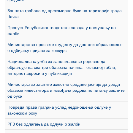
Заштита грађана од прекомерне буке на територији града
Чачка
Пропуст Републичког геодетског завода у поступању по
жалби
Министарство просвете студенту да достави образложење
о одбијању пријаве за конкурс
Национална служба за запошљавање редовно да
објављује на сва три обавезна начина - огласној табли,
интернет адреси и у публикацији
Министарство заштите животне средине јасније да уреди
обавезе инвеститора и извођача радова по питању заштите
од буке
Повреда права грађана услед недоношења одлуке у
законском року
РГЗ без одлагања да одлучи о жалби