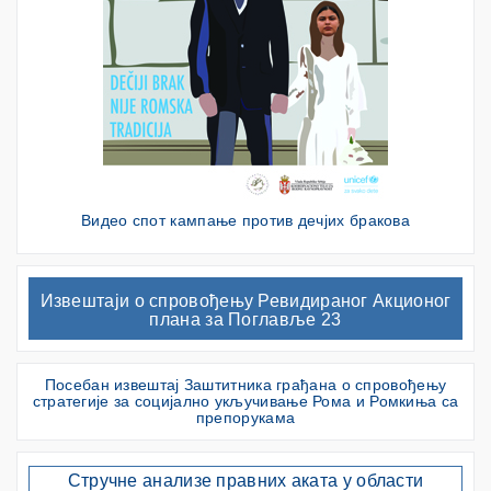
Видео спот кампање против дечјих бракова
Извештаји о спровођењу Ревидираног Акционог
плана за Поглавље 23
Посебан извештај Заштитника грађана о спровођењу
стратегије за социјално укључивање Рома и Ромкиња са
препорукама
Стручне анализе правних аката у области