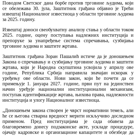
Поводом Светског дана борбе против трговине људима, који
се обележава 30. јула, Заштитник грађана објавио је Трећи
извештај Националног известиоца у области трговине људима
за 2025. годину.
Извештај доноси свеобухватну анализу стања у области током
2025. године, оцену поступања надлежних институција и
препоруке за унапређење система спречавања, сузбијања
трговине људима и заштите жртава.
Заштитник грађана Зоран Пашалић истиче да је доношењем
Закона о спречавању и сузбијању трговине људима и заштити
жртава, који је Народна скупштина усвојила у априлу ове
године, Република Србија направила значајан искорак у
уређењу ове области. Нови закон, који ће почети да се
примењује 1. јануара 2027. године, први пут на јединствен
начин уређује национални институционални механизам,
поступак идентификације жртава, њихова права, надлежности
институција и улогу Националног известиоца.
„Доношењем закона створен је чврст нормативни темељ, али
ће се његова стварна вредност мерити искључиво доследном
применом. Пред институцијама је сада обавеза да
благовремено донесу подзаконске акте, ускладе процедуре,
ојачају кадровске и организационе капацитете и обезбеде да