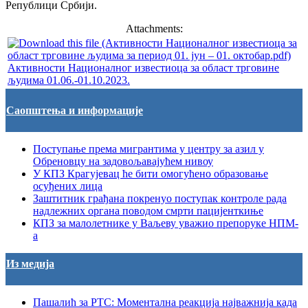
Републици Србији.
Attachments:
Активности Националног известиоца за област трговине
људима 01.06.-01.10.2023.
Саопштења и информације
Поступање према мигрантима у центру за азил у
Обреновцу на задовољавајућем нивоу
У КПЗ Крагујевац ће бити омогућено образовање
осуђених лица
Заштитник грађана покренуо поступак контроле рада
надлежних органа поводом смрти пацијенткиње
КПЗ за малолетнике у Ваљеву уважио препоруке НПМ-
а
Из медија
Пашалић за РТС: Моментална реакција најважнија када