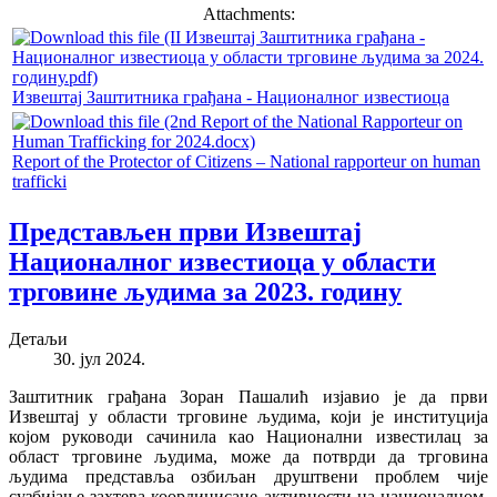
Attachments:
Извештај Заштитника грађана - Националног известиоца
Report of the Protector of Citizens – National rapporteur on human
trafficki
Представљен први Извештај
Националног известиоца у области
трговине људима за 2023. годину
Детаљи
30. јул 2024.
Заштитник грађана Зоран Пашалић изјавио је да први
Извештај у области трговине људима, који је институција
којом руководи сачинила као Национални известилац за
област трговине људима, може да потврди да трговина
људима представља озбиљан друштвени проблем чије
сузбијање захтева координисане активности на националном,