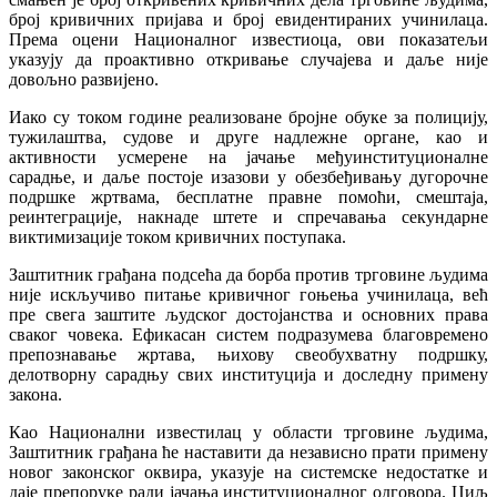
број кривичних пријава и број евидентираних учинилаца.
Према оцени Националног известиоца, ови показатељи
указују да проактивно откривање случајева и даље није
довољно развијено.
Иако су током године реализоване бројне обуке за полицију,
тужилаштва, судове и друге надлежне органе, као и
активности усмерене на јачање међуинституционалне
сарадње, и даље постоје изазови у обезбеђивању дугорочне
подршке жртвама, бесплатне правне помоћи, смештаја,
реинтеграције, накнаде штете и спречавања секундарне
виктимизације током кривичних поступака.
Заштитник грађана подсећа да борба против трговине људима
није искључиво питање кривичног гоњења учинилаца, већ
пре свега заштите људског достојанства и основних права
сваког човека. Ефикасан систем подразумева благовремено
препознавање жртава, њихову свеобухватну подршку,
делотворну сарадњу свих институција и доследну примену
закона.
Као Национални известилац у области трговине људима,
Заштитник грађана ће наставити да независно прати примену
новог законског оквира, указује на системске недостатке и
даје препоруке ради јачања институционалног одговора. Циљ