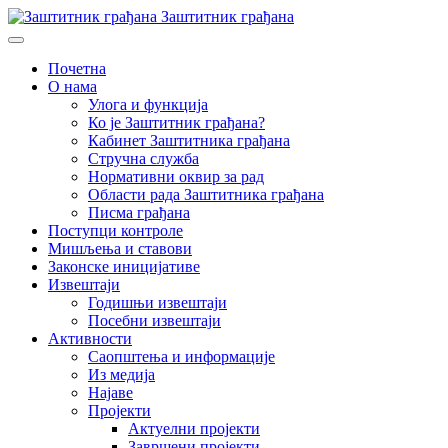
Заштитник грађана
Почетна
О нама
Улога и функција
Ко је Заштитник грађана?
Кабинет Заштитника грађана
Стручна служба
Нормативни оквир за рад
Области рада Заштитника грађана
Писма грађана
Поступци контроле
Мишљења и ставови
Законске иницијативе
Извештаји
Годишњи извештаји
Посебни извештаји
Активности
Саопштења и информације
Из медија
Најаве
Пројекти
Актуелни пројекти
Завршени пројекти