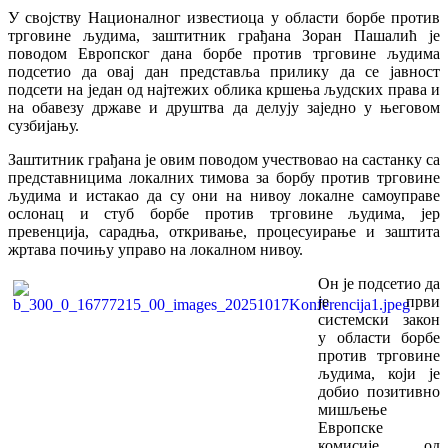
У својству Националног известиоца у области борбе против
трговине људима, заштитник грађана Зоран Пашалић је
поводом Европског дана борбе против трговине људима
подсетио да овај дан представља прилику да се јавност
подсети на један од најтежих облика кршења људских права и
на обавезу државе и друштва да делују заједно у његовом
сузбијању.
Заштитник грађана је овим поводом учествовао на састанку са
представницима локалних тимова за борбу против трговине
људима и истакао да су они на нивоу локалне самоуправе
ослонац и стуб борбе против трговине људима, јер
превенција, сарадња, откривање, процесуирање и заштита
жртава почињу управо на локалном нивоу.
Он је подсетио да
је први
системски закон
у области борбе
против трговине
људима, који је
добио позитивно
мишљење
Европске
комисије, од