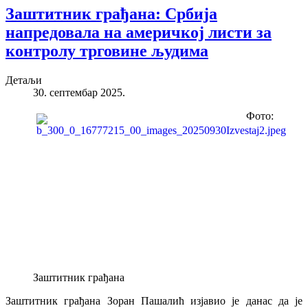
Заштитник грађана: Србија
напредовала на америчкој листи за
контролу трговине људима
Детаљи
30. септембар 2025.
Фото:
Заштитник грађана
Заштитник грађана Зоран Пашалић изјавио је данас да је