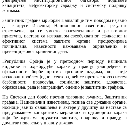
унапређење институционалног одговора, подизање
капацитета, међусекторску сарадњу и системску подршку
жртвама.
Заштитник грађана мр Зоран Пашалић је тим поводом изјавио
да је други Извештај Националног известиоца резултат
стремљења, да се уместо фрагментарног и реактивног
приступа, настави са изградњом свеобухватног, ефикасног и
ефективног система заштите жртава, процесуирања
починилаца, извесности кажњавања окривљених и
превенције овог кривичног дела.
„Република Србија је у претходном периоду начинила
видљиве и охрабрујуће кораке у правцу унапређења и
ефикасности борбе против трговине људима, која није
изолован проблем једног сектора, већ се протеже кроз систем
безбедности, правосуђа, социјалне заштите, здравства,
образовања, рада и миграција“, оценио је заштитник грађана.
На Светски дан борбе против трговине људима, Заштитник
грађана, Национални известилац, позива све државне органе,
носиоце јавних овлашћења и актере у друштву да наставе са
предузимањем конкретних, мерљивих и одговорних корака
који ће жртвама пружити заштиту, подршку и правду, а
друштву поверење у правну државу.