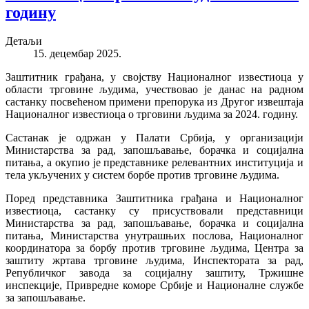
годину
Детаљи
15. децембар 2025.
Заштитник грађана, у својству Националног известиоца у
области трговине људима, учествовао је данас на радном
састанку посвећеном примени препорука из Другог извештаја
Националног известиоца о трговини људима за 2024. годину.
Састанак је одржан у Палати Србија, у организацији
Министарства за рад, запошљавање, борачка и социјална
питања, а окупио је представнике релевантних институција и
тела укључених у систем борбе против трговине људима.
Поред представника Заштитника грађана и Националног
известиоца, састанку су присуствовали представници
Министарства за рад, запошљавање, борачка и социјална
питања, Министарства унутрашњих послова, Националног
координатора за борбу против трговине људима, Центра за
заштиту жртава трговине људима, Инспектората за рад,
Републичког завода за социјалну заштиту, Тржишне
инспекције, Привредне коморе Србије и Националне службе
за запошљавање.