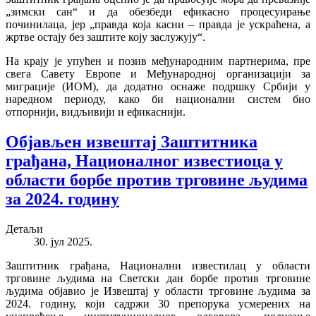
„зимски сан“ и да обезбеди ефикасно процесуирање
починилаца, јер „правда која касни – правда је ускраћена, а
жртве остају без заштите коју заслужују“.
На крају је упућен и позив међународним партнерима, пре
свега Савету Европе и Међународној организацији за
миграције (ИОМ), да додатно оснаже подршку Србији у
наредном периоду, како би национални систем био
отпорнији, видљивији и ефикаснији.
Објављен извештај Заштитника
грађана, Националног известиоца у
области борбе против трговине људима
за 2024. годину
Детаљи
30. јул 2025.
Заштитник грађана, Национални известилац у области
трговине људима на Светски дан борбе против трговине
људима објавио је Извештај у области трговине људима за
2024. годину, који садржи 30 препорука усмерених на