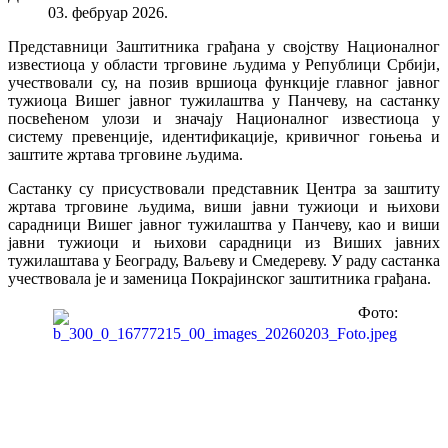
03. фебруар 2026.
Представници Заштитника грађана у својству Националног
известиоца у области трговине људима у Републици Србији,
учествовали су, на позив вршиоца функције главног јавног
тужиоца Вишег јавног тужилаштва у Панчеву, на састанку
посвећеном улози и значају Националног известиоца у
систему превенције, идентификације, кривичног гоњења и
заштите жртава трговине људима.
Састанку су присуствовали представник Центра за заштиту
жртава трговине људима, виши јавни тужиоци и њихови
сарадници Вишег јавног тужилаштва у Панчеву, као и виши
јавни тужиоци и њихови сарадници из Виших јавних
тужилаштава у Београду, Ваљеву и Смедереву. У раду састанка
учествовала је и заменица Покрајинског заштитника грађана.
Фото: