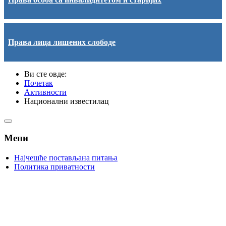
Права лица лишених слободе
Ви сте овде:
Почетак
Активности
Национални известилац
Мени
Најчешће постављана питања
Политика приватности