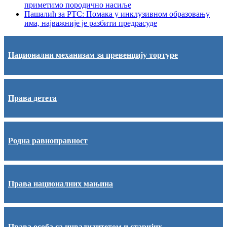
приметимо породично насиље
Пашалић за РТС: Помака у инклузивном образовању
има, најважније је разбити предрасуде
Национални механизам за превенцију тортуре
Права детета
Родна равноправност
Права националних мањина
Права особа са инвалидитетом и старијих