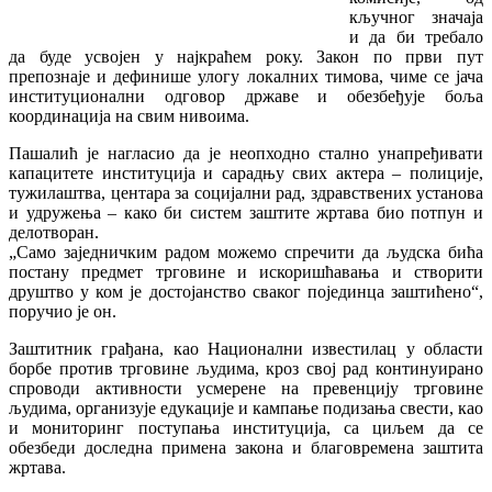
кључног значаја
и да би требало
да буде усвојен у најкраћем року. Закон по први пут
препознаје и дефинише улогу локалних тимова, чиме се јача
институционални одговор државе и обезбеђује боља
координација на свим нивоима.
Пашалић је нагласио да је неопходно стално унапређивати
капацитете институција и сарадњу свих актера – полиције,
тужилаштва, центара за социјални рад, здравствених установа
и удружења – како би систем заштите жртава био потпун и
делотворан.
„Само заједничким радом можемо спречити да људска бића
постану предмет трговине и искоришћавања и створити
друштво у ком је достојанство сваког појединца заштићено“,
поручио је он.
Заштитник грађана, као Национални известилац у области
борбе против трговине људима, кроз свој рад континуирано
спроводи активности усмерене на превенцију трговине
људима, организује едукације и кампање подизања свести, као
и мониторинг поступања институција, са циљем да се
обезбеди доследна примена закона и благовремена заштита
жртава.