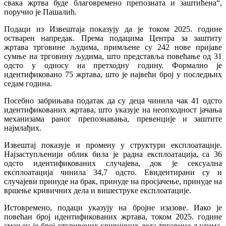
свака жртва буде благовремено препозната и заштићена“,
поручио је Пашалић.
Подаци из Извештаја показују да је током 2025. године
остварен напредак. Према подацима Центра за заштиту
жртава трговине људима, примљене су 242 нове пријаве
сумње на трговину људима, што представља повећање од 31
одсто у односу на претходну годину. Формално је
идентификовано 75 жртава, што је највећи број у последњих
седам година.
Посебно забрињава податак да су деца чинила чак 41 одсто
идентификованих жртава, што указује на неопходност јачања
механизама раног препознавања, превенције и заштите
најмлађих.
Извештај показује и промену у структури експлоатације.
Најзаступљенији облик била је радна експлоатација, са 36
одсто идентификованих случајева, док је сексуална
експлоатација чинила 34,7 одсто. Евидентирани су и
случајеви принуде на брак, принуде на просјачење, принуде на
вршење кривичних дела и вишеструке експлоатације.
Истовремено, подаци указују на бројне изазове. Иако је
повећан број идентификованих жртава, током 2025. године
смањен је број откривених кривичних дела трговине људима,