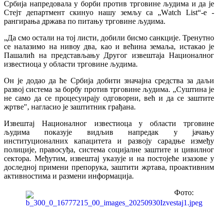
Србија напредовала у борби против трговине људима и да је
Стејт департмент скинуо нашу земљу са „Wаtch List“-е -
рангирања држава по питању трговине људима.
„Да смо остали на тој листи, добили бисмо санкције. Тренутно
се налазимо на нивоу два, као и већина земаља, истакао је
Пашалић на представљању Другог извештаја Националног
известиоца у области трговине људима.
Он је додао да ће Србија добити значајна средства за даљи
развој система за борбу против трговине људима. „Суштина је
не само да се процесуирају одговорни, већ и да се заштите
жртве", нагласио је заштитник грађана.
Извештај Националног известиоца у области трговине
људима показује видљив напредак у јачању
институционалних капацитета и развоју сарадње између
полиције, правосуђа, система социјалне заштите и цивилног
сектора. Међутим, извештај указује и на постојеће изазове у
доследној примени препорука, заштити жртава, проактивним
активностима и размени информација.
Фото: