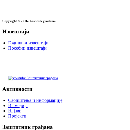
Copyright © 2016. Zaštitnik građana.
Извештаји
Годишњи извештаји
Посебни извештаји
Заштитник грађана
Активности
Саопштења и информације
Из медија
Најаве
Пројекти
Заштитник грађана