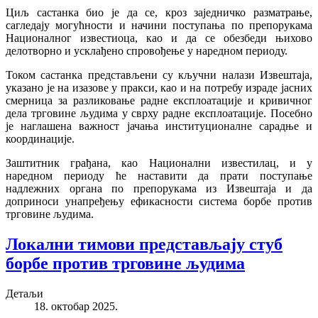
Циљ састанка био је да се, кроз заједничко разматрање,
сагледају могућности и начини поступања по препорукама
Националног известиоца, као и да се обезбеди њихово
делотворно и усклађено спровођење у наредном периоду.
Током састанка представљени су кључни налази Извештаја,
указано је на изазове у пракси, као и на потребу израде јасних
смерница за разликовање радне експлоатације и кривичног
дела трговине људима у сврху радне експлоатације. Посебно
је наглашена важност јачања институционалне сарадње и
координације.
Заштитник грађана, као Национални известилац, и у
наредном периоду ће наставити да прати поступање
надлежних органа по препорукама из Извештаја и да
доприноси унапређењу ефикасности система борбе против
трговине људима.
Локални тимови представљају стуб
борбе против трговине људима
Детаљи
18. октобар 2025.