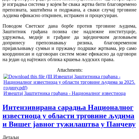
је изградња система у којем ће свака жртва бити благовремено
препозната, заштићена и подржана, а сваки случај трговине
људима ефикасно откривен, истражен и процесуиран.
Поводом Светског дана борбе против трговине људима,
Заштитник грађана позива све надлежне институције,
удружења, медије и грађане да заједничким деловањем
допринесу препознавању ризика, благовременом
пријављивању сумњи и пружању подршке жртвама, јер само
координисан и одговоран систем може ефикасно да одговори
на један од најтежих облика кршења људских права.
Attachments:
Извештај Заштитника грађана - Националног известиоца
Интензивирана сарадња Националног
известиоца у области трговине људима
и Вишег јавног тужилаштва у Панчеву
Детаљи