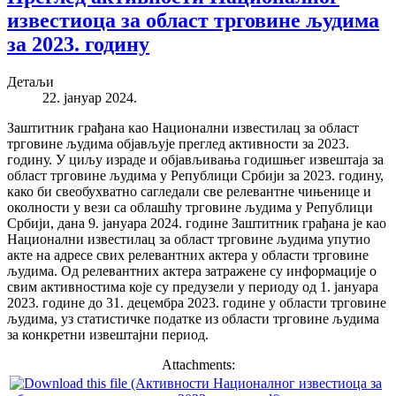
известиоца за област трговине људима
за 2023. годину
Детаљи
22. јануар 2024.
Заштитник грађана као Национални известилац за област
трговине људима објављује преглед активности за 2023.
годину. У циљу израде и објављивања годишњег извештаја за
област трговине људима у Републици Србији за 2023. годину,
како би свеобухватно сагледали све релевантне чињенице и
околности у вези са облашћу трговине људима у Републици
Србији, дана 9. јануара 2024. године Заштитник грађана је као
Национални известилац за област трговине људима упутио
акте на адресе свих релевантних актера у области трговине
људима. Од релевантних актера затражене су информације о
свим активностима које су предузели у периоду од 1. јануара
2023. године до 31. децембра 2023. године у области трговине
људима, уз статистичке податке из области трговине људима
за конкретни извештајни период.
Attachments: