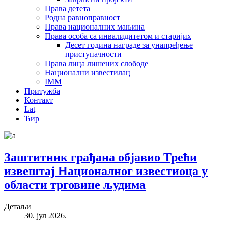
Права детета
Родна равноправност
Права националних мањина
Права особа са инвалидитетом и старијих
Десет година награде за унапређење
приступачности
Права лица лишених слободе
Национални известилац
IMM
Притужба
Контакт
Lat
Ћир
Заштитник грађана објавио Трећи
извештај Националног известиоца у
области трговине људима
Детаљи
30. јул 2026.