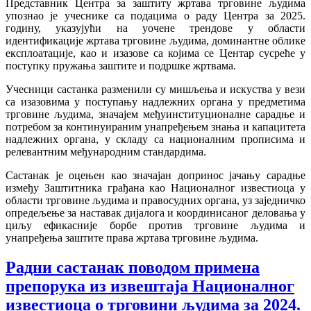
Представник Центра за заштиту жртава трговине људима
упознао је учеснике са подацима о раду Центра за 2025.
годину, указујући на уочене трендове у области
идентификације жртава трговине људима, доминантне облике
експлоатације, као и изазове са којима се Центар сусреће у
поступку пружања заштите и подршке жртвама.
Учесници састанка разменили су мишљења и искуства у вези
са изазовима у поступању надлежних органа у предметима
трговине људима, значајем међуинституционалне сарадње и
потребом за континуираним унапређењем знања и капацитета
надлежних органа, у складу са националним прописима и
релевантним међународним стандардима.
Састанак је оцењен као значајан допринос јачању сарадње
између Заштитника грађана као Националног известиоца у
области трговине људима и правосудних органа, уз заједничко
опредељење за наставак дијалога и координисаног деловања у
циљу ефикасније борбе против трговине људима и
унапређења заштите права жртава трговине људима.
Радни састанак поводом примена
препорука из извештаја Националног
известиоца о трговини људима за 2024.