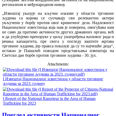
регоналном и међународном нивоу.
„Извештај указује на кључне изазове у области трговине
људима са којима се суочавају сви релевантни актери
укључени у борбу против овог кривичног дела. Надлежност
Националног известиоца која нам је поверена, омогућава нам
не само да пратимо активности других државних органа, већ
и да упућујемо препоруке у циљу унапређења њиховог рада и
јачања капацитета, пре свега у погледу заштите жртава
трговине људима, јер пракса показује да су то најчешће деца“,
истакао је Пашалић поводом представљања извештаја на
Светски дан борбе против трговине људима - 30. јул.
Attachments:
I Извештај Националног известиоца у области трговине
људима за 2023. годину
I Report of the National Raporteur in the Area of Human
Trafficking for 2023
Преглед активности Националног