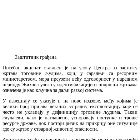
Заштитник грађана
Посебан акценат стављен је на улогу Центра за заштиту
жртава трговине људима, који, у сарадњи са ресорним
министарством, мора преузети већу одговорност у наредном
периоду. Њихова улога у идентификацији и подршци жртвама
означена је као кључна за даљи развој система.
У извештају се указује и на нове изазове, међу којима је
велики број пријава везаних за радну експлоатацију које се
често не уклапају у дефиницију трговине људима. Такви
случајеви, како је наглашено, успоравају поступке и троше
ресурсе државе, док постоји ризик да прикрију оне ситуације
где су жртве у стварној животној опасности.
Заштитник грађана оценио је да правосуђе мора да превазиђе