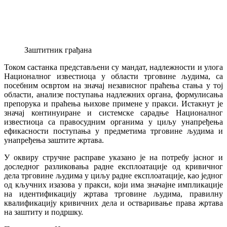
Заштитник грађана
Током састанка представљени су мандат, надлежности и улога
Националног известиоца у области трговине људима, са
посебним освртом на значај независног праћења стања у тој
области, анализе поступања надлежних органа, формулисања
препорука и праћења њихове примене у пракси. Истакнут је
значај континуиране и системске сарадње Националног
известиоца са правосудним органима у циљу унапређења
ефикасности поступања у предметима трговине људима и
унапређења заштите жртава.
У оквиру стручне расправе указано је на потребу јасног и
доследног разликовања радне експлоатације од кривичног
дела трговине људима у циљу радне експлоатације, као једног
од кључних изазова у пракси, који има значајне импликације
на идентификацију жртава трговине људима, правилну
квалификацију кривичних дела и остваривање права жртава
на заштиту и подршку.