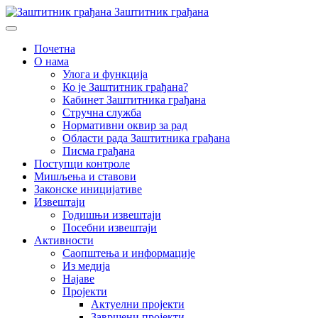
Заштитник грађана
Почетна
О нама
Улога и функција
Ко је Заштитник грађана?
Кабинет Заштитника грађана
Стручна служба
Нормативни оквир за рад
Области рада Заштитника грађана
Писма грађана
Поступци контроле
Мишљења и ставови
Законске иницијативе
Извештаји
Годишњи извештаји
Посебни извештаји
Активности
Саопштења и информације
Из медија
Најаве
Пројекти
Актуелни пројекти
Завршени пројекти