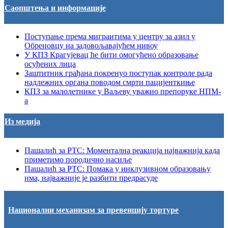
Саопштења и информације
Поступање према мигрантима у центру за азил у
Обреновцу на задовољавајућем нивоу
У КПЗ Крагујевац ће бити омогућено образовање
осуђених лица
Заштитник грађана покренуо поступак контроле рада
надлежних органа поводом смрти пацијенткиње
КПЗ за малолетнике у Ваљеву уважио препоруке НПМ-
а
Из медија
Пашалић за РТС: Моментална реакција најважнија када
приметимо породично насиље
Пашалић за РТС: Помака у инклузивном образовању
има, најважније је разбити предрасуде
Национални механизам за превенцију тортуре