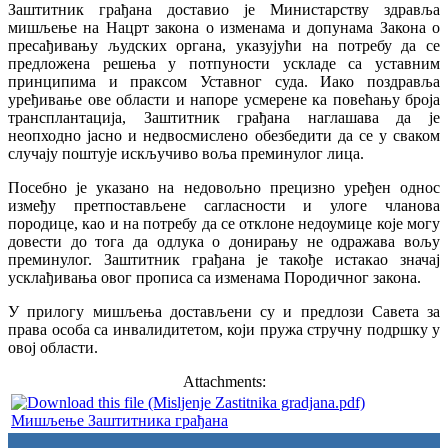
Заштитник грађана доставио је Министарству здравља
мишљење на Нацрт закона о изменама и допунама Закона о
пресађивању људских органа, указујући на потребу да се
предложена решења у потпуности ускладе са уставним
принципима и праксом Уставног суда. Иако поздравља
уређивање ове области и напоре усмерене ка повећању броја
трансплантација, Заштитник грађана наглашава да је
неопходно јасно и недвосмислено обезбедити да се у сваком
случају поштује искључиво воља преминулог лица.
Посебно је указано на недовољно прецизно уређен однос
између претпостављене сагласности и улоге чланова
породице, као и на потребу да се отклоне недоумице које могу
довести до тога да одлука о донирању не одражава вољу
преминулог. Заштитник грађана је такође истакао значај
усклађивања овог прописа са изменама Породичног закона.
У прилогу мишљења достављени су и предлози Савета за
права особа са инвалидитетом, који пружа стручну подршку у
овој области.
Attachments:
Мишљење Заштитника грађана