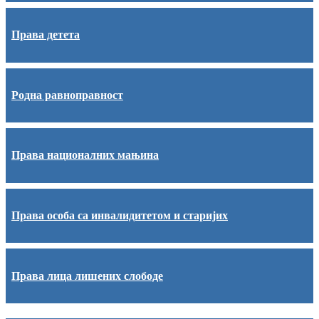
Права детета
Родна равноправност
Права националних мањина
Права особа са инвалидитетом и старијих
Права лица лишених слободе