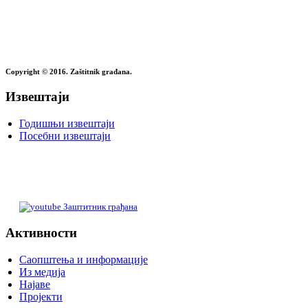
Copyright © 2016. Zaštitnik građana.
Извештаји
Годишњи извештаји
Посебни извештаји
Заштитник грађана
Активности
Саопштења и информације
Из медија
Најаве
Пројекти