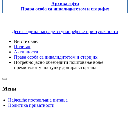
Архива сајта
Права особа са инвалидитетом и старијих
Десет година награде за унапређење приступачности
Ви сте овде:
Почетак
Активности
Права особа са инвалидитетом и старијих
Потребно јасно обезбедити поштовање воље
преминулог у поступку донирања органа
Мени
Најчешће постављана питања
Политика приватности