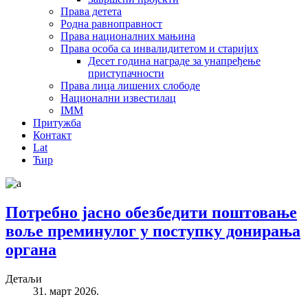
Права детета
Родна равноправност
Права националних мањина
Права особа са инвалидитетом и старијих
Десет година награде за унапређење
приступачности
Права лица лишених слободе
Национални известилац
IMM
Притужба
Контакт
Lat
Ћир
Потребно јасно обезбедити поштовање
воље преминулог у поступку донирања
органа
Детаљи
31. март 2026.