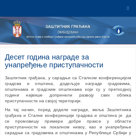
Десет година награде за
унапређење приступачности
Заштитник грађана, у сарадњи са Сталном конференцијом
градова и општина, додељује награде градовима,
општинама и градским општинама који су у претходној
години највише допринели развоју свих облика
приступачности на својој територији.
На тај начин, поред доделе награде, жеља Заштитника
грађана и Сталне конференције градова и општина је да
се промовишу примери добре праксе у области
приступачности на локалном нивоу, као и унапређење
сарадње са градовима и општинама у Републици Србији у