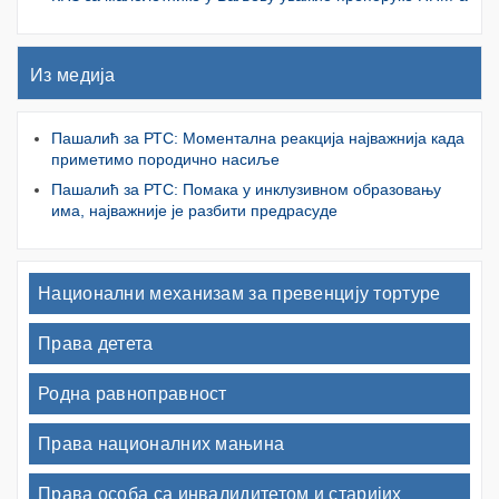
Из медија
Пашалић за РТС: Моментална реакција најважнија када
приметимо породично насиље
Пашалић за РТС: Помака у инклузивном образовању
има, најважније је разбити предрасуде
Национални механизам за превенцију тортуре
Права детета
Родна равноправност
Права националних мањина
Права особа са инвалидитетом и старијих