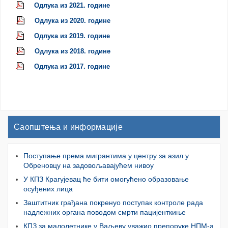
Одлука из 2021. године
Одлука из 2020. године
Одлука из 2019. године
Одлука из 2018. године
Одлука из 2017. године
Саопштења и информације
Поступање према мигрантима у центру за азил у
Обреновцу на задовољавајућем нивоу
У КПЗ Крагујевац ће бити омогућено образовање
осуђених лица
Заштитник грађана покренуо поступак контроле рада
надлежних органа поводом смрти пацијенткиње
КПЗ за малолетнике у Ваљеву уважио препоруке НПМ-а