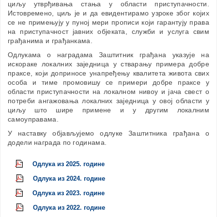
циљу утврђивања стања у области приступачности.
Истовремено, циљ је и да евидентирамо узроке због којих
се не примењују у пуној мери прописи који гарантују права
на приступачност јавних објеката, служби и услуга свим
грађанима и грађанкама.
Одлукама о наградама Заштитник грађана указује на
искораке локалних заједница у стварању примера добре
праксе, који доприносе унапређењу квалитета живота свих
особа и тиме промовишу се примери добре праксе у
области приступачности на локалном нивоу и јача свест о
потреби ангажовања локалних заједница у овој области у
циљу што шире примене и у другим локалним
самоуправама.
У наставку објављујемо одлуке Заштитника грађана о
додели награда по годинама.
Одлука из 2025. године
Одлука из 2024. године
Одлука из 2023. године
Одлука из 2022. године