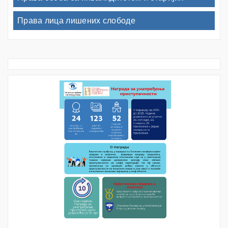
Права лица лишених слободе