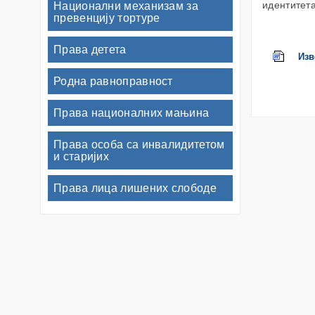
идентитет
Национални механизам за
превенцију тортуре
Права детета
Изв
Родна равноправност
Права националних мањина
Права особа са инвалидитетом
и старијих
Права лица лишених слободе