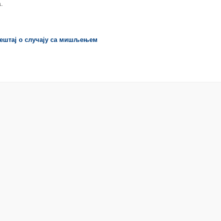
а.
ештај о случају са мишљењем