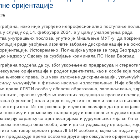
лне оријентације
025.
 грађана, иако није утврђено непрофесионално поступање полиц
 у случају од 14. фебруара 2024. а у циљу унапређења рада
тва унутрашњих послова, упутио је Мишљење МУП-у да покрен
олицији ради увођења изричите забране дискриминације на осн
оријентације. Истовремено, Полицијска управа за град Београд 
ео надзор у Одсеку за сузбијање криминала ПС Нови Београд.
грађана подсећа да су, због укорењених предрасуда и стереоти
сексуалне оријентације и родног идентитета, као и особе које по
е њихових права, још увек изложене дискриминацији, укључујућ
сиљу, укључујући и физичко насиље и злостављање. Није обезб
ње права ЛГБТИ особа у области образовања, запошљавања, здр
заштите, правног уређења животних заједница и правних после
ања (промене) пола и родног идентитета, као и заштита њихово
г интегритета. Из тог разлога је изузетно значајно да органи јавн
и подстичу и промовишу толеранцију и поштовање људских пра
развијају сарадњу са организацијама и удружењима која се баве
њем положаја ових особа, али и да се уздржавају од изјава, које
атити као говор мржње према ЛГБТИ особама, којим се подстичу
 и предрасуде према особама другачије сексуалне оријентације