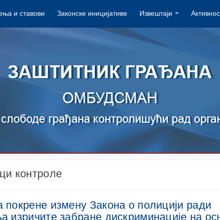
ња и ставови
Законске иницијативе
Извештаји
Активнос
ци контроле
 покрене измену Закона о полицији ради
а изричите забране дискриминације на ос