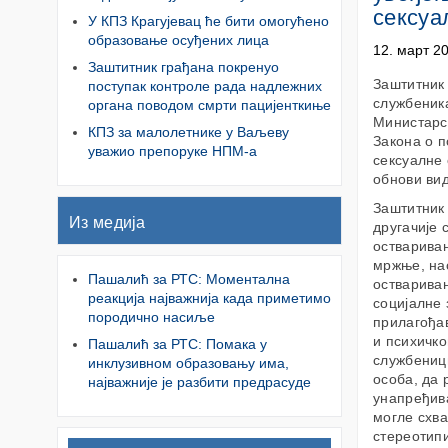
сексуа
У КПЗ Крагујевац ће бити омогућено
образовање осуђених лица
12. март 2
Заштитник грађана покренуо
Заштитник
поступак контроле рада надлежних
службеника
органа поводом смрти пацијенткиње
Министарс
КПЗ за малолетнике у Ваљеву
Закона о п
уважио препоруке НПМ-а
сексуалне 
обнови вид
Заштитник 
Из медија
другачије 
остваривањ
мржње, на
Пашалић за РТС: Моментална
остварива
реакција најважнија када приметимо
социјалне 
породично насиље
прилагођав
и психичко
Пашалић за РТС: Помака у
службениц
инклузивном образовању има,
особа, да 
најважније је разбити предрасуде
унапређива
могле схв
стереотипи