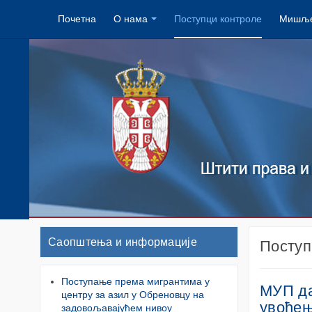
Почетна
О нама
Поступци контроле
Мишље
Саопштења и информације
Поступ
Поступање према мигрантима у
МУП да
центру за азил у Обреновцу на
увођењ
задовољавајућем нивоу