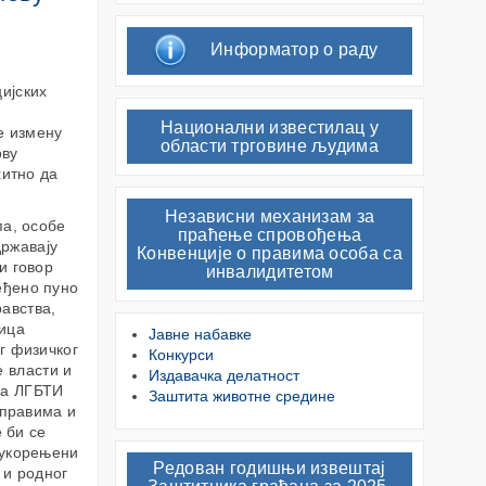
Информатор о раду
ијских
Национални известилац у
е измену
области трговине људима
ову
хитно да
Независни механизам за
па, особе
праћење спровођења
државају
Конвенције о правима особа са
и говор
инвалидитетом
еђено пуно
авства,
дица
Јавне набавке
г физичког
Конкурси
е власти и
Издавачка делатност
ва ЛГБТИ
Заштита животне средине
 правима и
 би се
 укорењени
Редован годишњи извештај
 и родног