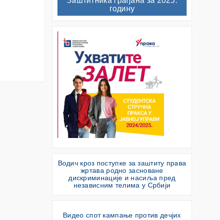
Заштитника грађана за 2025.
годину
Водич кроз поступке за заштиту права
жртава родно засноване
дискриминације и насиља пред
независним телима у Србији
Видео спот кампање против дечјих