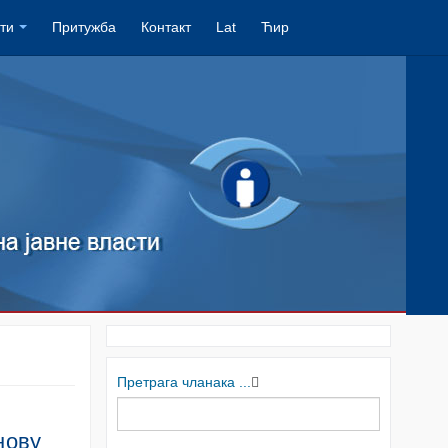
ти
Притужба
Контакт
Lat
Ћир
Претрага чланака ...
нову