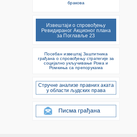
бракова
Извештаји о спровођењу
Ревидираног Акционог плана
за Поглавље 23
Посебан извештај Заштитника
грађана о спровођењу стратегије за
социјално укључивање Рома и
Ромкиња са препорукама
Стручне анализе правних аката
у области људских права
Писма грађана