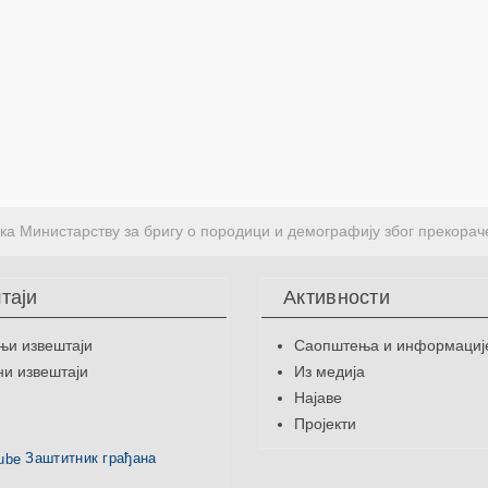
ка Министарству за бригу о породици и демографију због прекорач
таји
Активности
њи извештаји
Саопштења и информациј
и извештаји
Из медија
Најаве
Пројекти
Заштитник грађана