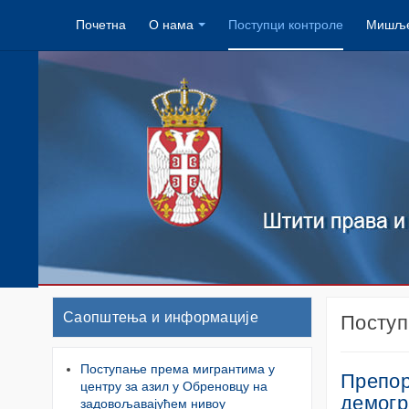
Почетна
О нама
Поступци контроле
Мишље
Саопштења и информације
Поступ
Поступање према мигрантима у
Препор
центру за азил у Обреновцу на
демогр
задовољавајућем нивоу