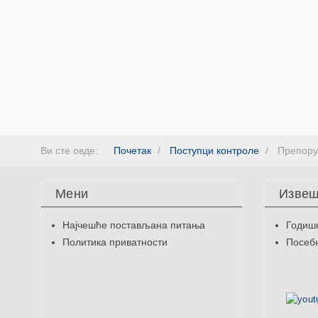
Ви сте овде:
Почетак
Поступци контроле
Препору
Мени
Извеш
Најчешће постављана питања
Годиш
Политика приватности
Посебн