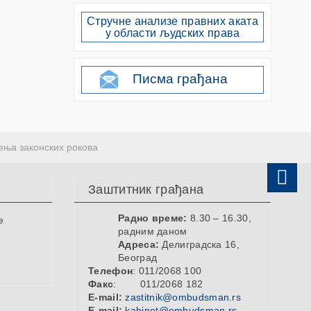
Стручне анализе правних аката
у области људских права
Писма грађана
ења законских рокова
Заштитник грађана
Радно време:
8.30 – 16.30,
е
радним даном
Адреса:
Делиградска 16,
Београд
Телефон
: 011/2068 100
Факс
: 011/2068 182
E-mail:
zastitnik@ombudsman.rs
E-mail:
kabinet@ombudsman.rs