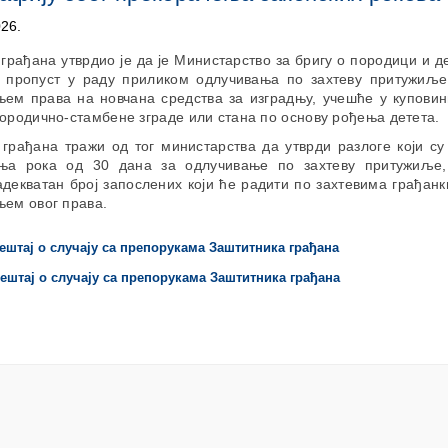
026.
грађана утврдио је да је Министарство за бригу о породици и 
 пропуст у раду приликом одлучивања по захтеву притужиље
њем права на новчана средства за изградњу, учешће у куповин
ородично-стамбене зграде или стана по основу рођења детета.
 грађана тражи од тог министарства да утврди разлоге који су
ња рока од 30 дана за одлучивање по захтеву притужиље
декватан број запослених који ће радити по захтевима грађанк
њем овог права.
ештај о случају са препорукама Заштитника грађана
ештај о случају са препорукама Заштитника грађана