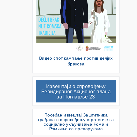
Видео спот кампање против дечјих
бракова
Извештаји о спровођењу
Ревидираног Акционог плана
за Поглавље 23
Посебан извештај Заштитника
грађана о спровођењу стратегије за
социјално укључивање Рома и
Ромкиња са препорукама