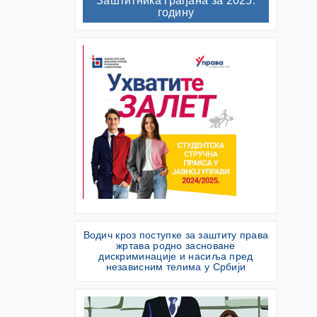
Заштитника грађана за 2025.
годину
Водич кроз поступке за заштиту права
жртава родно засноване
дискриминације и насиља пред
независним телима у Србији