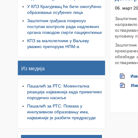
У КПЗ Крагујевац ће бити омогућено
06. март 2
образовање осуђених лица
Заштитник 
Заштитник грађана покренуо
направило
поступак контроле рада надлежних
остварива
органа поводом смрти пацијенткиње
куповину п
КПЗ за малолетнике у Ваљеву
Заштитник
уважио препоруке НПМ-а
прекораче
обезбеди а
остварива
Из медија
Изв
Пашалић за РТС: Моментална
Изв
реакција најважнија када приметимо
породично насиље
Пашалић за РТС: Помака у
инклузивном образовању има,
најважније је разбити предрасуде