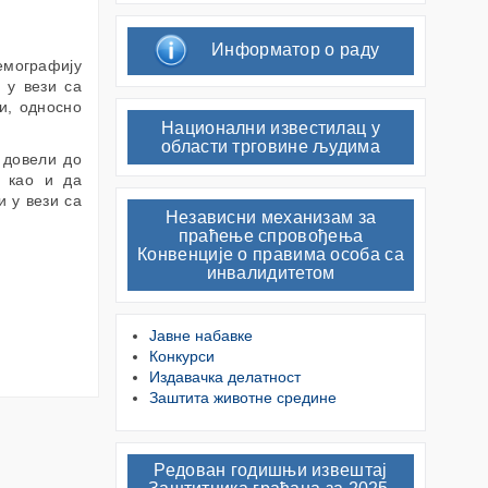
Информатор о раду
демографију
 у вези са
и, односно
Национални известилац у
области трговине људима
 довели до
, као и да
и у вези са
Независни механизам за
праћење спровођења
Конвенције о правима особа са
инвалидитетом
Јавне набавке
Конкурси
Издавачка делатност
Заштита животне средине
Редован годишњи извештај