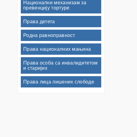
Национални механизам за
превенцију тортуре
Права детета
Родна равноправност
Права националних мањина
Права особа са инвалидитетом
и старијих
Права лица лишених слободе