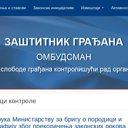
ња и ставови
Законске иницијативе
Извештаји
Активнос
ци контроле
ука Министарству за бригу о породици и
афију због прекорачења законских рокова