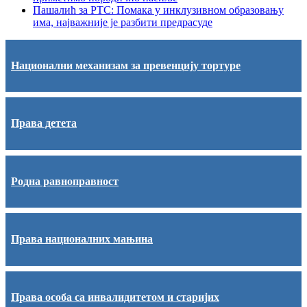
Пашалић за РТС: Помака у инклузивном образовању
има, најважније је разбити предрасуде
Национални механизам за превенцију тортуре
Права детета
Родна равноправност
Права националних мањина
Права особа са инвалидитетом и старијих