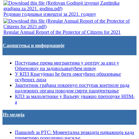
Редован годишњи извештај за 2021. годину
Regular Annual Report of the Protector of Citizens for 2021
Саопштења и информације
Поступање према мигрантима у центру за азил у
Обреновцу на задовољавајућем нивоу
У КПЗ Крагујевац ће бити омогућено образовање
осуђених лица
Заштитник грађана покренуо поступак контроле рада
надлежних органа поводом смрти пацијенткиње
КПЗ за малолетнике у Ваљеву уважио препоруке НПМ-
а
Из медија
Пашалић за РТС: Моментална реакција најважнија када
приметимо породично насиље