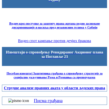
Водич кроз поступке за заштиту права жртава родно засноване
дискриминације и насиља пред независним телима у Србији
Видео спот кампање против дечјих бракова
Извештаји о спровођењу Ревидираног Акционог плана
за Поглавље 23
Посебан извештај Заштитника грађана о спровођењу стратегије за
социјално укључивање Рома и Ромкиња са препорукама
Стручне анализе правних аката у области људских права
Писма грађана