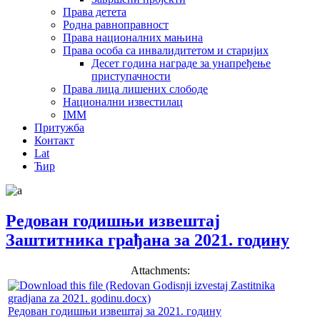
Права детета
Родна равноправност
Права националних мањина
Права особа са инвалидитетом и старијих
Десет година награде за унапређење
приступачности
Права лица лишених слободе
Национални известилац
IMM
Притужба
Контакт
Lat
Ћир
Редован годишњи извештај
Заштитника грађана за 2021. годину
Attachments:
Редован годишњи извештај за 2021. годину