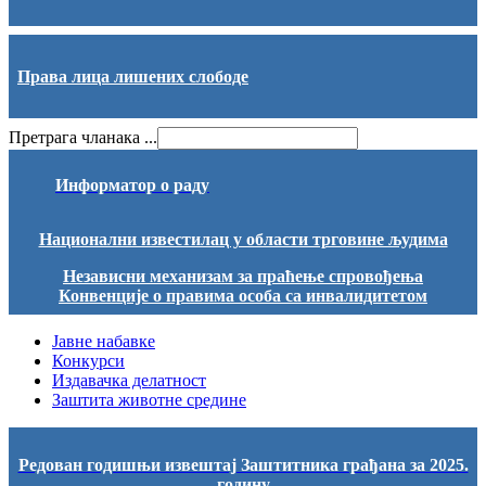
Права лица лишених слободе
Претрага чланака ...
Информатор о раду
Национални известилац у области трговине људима
Независни механизам за праћење спровођења
Конвенције о правима особа са инвалидитетом
Јавне набавке
Конкурси
Издавачка делатност
Заштита животне средине
Редован годишњи извештај Заштитника грађана за 2025.
годину