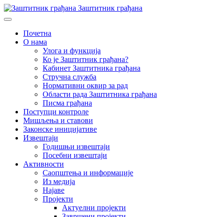
Заштитник грађана
Почетна
О нама
Улога и функција
Ко је Заштитник грађана?
Кабинет Заштитника грађана
Стручна служба
Нормативни оквир за рад
Области рада Заштитника грађана
Писма грађана
Поступци контроле
Мишљења и ставови
Законске иницијативе
Извештаји
Годишњи извештаји
Посебни извештаји
Активности
Саопштења и информације
Из медија
Најаве
Пројекти
Актуелни пројекти
Завршени пројекти