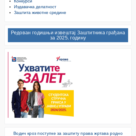
Конкурси
Издавачка делатност
Заштита животне средине
Редован годишњи извештај Заштитника грађана
за 2025. годину
Водич кроз поступке за заштиту права жртава родно