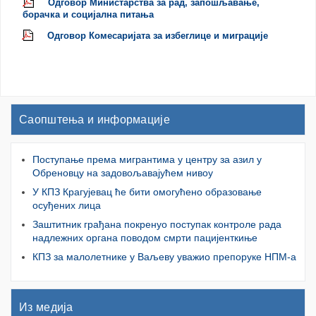
Одговор Министарства за рад, запошљавање,
борачка и социјална питања
Одговор Комесаријата за избеглице и миграције
Саопштења и информације
Поступање према мигрантима у центру за азил у
Обреновцу на задовољавајућем нивоу
У КПЗ Крагујевац ће бити омогућено образовање
осуђених лица
Заштитник грађана покренуо поступак контроле рада
надлежних органа поводом смрти пацијенткиње
КПЗ за малолетнике у Ваљеву уважио препоруке НПМ-а
Из медија