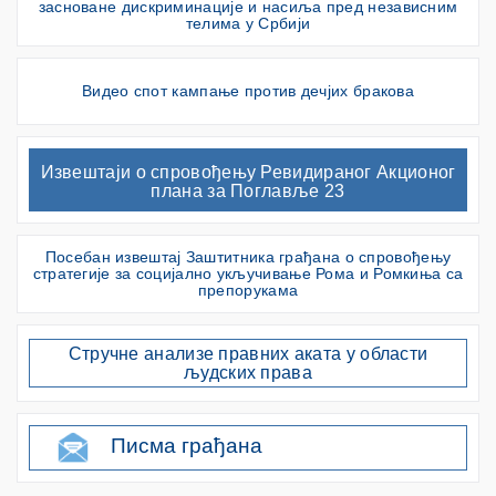
засноване дискриминације и насиља пред независним
телима у Србији
Видео спот кампање против дечјих бракова
Извештаји о спровођењу Ревидираног Акционог
плана за Поглавље 23
Посебан извештај Заштитника грађана о спровођењу
стратегије за социјално укључивање Рома и Ромкиња са
препорукама
Стручне анализе правних аката у области
људских права
Писма грађана