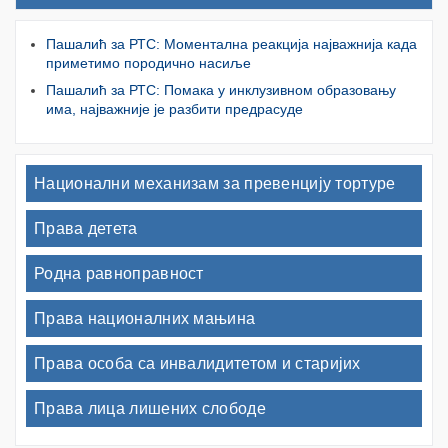
Пашалић за РТС: Моментална реакција најважнија када
приметимо породично насиље
Пашалић за РТС: Помака у инклузивном образовању
има, најважније је разбити предрасуде
Национални механизам за превенцију тортуре
Права детета
Родна равноправност
Права националних мањина
Права особа са инвалидитетом и старијих
Права лица лишених слободе