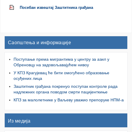
Посебан извештај Заштитника грађана
Саопштења и информације
Поступање према мигрантима у центру за азил у
Обреновцу на задовољавајућем нивоу
У КПЗ Крагујевац ће бити омогућено образовање
осуђених лица
Заштитник грађана покренуо поступак контроле рада
надлежних органа поводом смрти пацијенткиње
КПЗ за малолетнике у Ваљеву уважио препоруке НПМ-а
Из медија