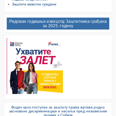
Заштита животне средине
Редован годишњи извештај Заштитника грађана
за 2025. годину
Водич кроз поступке за заштиту права жртава родно
засноване дискриминације и насиља пред независним
телима у Србији