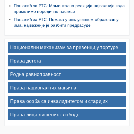
Пашалић за РТС: Моментална реакција најважнија када
приметимо породично насиље
Пашалић за РТС: Помака у инклузивном образовању
има, најважније је разбити предрасуде
Национални механизам за превенцију тортуре
Права детета
Родна равноправност
Права националних мањина
Права особа са инвалидитетом и старијих
Права лица лишених слободе