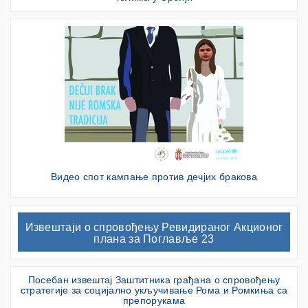
Видео спот кампање против дечјих бракова
Извештаји о спровођењу Ревидираног Акционог
плана за Поглавље 23
Посебан извештај Заштитника грађана о спровођењу
стратегије за социјално укључивање Рома и Ромкиња са
препорукама