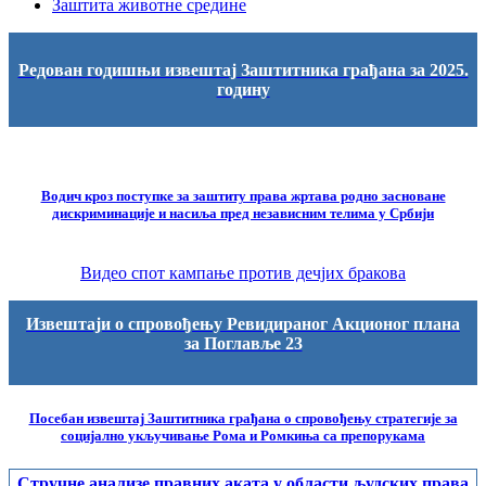
Заштита животне средине
Редован годишњи извештај Заштитника грађана за 2025.
годину
Водич кроз поступке за заштиту права жртава родно засноване
дискриминације и насиља пред независним телима у Србији
Видео спот кампање против дечјих бракова
Извештаји о спровођењу Ревидираног Акционог плана
за Поглавље 23
Посебан извештај Заштитника грађана о спровођењу стратегије за
социјално укључивање Рома и Ромкиња са препорукама
Стручне анализе правних аката у области људских права