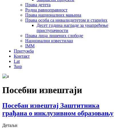
Права детета
Родна равноправност
Права националних мањина
Права особа са инвалидитетом и старијих
Десет година награде за унапређење
приступачности
Права лица лишених слободе
Национални известилац
IMM
Притужба
Контакт
Lat
Ћир
Посебни извештаји
Посебан извештај Заштитника
грађана о инклузивном образовању
Детаљи