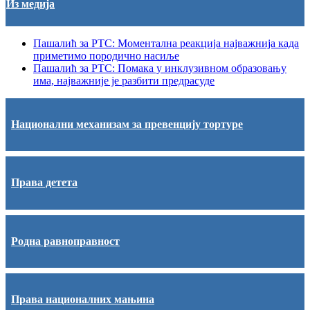
Из медија
Пашалић за РТС: Моментална реакција најважнија када
приметимо породично насиље
Пашалић за РТС: Помака у инклузивном образовању
има, најважније је разбити предрасуде
Национални механизам за превенцију тортуре
Права детета
Родна равноправност
Права националних мањина