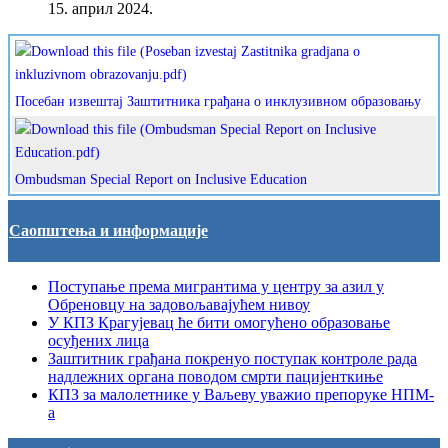
15. април 2024.
Посебан извештај Заштитника грађана о инклузивном образовању
Ombudsman Special Report on Inclusive Education
Саопштења и информације
Поступање према мигрантима у центру за азил у
Обреновцу на задовољавајућем нивоу
У КПЗ Крагујевац ће бити омогућено образовање
осуђених лица
Заштитник грађана покренуо поступак контроле рада
надлежних органа поводом смрти пацијенткиње
КПЗ за малолетнике у Ваљеву уважио препоруке НПМ-
а