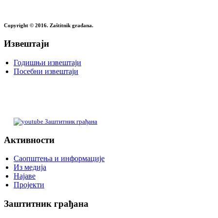
Copyright © 2016. Zaštitnik građana.
Извештаји
Годишњи извештаји
Посебни извештаји
Заштитник грађана
Активности
Саопштења и информације
Из медија
Најаве
Пројекти
Заштитник грађана