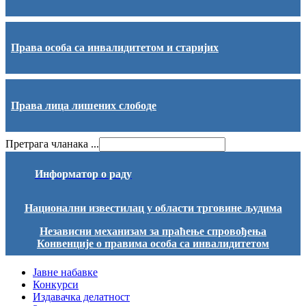
Права особа са инвалидитетом и старијих
Права лица лишених слободе
Претрага чланака ...
Информатор о раду
Национални известилац у области трговине људима
Независни механизам за праћење спровођења
Конвенције о правима особа са инвалидитетом
Јавне набавке
Конкурси
Издавачка делатност