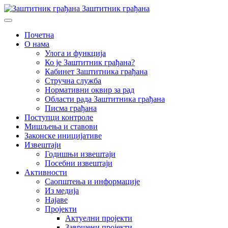
Заштитник грађана
Почетна
О нама
Улога и функција
Ко је Заштитник грађана?
Кабинет Заштитника грађана
Стручна служба
Нормативни оквир за рад
Области рада Заштитника грађана
Писма грађана
Поступци контроле
Мишљења и ставови
Законске иницијативе
Извештаји
Годишњи извештаји
Посебни извештаји
Активности
Саопштења и информације
Из медија
Најаве
Пројекти
Актуелни пројекти
Завршени пројекти