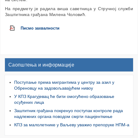
На предмету је радила виша саветница у Стручној служби
Заштитника грађана Милена Чоловић.
Писмо захвалности
Саопштења и информације
Поступање према мигрантима у центру за азил у
Обреновцу на задовољавајућем нивоу
У КПЗ Крагујевац ће бити омогућено образовање
осуђених лица
Заштитник грађана покренуо поступак контроле рада
надлежних органа поводом смрти пацијенткиње
КПЗ за малолетнике у Ваљеву уважио препоруке НПМ-а