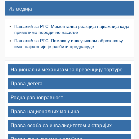
Из медија
Пашалић за РТС: Моментална реакција најважнија када
приметимо породично насиље
Пашалић за РТС: Помака у инклузивном образовању
има, најважније је разбити предрасуде
Национални механизам за превенцију тортуре
Права детета
Родна равноправност
Права националних мањина
Права особа са инвалидитетом и старијих