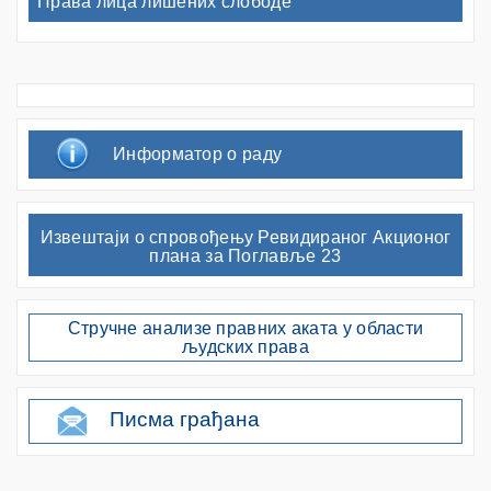
Права лица лишених слободе
Информатор о раду
Извештаји о спровођењу Ревидираног Акционог
плана за Поглавље 23
Стручне анализе правних аката у области
људских права
Писма грађана