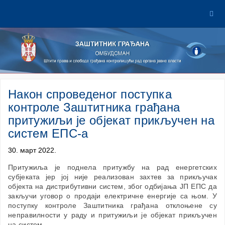
Након спроведеног поступка
контроле Заштитника грађана
притужиљи је објекат прикључен на
систем ЕПС-а
30. март 2022.
Притужиља је поднела притужбу на рад енергетских
субјеката јер јој није реализован захтев за прикључак
објекта на дистрибутивни систем, због одбијања ЈП ЕПС да
закључи уговор о продаји електричне енергије са њом. У
поступку контроле Заштитника грађана отклоњене су
неправилности у раду и притужиљи је објекат прикључен
на систем.