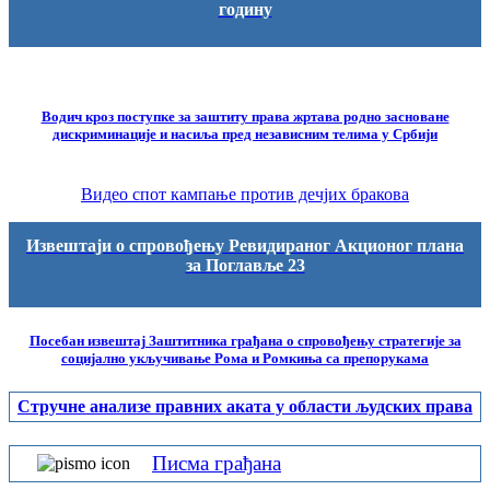
годину
Водич кроз поступке за заштиту права жртава родно засноване
дискриминације и насиља пред независним телима у Србији
Видео спот кампање против дечјих бракова
Извештаји о спровођењу Ревидираног Акционог плана
за Поглавље 23
Посебан извештај Заштитника грађана о спровођењу стратегије за
социјално укључивање Рома и Ромкиња са препорукама
Стручне анализе правних аката у области људских права
Писма грађана