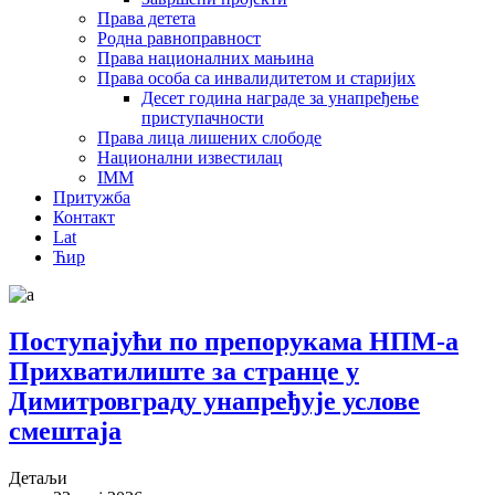
Права детета
Родна равноправност
Права националних мањина
Права особа са инвалидитетом и старијих
Десет година награде за унапређење
приступачности
Права лица лишених слободе
Национални известилац
IMM
Притужба
Контакт
Lat
Ћир
Поступајући по препорукама НПМ-а
Прихватилиште за странце у
Димитровграду унапређује услове
смештаја
Детаљи