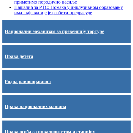
приметимо породично насиље
Пашалић за РТС: Помака у инклузивном образовању
има, најважније је разбити предрасуде
Национални механизам за превенцију тортуре
Права детета
Родна равноправност
Права националних мањина
Права особа са инвалидитетом и старијих