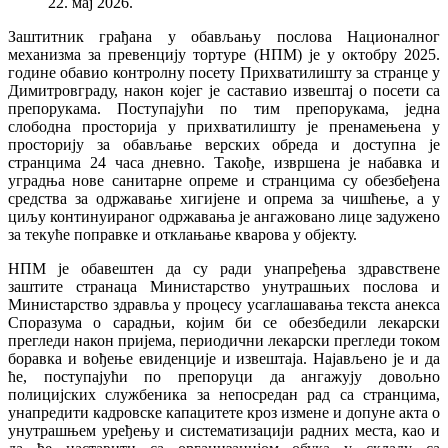
22. мај 2026.
Заштитник грађана у обављању послова Националног
механизма за превенцију тортуре (НПМ) је у октобру 2025.
године обавио контролну посету Прихватилишту за странце у
Димитровграду, након којег је саставио извештај о посети са
препорукама. Поступајући по тим препорукама, једна
слободна просторија у прихватилишту је пренамењена у
просторију за обављање верских обреда и доступна је
странцима 24 часа дневно. Такође, извршена је набавка и
уградња нове санитарне опреме и странцима су обезбеђена
средства за одржавање хигијене и опрема за чишћење, а у
циљу континуираног одржавања је ангажовано лице задужено
за текуће поправке и отклањање кварова у објекту.
НПМ је обавештен да су ради унапређења здравствене
заштите странаца Министарство унутрашњих послова и
Министарство здравља у процесу усаглашавања текста анекса
Споразума о сарадњи, којим би се обезбедили лекарски
прегледи након пријема, периодични лекарски прегледи током
боравка и вођење евиденције и извештаја. Најављено је и да
ће, поступајући по препоруци да ангажују довољно
полицијских службеника за непосредан рад са странцима,
унапредити кадровске капацитете кроз измене и допуне акта о
унутрашњем уређењу и систематизацији радних места, као и