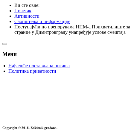
Ви сте овде:
Почетак
Активности
Саопштења и информације
Поступајући по препорукама НПМ-а Прихватилиште за
странце у Димитровграду унапређује услове смештаја
Мени
Најчешће постављана питања
Политика приватности
Copyright © 2016. Zaštitnik građana.