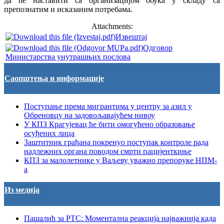
да ће наставити са организацијом обука у складу са
препознатим и исказаним потребама.
Attachments:
Извештај
Одговор
Министарства унутрашњих послова
Саопштења и информације
Поступање према мигрантима у центру за азил у
Обреновцу на задовољавајућем нивоу
У КПЗ Крагујевац ће бити омогућено образовање
осуђених лица
Заштитник грађана покренуо поступак контроле рада
надлежних органа поводом смрти пацијенткиње
КПЗ за малолетнике у Ваљеву уважио препоруке НПМ-
а
Из медија
Пашалић за РТС: Моментална реакција најважнија када