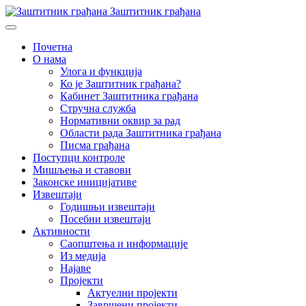
Заштитник грађана
Почетна
О нама
Улога и функција
Ко је Заштитник грађана?
Кабинет Заштитника грађана
Стручна служба
Нормативни оквир за рад
Области рада Заштитника грађана
Писма грађана
Поступци контроле
Мишљења и ставови
Законске иницијативе
Извештаји
Годишњи извештаји
Посебни извештаји
Активности
Саопштења и информације
Из медија
Најаве
Пројекти
Актуелни пројекти
Завршени пројекти