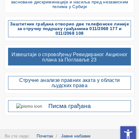
засноване дискриминације и насиља пред независним
телима у Србији
Заштитник грађана отворио две телефонске линије
за стручну подршку грађанима 011/2068 177 и
011/2068 108
Извештаји о спровођењу Ревидираног Акционог
плана за Поглавље 23
Стручне анализе правних аката у области
људских права
Писма грађана
Ви сте овде:
Почетак
Јавне набавке