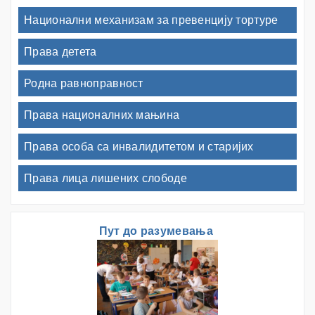
Национални механизам за превенцију тортуре
Права детета
Родна равноправност
Права националних мањина
Права особа са инвалидитетом и старијих
Права лица лишених слободе
Пут до разумевања