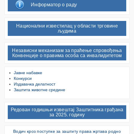
Информатор о раду
Национални известилац у области трговине
људима
Независни механизам за праћење спровођења
Конвенције о правима особа са инвалидитетом
Јавне набавке
Конкурси
Издавачка делатност
Заштита животне средине
Редован годишњи извештај Заштитника грађана
за 2025. годину
Водич кроз поступке за заштиту права жртава родно