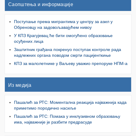
Саопштења и информације
Поступање према мигрантима у центру за азил у
Обреновцу на задовољавајућем нивоу
У КПЗ Крагујевац ће бити омогућено образовање
осуђених лица
Заштитник грађана покренуо поступак контроле рада
надлежних органа поводом смрти пацијенткиње
КПЗ за малолетнике у Ваљеву уважио препоруке НПМ-а
Из медија
Пашалић за РТС: Моментална реакција најважнија када
приметимо породично насиље
Пашалић за РТС: Помака у инклузивном образовању
има, најважније је разбити предрасуде