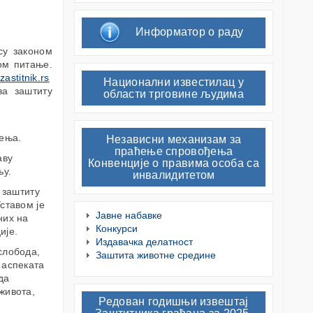
Информатор о раду
су законом
ом питање.
astitnik.rs
Национални известилац у
а заштиту
области трговине људима
љења.
Независни механизам за
праћење спровођења
аву
Конвенције о правима особа са
њу.
инвалидитетом
 заштиту
ставом је
Јавне набавке
них на
Конкурси
ије.
Издавачка делатност
слобода,
Заштита животне средине
 аспеката
да
живота,
Редован годишњи извештај