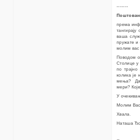
-------
Поштован
према инфо
тангирају
ваша служ
пружате и 
молим вас
Поводом о
Столице у 
по трајно
колика је
мења? Да 
мери? Које
У очекива
Молим Вас 
Хвала.
Наташа Ђо