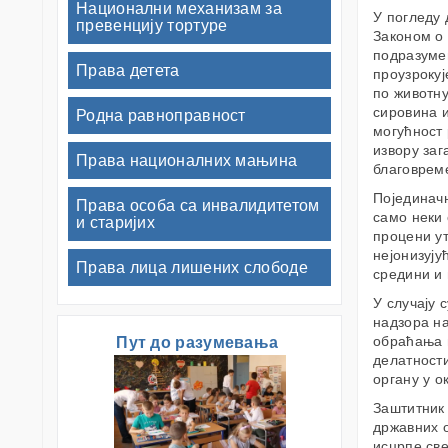
Национални механизам за
У погледу
превенцију тортуре
Законом о 
подразумев
Права детета
проузрокуј
по животн
сировина и
Родна равноправност
могућност 
извору заг
Права националних мањина
благовреме
Појединач
Права особа са инвалидитетом
само неки 
и старијих
процени ут
нејонизују
Права лица лишених слободе
средини и 
У случају 
надзора н
обраћања 
Пут до разумевања
делатности
органу у 
Заштитник
државних о
исцрпе све