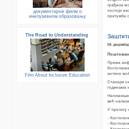
грађана м
постоји ак
документарни филм о
притужба 
инклузивном образовању
The Road to Understanding
Заштит
08. децембар
Поштован
Према инф
Костолачк
антене моб
Film About Inclusive Education
Станари ок
годинама 
Напомињем
већ налазе
У прилогу 
- Костолач
- Костолач
- Костолач