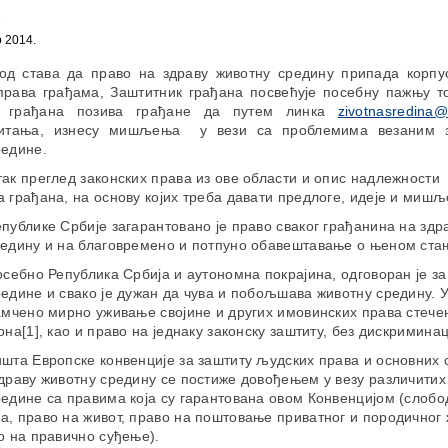
а
 2014.
од става да право на здраву животну средину припада корпу
права грађама, Заштитник грађана посвећује посебну пажњу т
к грађана позива грађане да путем линка
zivotnasredina@z
питања, изнесу мишљења у вези са проблемима везаним з
редине.
ак преглед законских права из ове области и опис надлежности
 грађана, на основу којих треба давати предлоге, идеје и миш
публике Србије загарантовано је право сваког грађанина на здр
редину и на благовремено и потпуно обавештавање о њеном ста
осебно Република Србија и аутономна покрајина, одговоран је за
едине и свако је дужан да чува и побољшава животну средину. У
амчено мирно уживање својине и других имовинских права стече
она[1], као и право на једнаку законску заштиту, без дискриминац
шта Европске конвенције за заштиту људских права и основних 
драву животну средину се постиже довођењем у везу различитих
едине са правима која су гарантована овом Конвенцијом (слобо
, право на живот, право на поштовање приватног и породичног 
о на правично суђење).