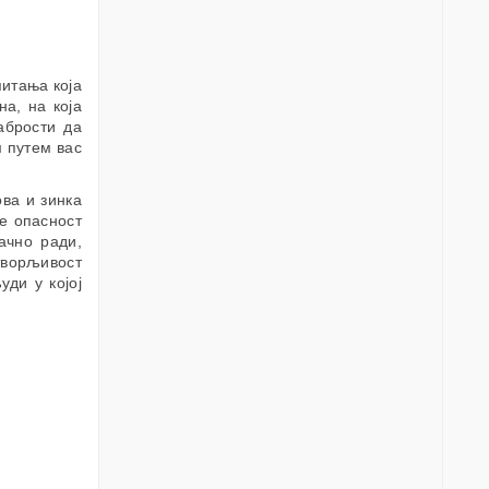
питања која
а, на која
абрости да
м путем вас
ва и зинка
је опасност
ачно ради,
творљивост
ди у којој