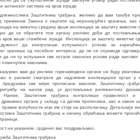
дносно да са Скупштином зграде закључи уговор ради постављ
и антенског система на кров зграде.
длежностима Заштитника грађана, желимо да вам такође пр
д применом Закона о заштити од нејонизујућих зрачења, као 
ицаја на животну средину врши инспекција за заштиту животне 
дно да се обратите том органу уколико дође до постављања
а кров ваше стамбене зграде. Инспекција за заштиту животне с
дужност да контролише испуњеност услова за коришће
ућег зрачења од посебног интереса, да ли се спроводе одговар
те да ли су испуњени сви остали законски услови ради његовог
о поменутим законима.
указујемо вам да уколико горенаведени органи не буду реагов
 као и уколико сматрате да надлежни инспекцијски орган у 
е предузима све мере прописане законом, Заштитнику грађ
притужбу на њихов рад, уз достављање релевантних доказ
. Наиме, Заштитник грађана контролише правилност и з
 државних органа у складу са датим прописима, као и након ш
 правне могућности које им стоје на располагању. Детаљније 
остима Заштитника грађана и начину обраћања можете пронаћ
траници.
ост на указаном, срдачно вас поздрављамо.
лужба Заштитника грађана