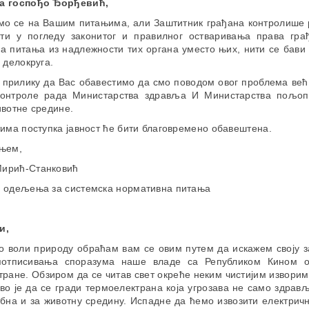
а госпођо Ђорђевић,
мо се на Вашим питањима, али Заштитник грађана контролише 
сти у погледу законитог и правилног остваривања права гра
на питања из надлежности тих органа уместо њих, нити се бави
 делокруга.
 прилику да Вас обавестимо да смо поводом овог проблема већ
контроле рада Министарства здравља И Министарства пољо
ивотне средине.
има поступка јавност ће бити благовремено обавештена.
њем,
ирић-Станковић
 одељења за системска нормативна питања
и,
ко воли природу обраћам вам се овим путем да искажем своју з
потписивања споразума наше владе са Републиком Кином о
ране. Обзиром да се читав свет окреће неким чистијим изворим
о је да се гради термоелектрана која угрозава не само здрав
убна и за животну средину. Испадне да ћемо извозити електричн