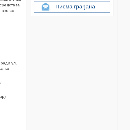
 средстава
Писма грађана
 ако се
ради ул.
вљања
о
ар)