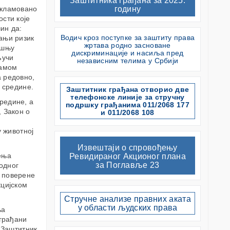
Заштитника грађана за 2025.
окламовано
годину
сти које
ин да:
Водич кроз поступке за заштиту права
ањи ризик
жртава родно засноване
ошњу
дискриминације и насиља пред
ључи
независним телима у Србији
самом
а редовно,
 средине.
Заштитник грађана отворио две
телефонске линије за стручну
редине, а
подршку грађанима 011/2068 177
 Закон о
и 011/2068 108
у животној
Извештаји о спровођењу
ења
Ревидираног Акционог плана
за Поглавље 23
одног
у поверене
кцијском
Стручне анализе правних аката
у области људских права
ња
 грађани
 Заштитник