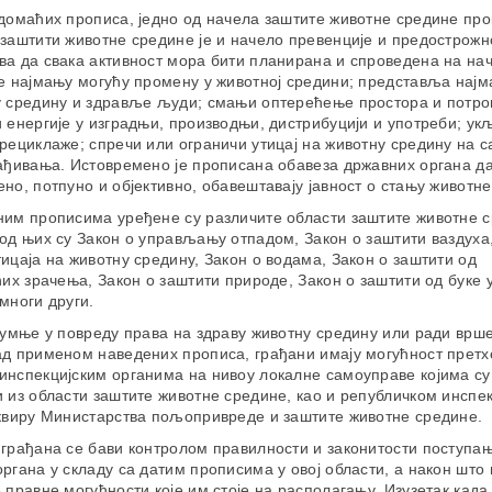
 домаћих прописа, једно од начела заштите животне средине пр
заштити животне средине је и начело превенције и предострожно
а да свака активност мора бити планирана и спроведена на нач
е најмању могућу промену у животној средини; представља најм
у средину и здравље људи; смањи оптерећење простора и потр
 енергије у изградњи, производњи, дистрибуцији и употреби; ук
рециклаже; спречи или ограничи утицај на животну средину на 
ађивања. Истовремено је прописана обавеза државних органа д
но, потпуно и објективно, обавештавају јавност о стању животне
ним прописима уређене су различите области заштите животне с
од њих су Закон о управљању отпадом, Закон о заштити ваздуха,
ицаја на животну средину, Закон о водама, Закон о заштити од
ћих зрачења, Закон о заштити природе, Закон о заштити од буке 
многи други.
сумње у повреду права на здраву животну средину или ради врш
ад применом наведених прописа, грађани имају могућност претх
инспекцијским органима на нивоу локалне самоуправе којима с
 из области заштите животне средине, као и републичком инспе
оквиру Министарства пољопривреде и заштите животне средине.
 грађана се бави контролом правилности и законитости поступа
ргана у складу са датим прописима у овој области, а након што
 правне могућности које им стоје на располагању. Изузетак када