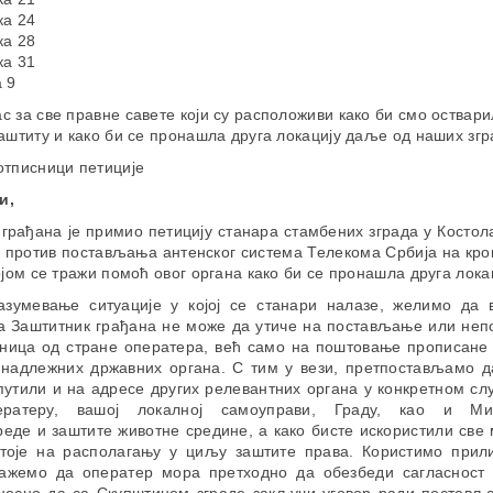
ка 24
ка 28
ка 31
 9
 за све правне савете који су расположиви како би смо оствар
аштиту и како би се пронашла друга локацију даље од наших згр
отписници петиције
и,
грађана је примио петицију станара стамбених зграда у Костол
у против постављања антенског система Телекома Србија на кро
ојом се тражи помоћ овог органа како би се пронашла друга лока
азумевање ситуације у којој се станари налазе, желимо да 
а Заштитник грађана не може да утиче на постављање или не
аница од стране оператера, већ само на поштовање прописане
 надлежних државних органа. С тим у вези, претпостављамо д
путили и на адресе других релевантних органа у конкретном слу
ератеру, вашој локалној самоуправи, Граду, као и Мин
еде и заштите животне средине, а како бисте искористили све 
стоје на располагању у циљу заштите права. Користимо прил
кажемо да оператер мора претходно да обезбеди сагласност