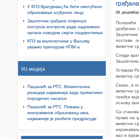
грађан
У КПЗ Крагујевац ће бити омогућено
образовање осуђених лица
08. децембар
Заштитник грађана покренуо
Полазећи 
поступак контроле рада надлежних
уређених 
органа поводом смрти пацијенткиње
Заштитни
поставе 
КПЗ за малолетнике у Ваљеву
животне с
уважио препоруке НПМ-а
Следи крат
Заштитника
Из медија
Уставом Ре
животну с
Свако, а п
Пашалић за РТС: Моментална
животне ср
реакција најважнија када приметимо
такође зај
породично насиље
основу зак
Пашалић за РТС: Помака у
Са станови
инклузивном образовању има,
право на з
најважније је разбити предрасуде
животне ср
изражавања
као и прав