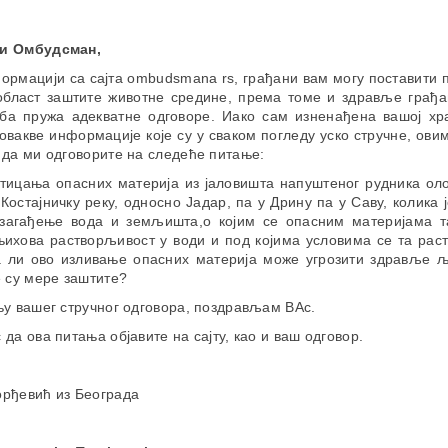
и Омбудсман,
рмацији са сајта ombudsmana rs, грађани вам могу поставити 
 област заштите животне средине, према томе и здравље грађан
ба пружа адекватне одговоре. Иако сам изненађена вашој хр
овакве информације које су у сваком погледу уско стручне, ови
 да ми одговорите на следеће питање:
тицања опасних материја из јаловишта напуштеног рудника оло
Костајничку реку, односно Јадар, па у Дрину па у Саву, колика 
 загађење вода и земљишта,о којим се опасним материјама т
 њихова растворљивост у води и под којима условима се та рас
ли ово изливање опасних материја може угрозити здравље љу
 су мере заштите?
њу вашег стручног одговора, поздрављам ВАс.
да ова питања објавите на сајту, као и ваш одговор.
рђевић из Београда