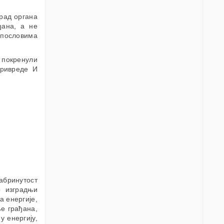
рад органа
ђана, а не
 пословима
 покренули
привреде И
абринутост
 изградњи
а енергије,
ље грађана,
у енергију,