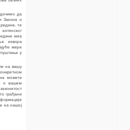
ања базних
едочимо да
и Закона о
средине, те
 антенског
редине има
ње извора
ајуће мере
 пуштања у
али на вашу
конкретном
ана можете
а о вашем
аконитост
то грађани
информације
и на нашој