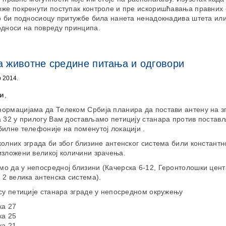
оже покренути поступак контроле и пре искоришћавања правних
о би подносиоцу притужбе била нанета ненадокнадива штета или
односи на повреду принципа.
а животне средине питања и одговори
 2014.
и
,
ормацијама да Телеком Србија планира да постави антену на зг
а 32 у прилогу Вам достављамо петицију станара против поста
илне телефоније на поменутој локацији .
олних зграда би због близине антенског система били константн
изложени великој количини зрачења.
о да у непосредној близини (Качерска 6-12, Геронтолошки цент
 2 велика антенска система).
су петиције станара зграде у непосредном окружењу
ка 27
ка 25
ка 21