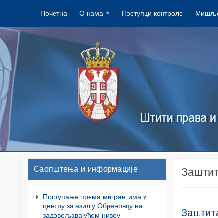
Почетна
О нама
Поступци контроле
Мишље
Саопштења и информације
Заштит
Поступање према мигрантима у
центру за азил у Обреновцу на
Заштита
задовољавајућем нивоу