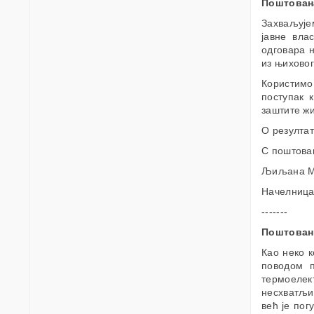
Поштован
Захваљује
јавне вла
одговара 
из њиховог
Користимо
поступак 
заштите ж
О резултат
С поштова
Љиљана М
Начелница
-------
Поштован
Као неко 
поводом 
термоелект
несхватљив
већ је пог