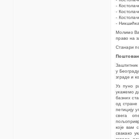
- Костолач
- Костолач
- Костолач
- Никшићка
Молимо Вас
право на з
Станари п
Поштован
Заштитник 
у Београд
зграде и к
Уз пуно р
укажемо д
базних ст
од стране
петицију у
свега оп
пољопривр
које вам 
свакако у