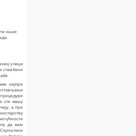
или наше
ада.
ачкој улици
в стамбене
ција.
вам најпре
постављање
 процедуре
а сте вашу
чају, а пре
истарству
могућности
ику да вам
 Скупштине