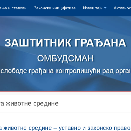
ња и ставови
Законске иницијативе
Извештаји
Активнос
а животне средине
 животне средине – уставно и законско право