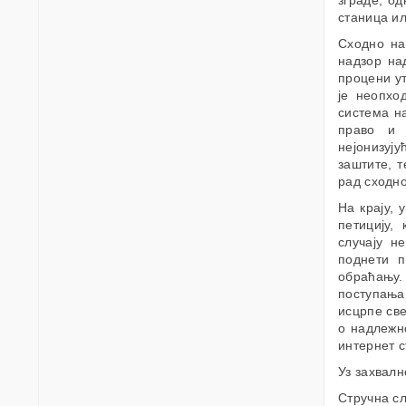
зграде, о
станица ил
Сходно на
надзор на
процени ут
је неопхо
система н
право и 
нејонизуј
заштите, 
рад сходн
На крају, 
петицију,
случају н
поднети 
обраћању
поступања
исцрпе све
о надлежн
интернет с
Уз захвалн
Стручна с