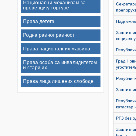
Национални механизам за
Секретари
превенцију тортуре
препорук
Права детета
Надлежне 
Заштитник
Родна равноправност
социјалну
Права националних мањина
Републичк
Град Нови
Права особа са инвалидитетом
угоститељ
и старијих
Републичк
Права лица лишених слободе
Заштитник
Републичк
катастар 
РГЗ без о
Заштитник
Бања