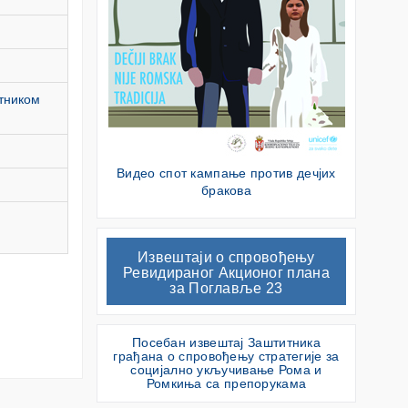
итником
Видео спот кампање против дечјих
бракова
Извештаји о спровођењу
Ревидираног Акционог плана
за Поглавље 23
Посебан извештај Заштитника
грађана о спровођењу стратегије за
социјално укључивање Рома и
Ромкиња са препорукама