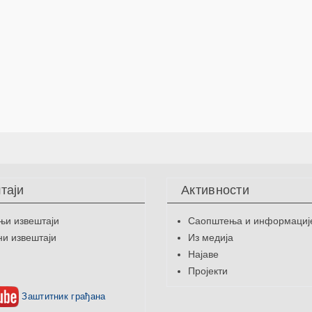
таји
Активности
њи извештаји
Саопштења и информациј
и извештаји
Из медија
Најаве
Пројекти
Заштитник грађана