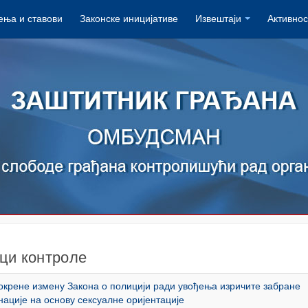
ња и ставови
Законске иницијативе
Извештаји
Активнос
ци контроле
крене измену Закона о полицији ради увођења изричите забране
ације на основу сексуалне оријентације