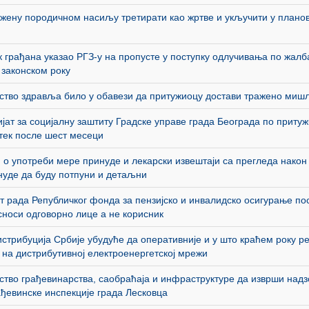
жену породичном насиљу третирати као жртве и укључити у плано
 грађана указао РГЗ-у на пропусте у поступку одлучивања по жал
 законском року
ство здравља било у обавези да притужиоцу достави тражено ми
јат за социјалну заштиту Градске управе града Београда по приту
тек после шест месеци
 о употреби мере принуде и лекарски извештаји са прегледа нако
нуде да буду потпуни и детаљни
т рада Републичког фонда за пензијско и инвалидско осигурање п
сноси одговорно лице а не корисник
стрибуција Србије убудуће да оперативније и у што краћем року р
на дистрибутивној електроенергетској мрежи
тво грађевинарства, саобраћаја и инфраструктуре да изврши надз
ђевинске инспекције града Лесковца