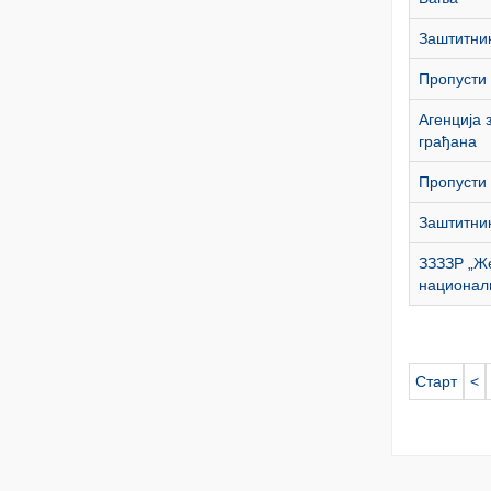
Заштитник
Пропусти 
Агенција 
грађана
Пропусти 
Заштитник
ЗЗЗЗР „Ж
национал
Старт
<