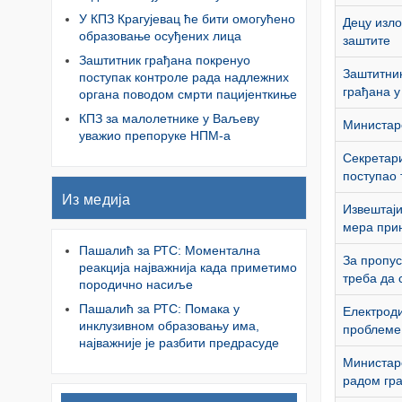
У КПЗ Крагујевац ће бити омогућено
Децу изло
образовање осуђених лица
заштите
Заштитник грађана покренуо
Заштитник
поступак контроле рада надлежних
грађана у
органа поводом смрти пацијенткиње
КПЗ за малолетнике у Ваљеву
Министар
уважио препоруке НПМ-а
Секретари
поступао 
Из медија
Извештаји
мера при
Пашалић за РТС: Моментална
За пропус
реакција најважнија када приметимо
треба да 
породично насиље
Пашалић за РТС: Помака у
Електроди
инклузивном образовању има,
проблеме 
најважније је разбити предрасуде
Министарс
радом гра