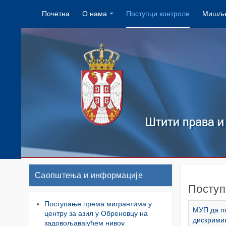
Почетна
О нама
Поступци контроле
Мишље
Саопштења и информације
Поступ
Поступање према мигрантима у
МУП да по
центру за азил у Обреновцу на
дискримин
задовољавајућем нивоу