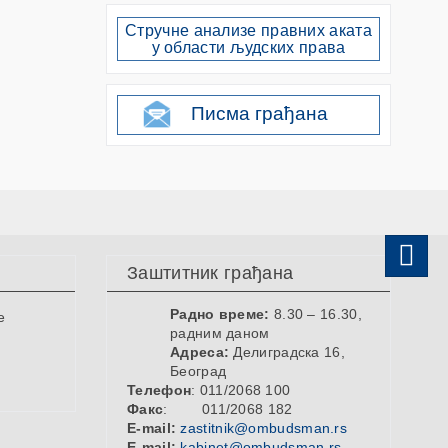
Стручне анализе правних аката
у области људских права
Писма грађана
Заштитник грађана
Радно време:
8.30 – 16.30,
е
радним даном
Адреса:
Делиградска 16,
Београд
Телефон
: 011/2068 100
Факс
: 011/2068 182
E-mail:
zastitnik@ombudsman.rs
E-mail:
kabinet@ombudsman.rs