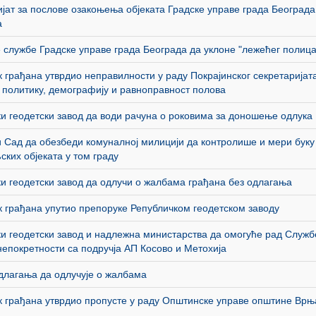
јат за послове озакоњења објеката Градске управе града Београда
а
службе Градске управе града Београда да уклоне "лежећег полица
 грађана утврдио неправилности у раду Покрајинског секретаријата
 политику, демографију и равноправност полова
и геодетски завод да води рачуна о роковима за доношење одлука
 Сад да обезбеди комуналној милицији да контролише и мери буку
ских објеката у том граду
и геодетски завод да одлучи о жалбама грађана без одлагања
 грађана упутио препоруке Републичком геодетском заводу
и геодетски завод и надлежна министарства да омогуће рад Служб
непокретности са подручја АП Косово и Метохија
длагања да одлучује о жалбама
 грађана утврдио пропусте у раду Општинске управе општине Врњ