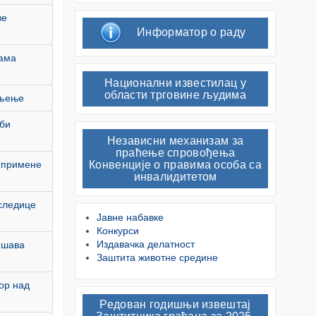
ве
Информатор о раду
бама
Национални известилац у
области трговине људима
шљење
жби
Независни механизам за
праћење спровођења
н примене
Конвенције о правима особа са
инвалидитетом
оследице
Јавне набавке
Конкурси
Издавачка делатност
ешава
Заштита животне средине
ор над
Редован годишњи извештај