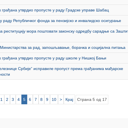
 грађана утврдио пропусте у раду Градске управе Шабац
у раду Републичког фонда за пензијско и инвалидско осигурање
за реституцију мора поштовати законску одредбу сарадње са Зашт
Министарства за рад, запошљавање, борачка и социјална питања
 грађана утврдио пропусте у раду школе у Нишкој Бањи
елезнице Србије“ исправиле пропуст према грађанима мађарске
ности
1
2
3
4
5
6
7
8
9
10
>
Крај
Страна 5 од 17