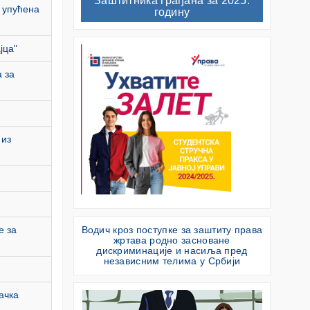
Заштитника грађана за 2025.
 упућена
годину
јца"
 за
 из
е за
Водич кроз поступке за заштиту права
жртава родно засноване
дискриминације и насиља пред
независним телима у Србији
ачка