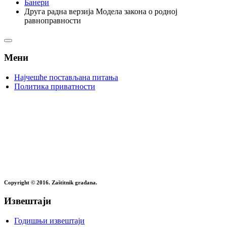
Банери
Друга радна верзија Модела закона о родној
равноправности
Мени
Најчешће постављана питања
Политика приватности
Copyright © 2016. Zaštitnik građana.
Извештаји
Годишњи извештаји