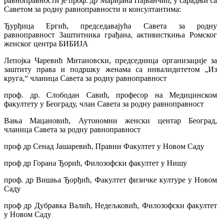
равноправности је проф. др Маријана Пајванчић, у сарадњи са
Саветом за родну равноправности и консултантима:
Ђурђица Ергић, председавајућа Савета за родну
равноправност Заштитника грађана, активисткиња Ромског
женског центра БИБИЈА
Лепојка Чаревић Митановски, председница организације за
заштиту права и подршку женама са инвалидитетом „Из
круга,“ чланица Савета за родну равноправност
проф. др. Слободан Савић, професор на Медицинском
факултету у Београду, члан Савета за родну равноправност
Вања Мацановић, Аутономни женски центар Београд,
чланица Савета за родну равноправност
проф др Сенад Јашаревић, Правни Факултет у Новом Саду
проф др Горана Ђорић, Филозофски факултет у Нишу
проф. др Вишња Ђорђић, Факултет физичке културе у Новом
Саду
проф др Дубравка Валић, Недељковић, Филозофски факултет
у Новом Саду