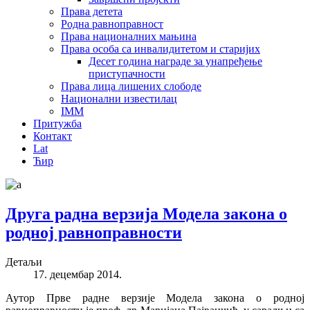
Права детета
Родна равноправност
Права националних мањина
Права особа са инвалидитетом и старијих
Десет година награде за унапређење
приступачности
Права лица лишених слободе
Национални известилац
IMM
Притужба
Контакт
Lat
Ћир
Друга радна верзија Модела закона о
родној равноправности
Детаљи
17. децембар 2014.
Аутор Прве радне верзије Модела закона o роднoj