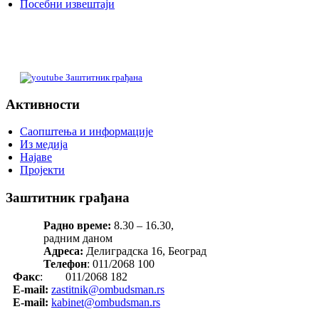
Посебни извештаји
Заштитник грађана
Активности
Саопштења и информације
Из медија
Најаве
Пројекти
Заштитник грађана
Радно време:
8.30 – 16.30,
радним даном
Адреса:
Делиградска 16, Београд
Телефон
: 011/2068 100
Факс
: 011/2068 182
E-mail:
zastitnik@ombudsman.rs
E-mail:
kabinet@ombudsman.rs