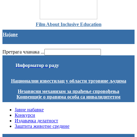
Film About Inclusive Education
Најаве
Претрага чланака ...
Информатор о раду
Национални известилац у области трговине људима
Независни механизам за праћење спровођења
Конвенције о правима особа са инвалидитетом
Јавне набавке
Конкурси
Издавачка делатност
Заштита животне средине