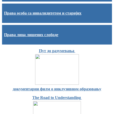
Права особа са инвалидитетом и старијих
Права лица лишених слободе
Пут до разумевања
документарни филм о инклузивном образовању
The Road to Understanding