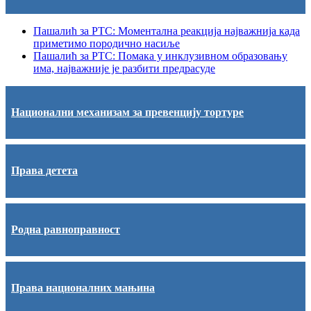
Пашалић за РТС: Моментална реакција најважнија када
приметимо породично насиље
Пашалић за РТС: Помака у инклузивном образовању
има, најважније је разбити предрасуде
Национални механизам за превенцију тортуре
Права детета
Родна равноправност
Права националних мањина