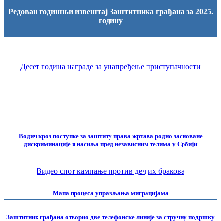
Редован годишњи извештај Заштитника грађана за 2025.
годину
Десет година награде за унапређење приступачности
Водич кроз поступке за заштиту права жртава родно засноване
дискриминације и насиља пред независним телима у Србији
Видео спот кампање против дечјих бракова
Мапа процеса управљања миграцијама
Заштитник грађана отворио две телефонске линије за стручну подршку