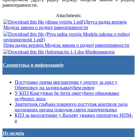
равноправности.
Attachments:
Друга радна верзија
Модела закона о родној равноправности
Прва радна верзија Модела закона о родној равноправности
Информација
Саопштења и информације
Поступање према мигрантима у центру за азил у
Обреновцу на задовољавајућем нивоу
У КПЗ Крагујевац ће бити омогућено образовање
осуђених лица
Заштитник грађана покренуо поступак контроле рада
надлежних органа поводом смрти пацијенткиње
КПЗ за малолетнике у Ваљеву уважио препоруке НПМ-
а
Из медија