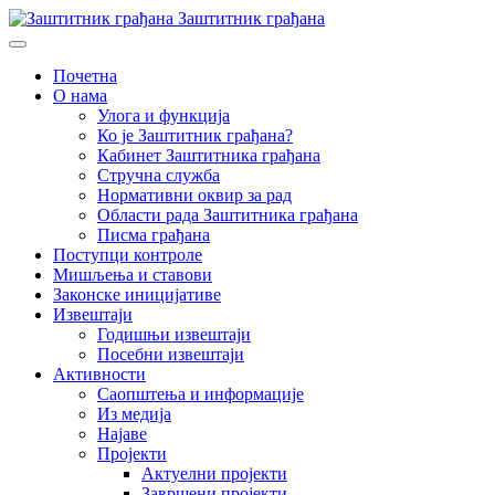
Заштитник грађана
Почетна
О нама
Улога и функција
Ко је Заштитник грађана?
Кабинет Заштитника грађана
Стручна служба
Нормативни оквир за рад
Области рада Заштитника грађана
Писма грађана
Поступци контроле
Мишљења и ставови
Законске иницијативе
Извештаји
Годишњи извештаји
Посебни извештаји
Активности
Саопштења и информације
Из медија
Најаве
Пројекти
Актуелни пројекти
Завршени пројекти