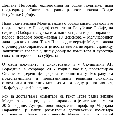
Драгана Петровић, експерткиња за родне политике, прва
председница Савета за равноправност полова Владе
Републике Србије.
Прва радна верзија Модела закона о родној равноправности је
представљена у Народној скупштини Републике Србије, на
седници Одбора за људска и мањинска права и равноправност
полова, поводом обележавања 10. децембра – Међународног
дана људских права. Текст Прве радне верзије Модела закона
о родној равноправности је постављен на интернет страницу
Заштитника грађана у циљу добијања коментара и сугестија
свих заинтересованих субјеката.
О овом документу је дискутовано и у Скупштини АП
Војводине, 4. фебруара 2015. године, као и у просторијама
Сталне конференције градова и општина у Београду, са
представницима и представницама јединица локалних
самоуправа и локалних механизама за родну равноправност,
10. фебруара 2015. године.
Рок за достављање коментара на текст Прве радне верзије
Модела закона о родној равноправности је истекао 1. марта
2015. године. Ауторка овог документа, проф. др Маријана
Пајванчић, је након разматрања достављених коментара
припремила Другу радну верзију Модела закона о родној