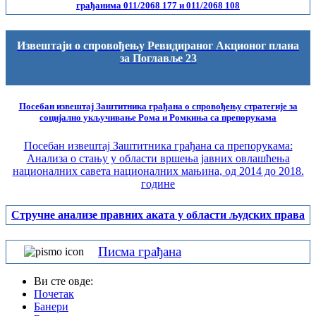
грађанима 011/2068 177 и 011/2068 108
Извештаји о спровођењу Ревидираног Акционог плана
за Поглавље 23
Посебан извештај Заштитника грађана о спровођењу стратегије за
социјално укључивање Рома и Ромкиња са препорукама
Посебан извештај Заштитника грађана са препорукама:
Анализа о стању у области вршења јавних овлашћења
националних савета националних мањина, од 2014 до 2018.
године
Стручне анализе правних аката у области људских права
Писма грађана
Ви сте овде:
Почетак
Банери