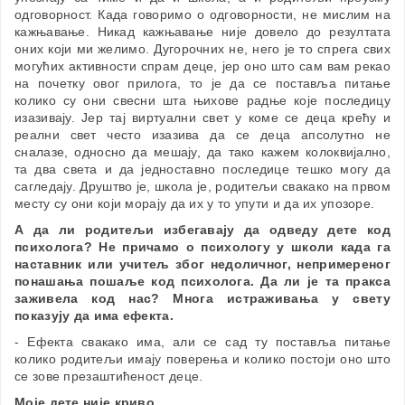
одговорност. Када говоримо о одговорности, не мислим на
кажњавање. Никад кажњавање није довело до резултата
оних који ми желимо. Дугорочних не, него је то спрега свих
могућих активности спрам деце, јер оно што сам вам рекао
на почетку овог прилога, то је да се поставља питање
колико су они свесни шта њихове радње које последицу
изазивају. Јер тај виртуални свет у коме се деца крећу и
реални свет често изазива да се деца апсолутно не
сналазе, односно да мешају, да тако кажем колоквијално,
та два света и да једноставно последице тешко могу да
сагледају. Друштво је, школа је, родитељи свакако на првом
месту су они који морају да их у то упути и да их упозоре.
А да ли родитељи избегавају да одведу дете код
психолога? Не причамо о психологу у школи када га
наставник или учитељ због недоличног, непримереног
понашања пошаље код психолога. Да ли је та пракса
заживела код нас? Многа истраживања у свету
показују да има ефекта.
- Ефекта свакако има, али се сад ту поставља питање
колико родитељи имају поверења и колико постоји оно што
се зове презаштићеност деце.
Моје дете није криво.