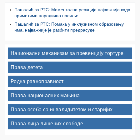
Пашалић за РТС: Моментална реакција најважнија када
приметимо породично насиље
Пашалић за РТС: Помака у инклузивном образовању
има, најважније је разбити предрасуде
Национални механизам за превенцију тортуре
Права детета
Родна равноправност
Права националних мањина
Права особа са инвалидитетом и старијих
Права лица лишених слободе