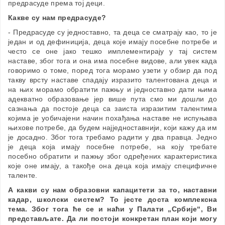
предрасуде према тој деци.
Какве су нам предрасуде?
- Предрасуде су једноставно, та деца се сматрају као, то је
један и од дефиниција, деца које имају посебне потребе и
често се оне јако тешко имплементирају у тај систем
наставе, због тога и она има посебне видове, али увек када
говоримо о томе, поред тога морамо узети у обзир да под
такву врсту наставе спадају изразито талентована деца и
на њих морамо обратити пажњу и једноставно дати њима
адекватно образовање јер више пута смо ми дошли до
сазнања да постоје деца са заиста изразитим талентима
којима је уобичајени начин похађања наставе не испуњава
њихове потребе, да будем најједноставнији, који кажу да им
је досадно. Због тога требамо радити у два правца. Једно
је деца која имају посебне потребе, на коју требате
посебно обратити и пажњу због одређених карактеристика
које оне имају, а такође она деца која имају специфичне
таленте.
А какви су нам образовни капацитети за то, наставни
кадар, школски систем? То јесте доста комплексна
тема. Због тога ће се и наћи у Палати „Србије“, Ви
представљате. Да ли постоји конкретан план који могу