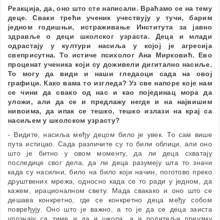
Реакција, да, оно што сте написали. Враћамо се на тему
деце. Сваки трећи ученик учествују у тучи, барим
једном годишњи, истраживање Института за јавно
здравље о деци школског узраста. Деца и млади
одрастају у култури насиља у којој је агресија
свеприсутна. То истиче психолог Ана Мирковић. Ево
проценат ученика који су доживели дигитално насиље.
То могу да види и наши гледаоци сада на овој
графици. Како вама то изгледа? Уз све напоре које нам
се чини да свако од нас и као појединац мора да
уложи, али да се и предлажу негде и на највишим
нивоима, да ипак се тешко, тешко излази на крај са
насиљем у школском узрасту?
- Видите, насиља међу децом било је увек. То сам више
пута истицао. Сада различите су то били облици, али оно
што је битно у овом моменту, да ли деца схватају
последице свог дела, да ли деца разумеју шта то значи
када су насилни, било на било који начин, поготово преко
друштвених мрежа, односно када се то ради у једном, да
кажем, ирационалном свету. Мада свакако и оно што се
дешава конкретно, где се конкретно деца међу собом
повређују. Оно што је важно, а то је да се деца заиста
упознају са тиме и да и школа, а и родитељи преузму