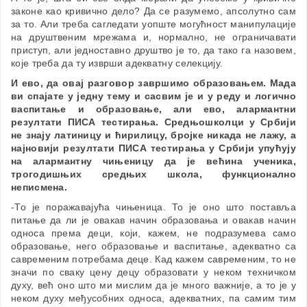
законе као кривично дело? Да се разумемо, апсолутно сам
за то. Али треба сагледати уопште могућност манипулације
на друштвеним мрежама и, нормално, не ограничавати
приступ, али једноставно друштво је то, да тако га назовем,
које треба да ту изврши адекватну селекцију.
И ево, да овај разговор завршимо образовањем. Мада
ви спајате у једну тему и сасвим је и у реду и логично
васпитање и образовање, али ево, алармантни
резултати ПИСА тестирања. Средњошколци у Србији
не знају латиницу и ћирилицу, бројке никада не лажу, а
најновији резултати ПИСА тестирања у Србији упућују
на алармантну чињеницу да је већина ученика,
трогодишњих средњих школа, функционално
неписмена.
-То је поражавајућа чињеница. То је оно што поставља
питање да ли је овакав начин образовања и овакав начин
односа према деци, који, кажем, не подразумева само
образовање, него образовање и васпитање, адекватно са
савременим потребама деце. Кад кажем савременим, то не
значи по сваку цену децу образовати у неком техничком
духу, већ оно што ми мислим да је много важније, а то је у
неком духу међусобних односа, адекватних, па самим тим