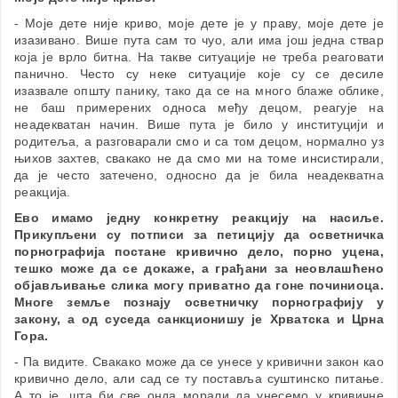
- Моје дете није криво, моје дете је у праву, моје дете је
изазивано. Више пута сам то чуо, али има још једна ствар
која је врло битна. На такве ситуације не треба реаговати
панично. Често су неке ситуације које су се десиле
изазвале општу панику, тако да се на много блаже облике,
не баш примерених односа међу децом, реагује на
неадекватан начин. Више пута је било у институцији и
родитеља, а разговарали смо и са том децом, нормално уз
њихов захтев, свакако не да смо ми на томе инсистирали,
да је често затечено, односно да је била неадекватна
реакција.
Ево имамо једну конкретну реакцију на насиље.
Прикупљени су потписи за петицију да осветничка
порнографија постане кривично дело, порно уцена,
тешко може да се докаже, а грађани за неовлашћено
објављивање слика могу приватно да гоне починиоца.
Многе земље познају осветничку порнографију у
закону, а од суседа санкционишу је Хрватска и Црна
Гора.
- Па видите. Свакако може да се унесе у кривични закон као
кривично дело, али сад се ту поставља суштинско питање.
А то је, шта би све онда морали да унесемо у кривичне