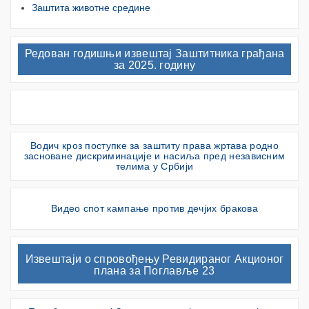
Заштита животне средине
Редован годишњи извештај Заштитника грађана
за 2025. годину
Водич кроз поступке за заштиту права жртава родно
засноване дискриминације и насиља пред независним
телима у Србији
Видео спот кампање против дечјих бракова
Извештаји о спровођењу Ревидираног Акционог
плана за Поглавље 23