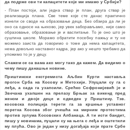
да подрже сви ти капацитети које ми имамо у Србији?
- План постоји, али једна ствар је план, друга ствар је
реализација плана. Све теме које сте данас практично
изнели се своде на образовање деца. Без обзира да ли је
оно са односе на њихово, јер увек заборављамо, није само
образовање, образовање је и васпитање. То је оно што је
суштина школе. Морамо обратити посебну пажњу и ту не
можемо заиста да говоримо о томе да нема капацитета,
нема довољно наставног кадра, јер ако у нешто требамо да
уложимо то је у децу.
Слажем се са вама ако могу тако да кажем. Да видимо о
чему пишу данашње новине.
Приштински екстремиста Аљбин Курти наставља
прогон Срба на Косову и Метохији. Упуцали су га с
леђа, а сада га ухапсили. Срећко Софронијевић је и
Звечана ухапшен на прелазу Брњак за викенд пред
женом и двоје деце и одведен у Приштину. Тзв.
косовска полиција терети га за кршење уставног
поретка Косова због учешћа на мирним протестима
против зулума Косовских Албанаца. А ти исти бандит,
пишу у новинама, пуцали су на њега с леђа и оштетили
му плућа. Ово је један у низу догађаја који прате Србе