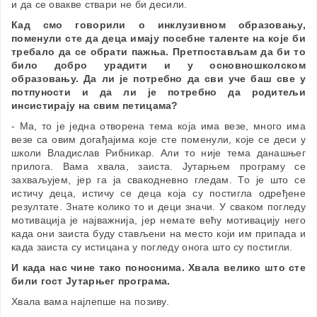
и да се овакве ствари не би десили.
Кад смо говорили о инклузивном образовању,
поменули сте да деца имају посебне таленте на које би
требало да се обрати пажња. Претпостављам да би то
било добро урадити и у основношколском
образовању. Да ли је потребно да сви уче баш све у
потпуности и да ли је потребно да родитељи
инсистирају на свим петицама?
- Ма, то је једна отворена тема која има везе, много има
везе са овим догађајима које сте поменули, које се деси у
школи Владислав Рибникар. Али то није тема данашњег
прилога. Вама хвала, заиста. Јутарњем програму се
захваљујем, јер га ја свакодневно гледам. То је што се
истичу деца, истичу се деца која су постигла одређене
резултате. Знате колико то и деци значи. У сваком погледу
мотивација је најважнија, јер немате већу мотивацију него
када они заиста буду стављени на место који им припада и
када заиста су истицана у погледу онога што су постигли.
И када нас чине тако поноснима. Хвала велико што сте
били гост Јутарњег програма.
Хвала вама најлепше на позиву.