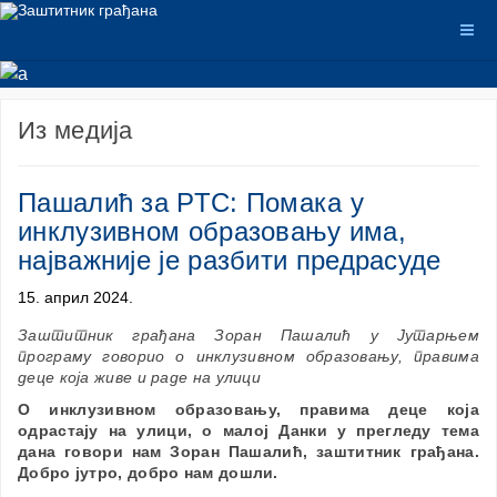
Из медија
Пашалић за РТС: Помака у
инклузивном образовању има,
најважније је разбити предрасуде
15. април 2024.
Заштитник грађана Зоран Пашалић у Јутарњем
програму говорио о инклузивном образовању, правима
деце која живе и раде на улици
О инклузивном образовању, правима деце која
одрастају на улици, о малој Данки у прегледу тема
дана говори нам Зоран Пашалић, заштитник грађана.
Добро јутро, добро нам дошли.