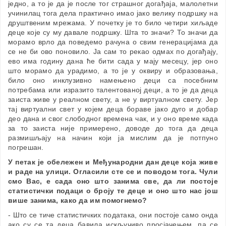
једно, а то је да је после тог страшног догађаја, малолетни
учинилац тога дела практично имао јако велику подршку на
друштвеним мрежама. У почетку је то било четири хиљаде
деце које су му давале подршку. Шта то значи? То значи да
морамо врло да поведемо рачуна о свим генерацијама да
се не би ово поновило. Ја сам то рекао одмах по догађају,
ево има годину дана ће бити сада у мају месецу, јер оно
што морамо да урадимо, а то је у оквиру и образовања,
било оно инклузивно намењено деци са посебним
потребама или изразито талентованој деци, а то је да деца
заиста живе у реалном свету, а не у виртуалном свету. Јер
тај виртуални свет у којем деца бораве јако дуго и добар
део дана и свог слободног времена чак, и у оно време када
за то заиста није примерено, доводе до тога да деца
размишљају на начин који ја мислим да је потпуно
погрешан.
У петак је обележен и Међународни дан деце која живе
и раде на улици. Огласили сте се и поводом тога. Чули
смо Вас, е сада оно што занима све, да ли постоје
статистички подаци о броју те деце и оно што нас још
више занима, како да им помогнемо?
- Што се тиче статистичких података, они постоје само онда
ако су се та деца бавила искључиво просјачењем, па се