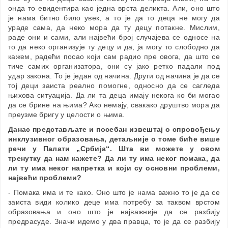
онда то евидентира као једна врста деликта. Али, оно што
је нама битно било увек, а то је да то деца не могу да
ураде сама, да неко мора да ту децу потакне. Мислим,
раде они и сами, али највећи број случајева се односе на
то да неко организује ту децу и да, ја могу то слободно да
кажем, радећи посао који сам радио пре овога, да што се
тиче самих организатора, они су јако ретко падали под
удар закона. То је један од начина. Други од начина је да се
тој деци заиста реално помогне, односно да се сагледа
њихова ситуација. Да ли та деца имају некога ко би могао
да се брине на њима? Ако немају, свакако друштво мора да
преузме бригу у целости о њима.
Данас представљате и посебан извештај о спровођењу
инклузивног образовања, детаљније о томе биће више
речи у Палати „Србија“. Шта ви можете у овом
тренутку да нам кажете? Да ли ту има неког помака, да
ли ту има неког напретка и који су основни проблеми,
највећи проблеми?
- Помака има и те како. Оно што је нама важно то је да се
заиста види колико деце има потребу за таквом врстом
образовања и оно што је најважније да се разбију
предрасуде. Значи идемо у два правца, то је да се разбију