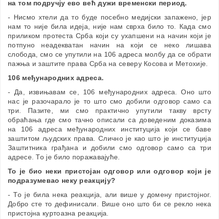
на том подручју ево већ дужи временски период.
- Нисмо хтели да то буде посебно медијски запажено, јер
нам то није била идеја, није нам сврха било то. Када смо
приликом протеста Срба који су ухапшени на начин који је
потпуно неадекватан начин на који се неко лишава
слобода, смо се упутили на 106 адреса молбу да се обрати
пажња и заштите права Срба на северу Косова и Метохије.
106 међународних адреса.
- Да, извињавам се, 106 међународних адреса. Оно што
нас је разочарало је то што смо добили одговор само са
три. Пазите, ми смо практично упутили такву врсту
обраћања где смо тачно описали са доведеним доказима
на 106 адреса међународних институција који се баве
заштитом људских права. Слично је као што је институција
Заштитника грађана и добили смо одговор само са три
адресе. То је било поражавајуће.
То је био неки пристојан одговор или одговор који је
подразумевао неку реакцију?
- То је била нека реакција, али више у домену пристојног.
Добро сте то дефинисали. Више оно што би се рекло нека
пристојна куртоазна реакција.