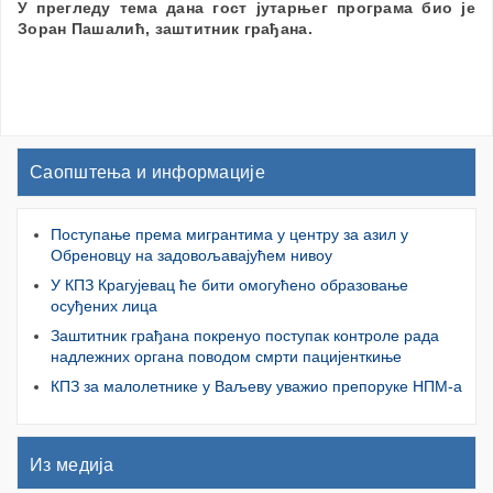
У прегледу тема дана гост јутарњег програма био је
Зоран Пашалић, заштитник грађана.
Саопштења и информације
Поступање према мигрантима у центру за азил у
Обреновцу на задовољавајућем нивоу
У КПЗ Крагујевац ће бити омогућено образовање
осуђених лица
Заштитник грађана покренуо поступак контроле рада
надлежних органа поводом смрти пацијенткиње
КПЗ за малолетнике у Ваљеву уважио препоруке НПМ-а
Из медија