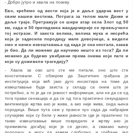
- Добро јутро и хвала на позиву.
Ево, крећемо од вести која је и даље ударна вест у
свим нашим вестима. Потрага за телом мале Данке и
даље траје. Претражује се шири атар села Злот од 50
км, сада и 50 припадника жандармерије се прикључило
тој истрази. И заиста велика, велика мука и несрећа
која је задесила породицу мале девојчице, а видели
смо и начин извештавања од када је она нестала, какав
је био. Да ли можемо да научимо нешто из тога? Да ли
можемо да будемо увиђавни према онима који пате и
који су доживели трагедију?
- Хвала за ово што сте ме питали, оно што сте
констатовали. С обзиром да Заштитник грађана је
институција која већ јако дуго инсистира на томе да
извештавање буде заиста у складу са оним шта је
потребно, а то је да се јавност информише, али не да се од
тога прави сензација и да се од тога практично секундарно
виктимизује жртва ако је жива, а ако није жива, онда њена
породица. Више пута сам у пракси чуо сада да набрајам
случајеве који су били у жижи јавности где је практично то
такво извештавање више повредило и жртву ако је
преживела догађај који је се десио, а свакако њену
породицу, а могу да кажем слободно, и грађане, јер