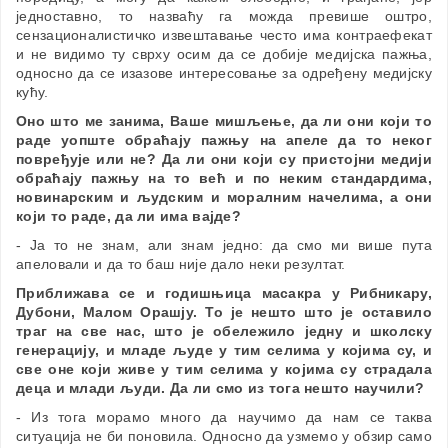
једноставно, то назваћу га можда превише оштро,
сензационалистичко извештавање често има контраефекат
и не видимо ту сврху осим да се добије медијска пажња,
односно да се изазове интересовање за одређену медијску
кућу.
Оно што ме занима, Ваше мишљење, да ли они који то
раде уопште обраћају пажњу на апеле да то неког
повређује или не? Да ли они који су пристојни медији
обраћају пажњу на то већ и по неким стандардима,
новинарским и људским и моралним начелима, а они
који то раде, да ли има вајде?
- Ја то не знам, али знам једно: да смо ми више пута
апеловали и да то баш није дало неки резултат.
Приближава се и годишњица масакра у Рибникару,
Дубони, Малом Орашју. То је нешто што је оставило
траг на све нас, што је обележило једну и школску
генерацију, и младе људе у тим селима у којима су, и
све оне који живе у тим селима у којима су страдала
деца и млади људи. Да ли смо из тога нешто научили?
- Из тога морамо много да научимо да нам се таква
ситуација не би поновила. Односно да узмемо у обзир само