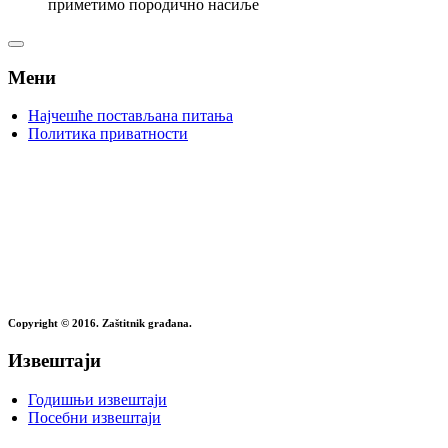
приметимо породично насиље
Мени
Најчешће постављана питања
Политика приватности
Copyright © 2016. Zaštitnik građana.
Извештаји
Годишњи извештаји
Посебни извештаји