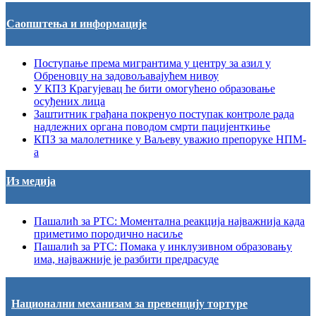
Саопштења и информације
Поступање према мигрантима у центру за азил у
Обреновцу на задовољавајућем нивоу
У КПЗ Крагујевац ће бити омогућено образовање
осуђених лица
Заштитник грађана покренуо поступак контроле рада
надлежних органа поводом смрти пацијенткиње
КПЗ за малолетнике у Ваљеву уважио препоруке НПМ-
а
Из медија
Пашалић за РТС: Моментална реакција најважнија када
приметимо породично насиље
Пашалић за РТС: Помака у инклузивном образовању
има, најважније је разбити предрасуде
Национални механизам за превенцију тортуре