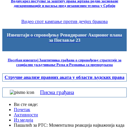
Водич кроз поступке за заштиту права жртава родно засноване
дискриминације и насиља пред независним телима у Србији
Видео спот кампање против дечјих бракова
Извештаји о спровођењу Ревидираног Акционог плана
за Поглавље 23
Посебан извештај Заштитника грађана о спровођењу стратегије за
социјално укључивање Рома и Ромкиња са препорукама
Стручне анализе правних аката у области људских права
Писма грађана
Ви сте овде:
Почетак
Активности
Из медија
Пашалић за РТС: Моментална реакција најважнија када