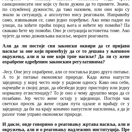
санкционисати оне који су били дужни да то примете. Значи,
по службеној дужности, да тако назовем, или они који су
знали за ситуацију, а апсолутно нису реаговали. Направићу
само, извињавам се, само једно поређење. Ако неко падне на
улици, па хоћете проћи поред њега и нећете му помоћи? Па
свакако ћете му помоћи. Ово је ситуација истоветна томе. Ако
чујете да неко доживљава насиље, морате реаговати.
Али да ли постоје сви законски оквири да се пријави
насиље за оне који примећују да се то дешава у њиховом
окружењу, али и за оне који трпе насиље? Да ли су жене
охрабрене одређеним законским регулативима?
-Јесу. Оне јесу охрабрене, али се поставља једно друго питање.
А то је питање економске природе. Када жена напусти
заједницу у којој често није у радном односу. Како она себи,
најчешће и својој деци, да обезбеди једну пристојну или једну
нормалну егзистенцију? То је оно о чему друштво мора да се
позабави. Јер често жене остају у заједници. Постоји чак
светски просек да жене седам пута одлазе и враћају се у
заједницу да би на крају коначно напустиле насилника, а да је
разлог томе управо економске природе.
И дакле, овде говоримо о реаговању жртава насиља, али и
окружења, али и о реаговању надлежних институција. Пре