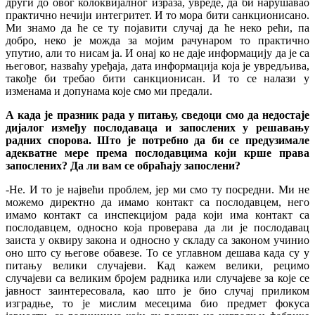
други до овог колоквијалног израза, увреде, да би нарушавао
практично нечији интегритет. И то мора бити санкционисано.
Ми знамо да ће се ту појавити случај да ће неко рећи, па
добро, неко је можда за мојим рачунаром то практично
упутио, али то нисам ја. И онај ко не даје информацију да је са
његовог, назваћу уређаја, дата информација која је увредљива,
такође би требао бити санкционисан. И то се налази у
изменама и допунама које смо ми предали.
А када је празник рада у питању, сведоци смо да недостаје
дијалог између послодаваца и запослених у решавању
радних спорова. Што је потребно да би се предузимале
адекватне мере према послодавцима који крше права
запослених? Да ли вам се обраћају запослени?
-Не. И то је највећи проблем, јер ми смо ту посредни. Ми не
можемо директно да имамо контакт са послодавцем, него
имамо контакт са инспекцијом рада који има контакт са
послодавцем, односно која проверава да ли је послодавац
заиста у оквиру закона и односно у складу са законом учинио
оно што су његове обавезе. То се углавном дешава када су у
питању велики случајеви. Кад кажем велики, рецимо
случајеви са великим бројем радника или случајеве за које се
јавност заинтересовала, као што је био случај приликом
изградње, то је мислим месецима био предмет фокуса