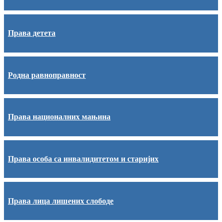
Права детета
Родна равноправност
Права националних мањина
Права особа са инвалидитетом и старијих
Права лица лишених слободе