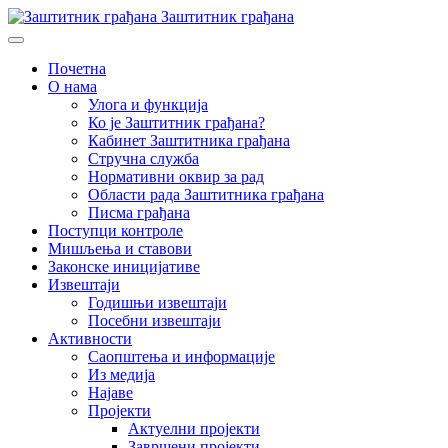
Заштитник грађана
Почетна
О нама
Улога и функција
Ко је Заштитник грађана?
Кабинет Заштитника грађана
Стручна служба
Нормативни оквир за рад
Области рада Заштитника грађана
Писма грађана
Поступци контроле
Мишљења и ставови
Законске иницијативе
Извештаји
Годишњи извештаји
Посебни извештаји
Активности
Саопштења и информације
Из медија
Најаве
Пројекти
Актуелни пројекти
Завршени пројекти