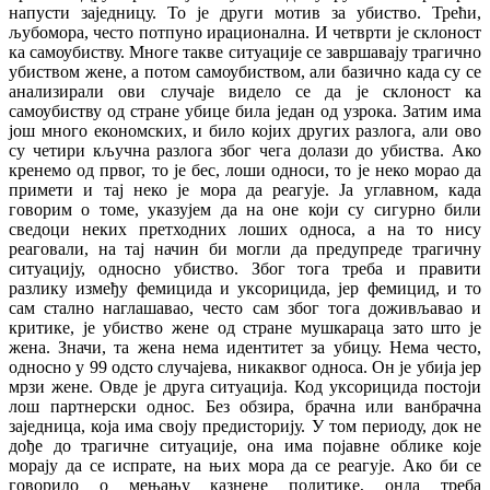
напусти заједницу. То је други мотив за убиство. Трећи,
љубомора, често потпуно ирационална. И четврти је склоност
ка самоубиству. Многе такве ситуације се завршавају трагично
убиством жене, а потом самоубиством, али базично када су се
анализирали ови случаје видело се да је склоност ка
самоубиству од стране убице била један од узрока. Затим има
још много економских, и било којих других разлога, али ово
су четири кључна разлога због чега долази до убиства. Ако
кренемо од првог, то је бес, лоши односи, то је неко морао да
примети и тај неко је мора да реагује. Ја углавном, када
говорим о томе, указујем да на оне који су сигурно били
сведоци неких претходних лоших односа, а на то нису
реаговали, на тај начин би могли да предупреде трагичну
ситуацију, односно убиство. Због тога треба и правити
разлику између фемицида и уксорицида, јер фемицид, и то
сам стално наглашавао, често сам због тога доживљавао и
критике, је убиство жене од стране мушкараца зато што је
жена. Значи, та жена нема идентитет за убицу. Нема често,
односно у 99 одсто случајева, никаквог односа. Он је убија јер
мрзи жене. Овде је друга ситуација. Код уксорицида постоји
лош партнерски однос. Без обзира, брачна или ванбрачна
заједница, која има своју предисторију. У том периоду, док не
дође до трагичне ситуације, она има појавне облике које
морају да се испрате, на њих мора да се реагује. Ако би се
говорило о мењању казнене политике, онда треба