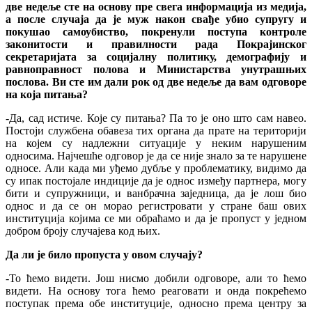
две недеље сте на основу пре свега информација из медија,
а после случаја да је муж након свађе убио супругу и
покушао самоубиство, покренули поступа контроле
законитости и правилности рада Покрајинског
секретаријата за социјалну политику, демографију и
равноправност полова и Министарства унутрашњих
послова. Ви сте им дали рок од две недеље да вам одговоре
на која питања?
-Да, сад истиче. Које су питања? Па то је оно што сам навео.
Постоји службена обавеза тих органа да прате на територији
на којем су надлежни ситуације у неким нарушеним
односима. Најчешће одговор је да се није знало за те нарушене
односе. Али када ми уђемо дубље у проблематику, видимо да
су ипак постојале индиције да је однос између партнера, могу
бити и супружници, и ванбрачна заједница, да је лош био
однос и да се он морао регистровати у стране баш ових
институција којима се ми обраћамо и да је пропуст у једном
добром броју случајева код њих.
Да ли је било пропуста у овом случају?
-То ћемо видети. Још нисмо добили одговоре, али то ћемо
видети. На основу тога ћемо реаговати и онда покрећемо
поступак према обе институције, односно према центру за