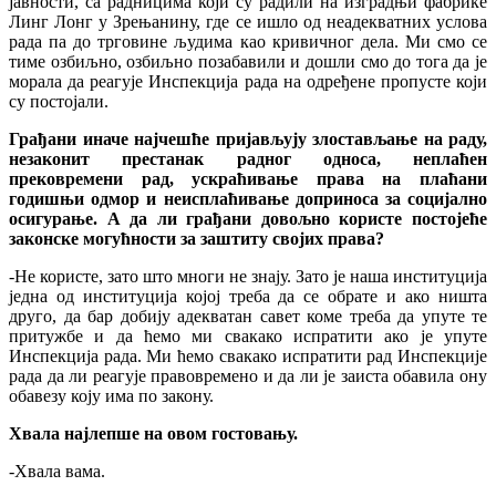
јавности, са радницима који су радили на изградњи фабрике
Линг Лонг у Зрењанину, где се ишло од неадекватних услова
рада па до трговине људима као кривичног дела. Ми смо се
тиме озбиљно, озбиљно позабавили и дошли смо до тога да је
морала да реагује Инспекција рада на одређене пропусте који
су постојали.
Грађани иначе најчешће пријављују злостављање на раду,
незаконит престанак радног односа, неплаћен
прековремени рад, ускраћивање права на плаћани
годишњи одмор и неисплаћивање доприноса за социјално
осигурање. А да ли грађани довољно користе постојеће
законске могућности за заштиту својих права?
-Не користе, зато што многи не знају. Зато је наша институција
једна од институција којој треба да се обрате и ако ништа
друго, да бар добију адекватан савет коме треба да упуте те
притужбе и да ћемо ми свакако испратити ако је упуте
Инспекција рада. Ми ћемо свакако испратити рад Инспекције
рада да ли реагује правовремено и да ли је заиста обавила ону
обавезу коју има по закону.
Хвала најлепше на овом гостовању.
-Хвала вама.