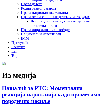
Права детета
Родна равноправност
Права националних мањина
Права особа са инвалидитетом и старијих
Десет година награде за унапређење
приступачности
Права лица лишених слободе
Национални известилац
IMM
Притужба
Контакт
Lat
Ћир
Из медија
Пашалић за РТС: Моментална
реакција најважнија када приметимо
породично насиље