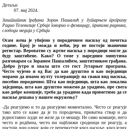
Детаљи
07. мај 2024.
Заштитник грађана Зоран Пашалић у Јутарњем програму
Радио Телевизије Србије говорио о фемициду, правима радника,
слободи медија у Србији
Осам жена је убијенo у породичном насиљу од почетка
године. Број је можда и већи, јер не постоји званични
регистар. Вероватно су жртве насиља у породици могле да
буду заштићене. Како? О томе у наредним минутима
разговарам са Зораном Пашалићем, заштитником грађана.
Добро јутро и хвала што сте гост Јутарњег програма.
Често чујемо и од Вас да као друштво и као појединци
морамо да имамо нулту толеранцију на сваки вид насиља,
посебно породичног. Шта као појединци, шта као локална
заједница, шта као друштво можемо да урадимо, пре свега
као добре комшије, треба да урадимо када приметимо да се
насиље дешава у нашем окружењу?
-Да реагујемо и то да реагујемо моментално. Често се реагује
тако што се каже да је то породична, приватна ствар и да
једноставно људи не желе да се мешају. Не само комшије, него
често и родбина, често ни најближи сродници не реагују, а
постоји лош однос који се реперкутује кроз насиље, кроз једну