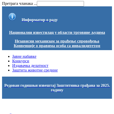
Претрага чланака ...
Информатор о раду
Национални известилац у области трговине људима
Независни механизам за праћење спровођења
Конвенције о правима особа са инвалидитетом
Јавне набавке
Конкурси
Издавачка делатност
Заштита животне средине
Редован годишњи извештај Заштитника грађана за 2025.
годину