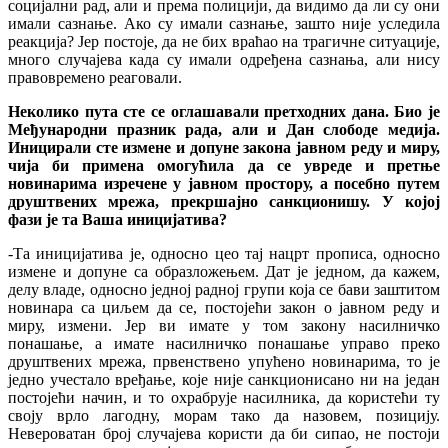
социјални рад, али и према полицији, да видимо да ли су они
имали сазнање. Ако су имали сазнање, зашто није уследила
реакција? Јер постоје, да не бих враћао на трагичне ситуације,
много случајева када су имали одређена сазнања, али нису
правовремено реаговали.
Неколико пута сте се оглашавали претходних дана. Био је
Међународни празник рада, али и Дан слободе медија.
Иницирали сте измене и допуне закона јавном реду и миру,
чија би примена омогућила да се увреде и претње
новинарима изречене у јавном простору, а посебно путем
друштвених мрежа, прекршајно санкционишу. У којој
фази је та Ваша иницијатива?
-Та иницијатива је, односно цео тај нацрт прописа, односно
измене и допуне са образложењем. Дат је једном, да кажем,
делу владе, односно једној радној групи која се бави заштитом
новинара са циљем да се, постојећи закон о јавном реду и
миру, измени. Јер ви имате у том закону насилничко
понашање, а имате насилничко понашање управо преко
друштвених мрежа, првенствено упућено новинарима, то је
једно учестало вређање, које није санкционисано ни на један
постојећи начин, и то охрабрује насилника, да користећи ту
своју врло лагодну, морам тако да назовем, позицију.
Невероватан број случајева користи да би сипао, не постоји