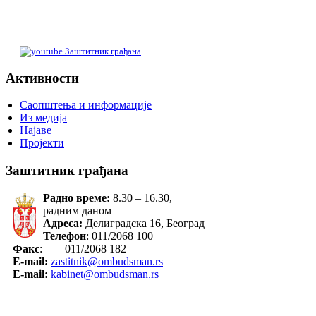
Заштитник грађана
Активности
Саопштења и информације
Из медија
Најаве
Пројекти
Заштитник грађана
Радно време:
8.30 – 16.30,
радним даном
Адреса:
Делиградска 16, Београд
Телефон
: 011/2068 100
Факс
: 011/2068 182
E-mail:
zastitnik@ombudsman.rs
E-mail:
kabinet@ombudsman.rs