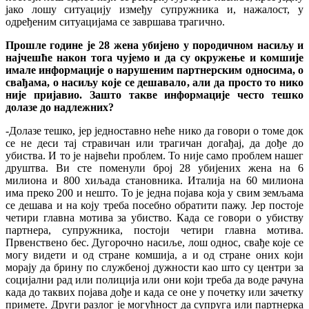
јако лошу ситуацију између супружника и, нажалост, у
одређеним ситуацијама се завршава трагично.
Прошле године је 28 жена убијено у породичном насиљу и
најчешће након тога чујемо и да су окружење и комшије
имале информације о нарушеним партнерским односима, о
свађама, о насиљу које се дешавало, али да просто то нико
није пријавио. Зашто такве информације често тешко
долазе до надлежних?
-Долазе тешко, јер једноставно неће нико да говори о томе док
се не деси тај стравичан или трагичан догађај, да дође до
убиства. И то је највећи проблем. То није само проблем нашег
друштва. Ви сте поменули број 28 убијених жена на 6
милиона и 800 хиљада становника. Италија на 60 милиона
има преко 200 и нешто. То је једна појава која у свим земљама
се дешава и на коју треба посебно обратити пажу. Јер постоје
четири главна мотива за убиство. Када се говори о убиству
партнера, супружника, постоји четири главна мотива.
Првенствено бес. Дугорочно насиље, лош однос, свађе које се
могу видети и од стране комшија, а и од стране оних који
морају да брину по службеној дужности као што су центри за
социјални рад или полиција или они који треба да воде рачуна
када до таквих појава дође и када се оне у почетку или зачетку
примете. Други разлог је могућност да супруга или партнерка