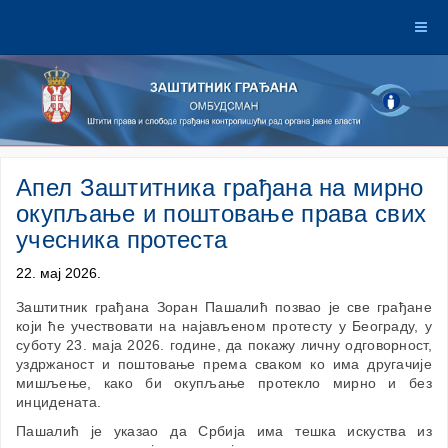
Апел Заштитника грађана на мирно
окупљање и поштовање права свих
учесника протеста
22. мај 2026.
Заштитник грађана Зоран Пашалић позвао је све грађане
који ће учествовати на најављеном протесту у Београду, у
суботу 23. маја 2026. године, да покажу личну одговорност,
уздржаност и поштовање према сваком ко има другачије
мишљење, како би окупљање протекло мирно и без
инцидената.
Пашалић је указао да Србија има тешка искуства из