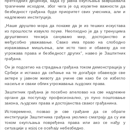
претходних деценија, када су jaвна окупљања завршавала
трагичним исходом, због чега је од изузетне важности да
безбедност грађана буде приоритет свих учесника, али и
надлежних институција.
„Наше друштво мора да покаже да је из тешких искустава
из прошлости извукло поуке. Неопходно је да у тренуцима
друштвених тензија сачувамо мир, достојанство и
међусобно уважавање. Свако има право на слободно
изражавање мишљења, али исто тако и обавезу да не
угрожава права и безбедност других“, навео је Заштитник
грађана.
Он је подсетио на страдања грађана током демонстрација у
Србији и истакао да сећање на те догађаје обавезује све
актере у јавном животу да учине све како би се избегло
насиље и сваки облик угрожавања људских права.
Заштитник грађана је посебно апеловао на све надлежне
органе да поступају професионално, уз пуно поштовање
закона, људских права и достојанства сваког грађанина.
Истовремено, позвао је све грађане да се обрате
институцији Заштитника грађана уколико сматрају да су им
током окупљања повређена права или ако се нађу у
ситуацији у којој се осећају небезбедно.