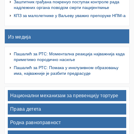
Заштитник грађана покренуо поступак контроле рада
надлежних органа поводом смрти пацијенткиње
КПЗ за малолетнике у Ваљеву уважио препоруке НПМ-а
Из медија
Пашалић за РТС: Моментална реакција најважнија када
приметимо породично насиље
Пашалић за РТС: Помака у инклузивном образовању
има, најважније је разбити предрасуде
Национални механизам за превенцију тортуре
Права детета
Родна равноправност