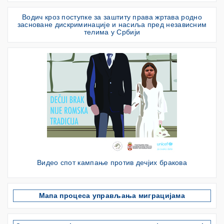
Водич кроз поступке за заштиту права жртава родно
засноване дискриминације и насиља пред независним
телима у Србији
Видео спот кампање против дечјих бракова
Мапа процеса управљања миграцијама