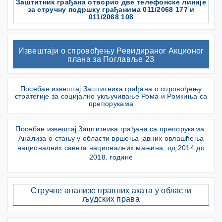
Заштитник грађана отворио две телефонске линије
за стручну подршку грађанима 011/2068 177 и
011/2068 108
Извештаји о спровођењу Ревидираног Акционог
плана за Поглавље 23
Посебан извештај Заштитника грађана о спровођењу
стратегије за социјално укључивање Рома и Ромкиња са
препорукама
Посебан извештај Заштитника грађана са препорукама:
Анализа о стању у области вршења јавних овлашћења
националних савета националних мањина, од 2014 до
2018. године
Стручне анализе правних аката у области
људских права