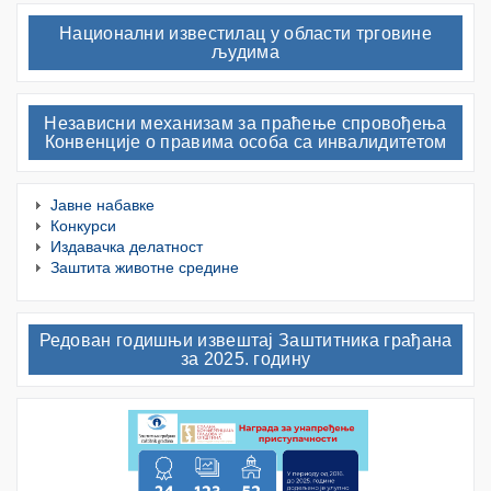
Национални известилац у области трговине
људима
Независни механизам за праћење спровођења
Конвенције о правима особа са инвалидитетом
Јавне набавке
Конкурси
Издавачка делатност
Заштита животне средине
Редован годишњи извештај Заштитника грађана
за 2025. годину