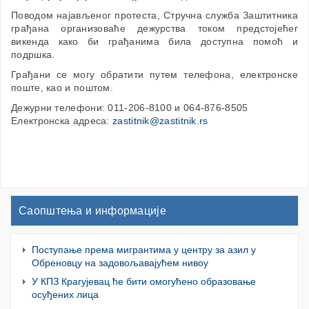
Поводом најављеног протеста, Стручна служба Заштитника
грађана организоваће дежурства током предстојећег
викенда како би грађанима била доступна помоћ и
подршка.
Грађани се могу обратити путем телефона, електронске
поште, као и поштом.
Дежурни телефони: 011-206-8100 и 064-876-8505
Електронска адреса:
zastitnik@zastitnik.rs
Саопштења и информације
Поступање према мигрантима у центру за азил у
Обреновцу на задовољавајућем нивоу
У КПЗ Крагујевац ће бити омогућено образовање
осуђених лица