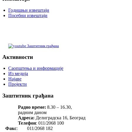
Годишњи извештаји
Посебни извештаји
Заштитник грађана
Активности
Саопштења и информације
Из медија
Најаве
Пројекти
Заштитник грађана
Радно време:
8.30 – 16.30,
радним даном
Адреса:
Делиградска 16, Београд
Телефон
: 011/2068 100
Факс
: 011/2068 182