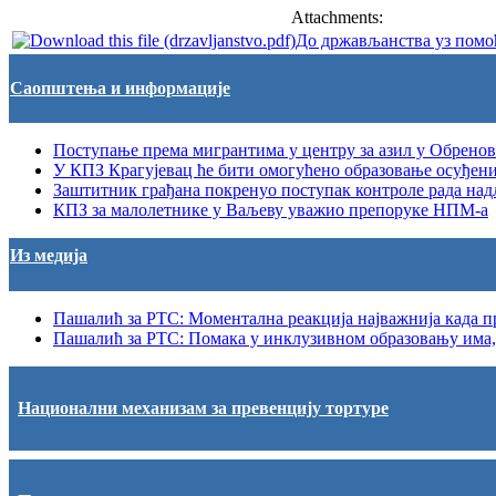
Attachments:
До држављанства уз помо
Саопштења и информације
Поступање према мигрантима у центру за азил у Обренов
У КПЗ Крагујевац ће бити омогућено образовање осуђен
Заштитник грађана покренуо поступак контроле рада на
КПЗ за малолетнике у Ваљеву уважио препоруке НПМ-а
Из медија
Пашалић за РТС: Моментална реакција најважнија када 
Пашалић за РТС: Помака у инклузивном образовању има, 
Национални механизам за превенцију тортуре