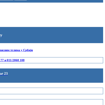
ну
ависним телима у Србији
77 и 011/2068 108
ље 23