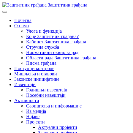
Заштитник грађана
Почетна
О нама
Улога и функција
Ко је Заштитник грађана?
Кабинет Заштитника грађана
Стручна служба
Нормативни оквир за рад
Области рада Заштитника грађана
Писма грађана
Поступци контроле
Мишљења и ставови
Законске иницијативе
Извештаји
Годишњи извештаји
Посебни извештаји
Активности
Саопштења и информације
Из медија
Најаве
Пројекти
Актуелни пројекти
Завршени пројекти