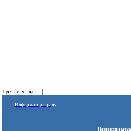
Претрага чланака ...
Информатор о раду
Независни меха