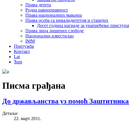
Права детета
Родна равноправност
Права националних мањина
Права особа са инвалидитетом и старијих
Десет година награде за унапређење приступ
Права лица лишених слободе
Национални известилац
IMM
Притужба
Контакт
Lat
Ћир
Писма грађана
До држављанства уз помоћ Заштитника
Детаљи
22. март 2011.