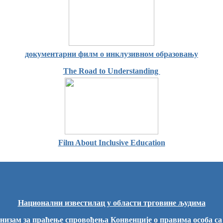
документарни филм о инклузивном образовању
The Road to Understanding
Film About Inclusive Education
Национални известилац у области трговине људима
низам за праћење спровођења Конвенције о правима особа с