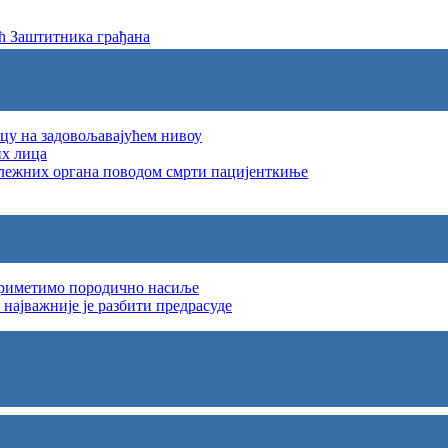
ћ Заштитника грађана
цу на задовољавајућем нивоу
их лица
длежних органа поводом смрти пацијенткиње
приметимо породично насиље
најважније је разбити предрасуде