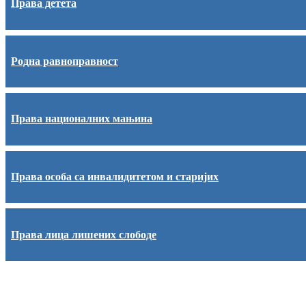
Права детета
Родна равноправност
Права националних мањина
Права особа са инвалидитетом и старијих
Права лица лишених слободе