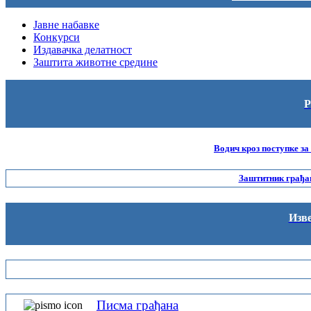
Јавне набавке
Конкурси
Издавачка делатност
Заштита животне средине
Р
Водич кроз поступке за
Заштитник грађан
Изве
Писма грађана