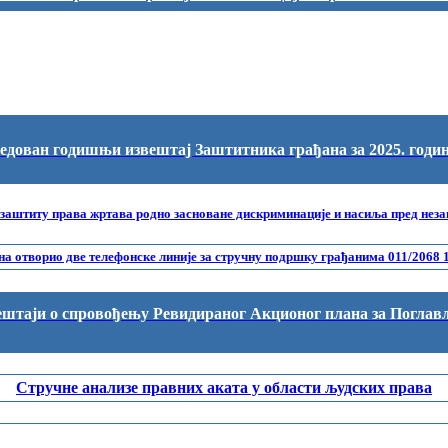
едован годишњи извештај Заштитника грађана за 2025. годи
 заштиту права жртава родно засноване дискриминације и насиља пред нез
а отворио две телефонске линије за стручну подршку грађанима 011/2068 1
штаји о спровођењу Ревидираног Акционог плана за Поглав
Стручне анализе правних аката у области људских права