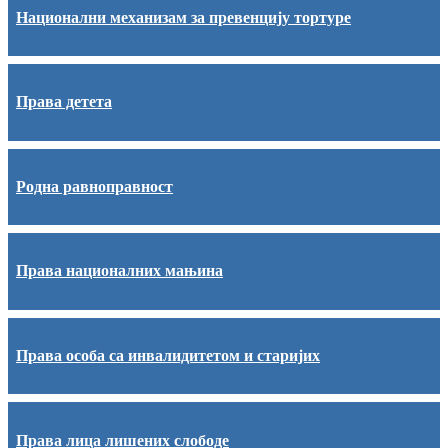
Национални механизам за превенцију тортуре
Права детета
Родна равноправност
Права националних мањина
Права особа са инвалидитетом и старијих
Права лица лишених слободе