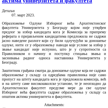
актима универзитета и факултета
Детаљи
07. март 2023.
Образложење Одлуке Изборног већа Архитектонског
факултета Универзитета у Београду којом није утврђен
предлог за избор кандидата кога је Комисија за припрему
реферата о пријављеним кандидатима предложила не садржи
јасно наведене разлоге који су били одлучујући за доношење
одлуке, нити се у образложењу наводи које услове за избор у
звање кандидат није испунио, што је у супротности са
Правилником о начину и поступку стицања звања и
заснивања радног односа наставника Универзитета у
Београду.
Заштитник грађана сматра да доношење одлуке која не садржи
образложење у складу са одредбама правилника није само
пропуст на штету кандидата кога је предложила комисија, већ
и на штету саме високошколске установе, те је неопходно да
Архитектонски факултет предузме мере да све одлуке
Изборног већа факултета садрже образложења у складу са
општим актима универзитета и факултета.
Attachments: