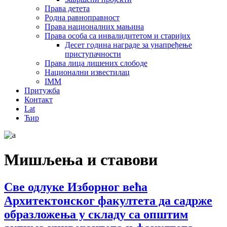
Права детета
Родна равноправност
Права националних мањина
Права особа са инвалидитетом и старијих
Десет година награде за унапређење
приступачности
Права лица лишених слободе
Национални известилац
IMM
Притужба
Контакт
Lat
Ћир
Мишљења и ставови
Све одлуке Изборног већа
Архитектонског факултета да садрже
образложења у складу са општим