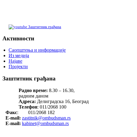
Заштитник грађана
Активности
Саопштења и информације
Из медија
Најаве
Пројекти
Заштитник грађана
Радно време:
8.30 – 16.30,
радним даном
Адреса:
Делиградска 16, Београд
Телефон
: 011/2068 100
Факс
: 011/2068 182
E-mail:
zastitnik@ombudsman.rs
E-mail:
kabinet@ombudsman.rs