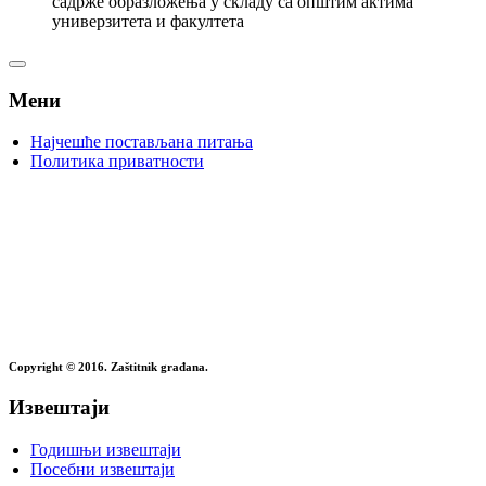
садрже образложења у складу са општим актима
универзитета и факултета
Мени
Најчешће постављана питања
Политика приватности
Copyright © 2016. Zaštitnik građana.
Извештаји
Годишњи извештаји
Посебни извештаји