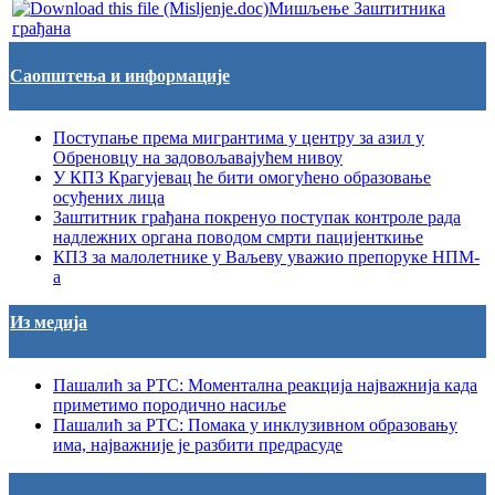
Мишљење Заштитника
грађана
Саопштења и информације
Поступање према мигрантима у центру за азил у
Обреновцу на задовољавајућем нивоу
У КПЗ Крагујевац ће бити омогућено образовање
осуђених лица
Заштитник грађана покренуо поступак контроле рада
надлежних органа поводом смрти пацијенткиње
КПЗ за малолетнике у Ваљеву уважио препоруке НПМ-
а
Из медија
Пашалић за РТС: Моментална реакција најважнија када
приметимо породично насиље
Пашалић за РТС: Помака у инклузивном образовању
има, најважније је разбити предрасуде