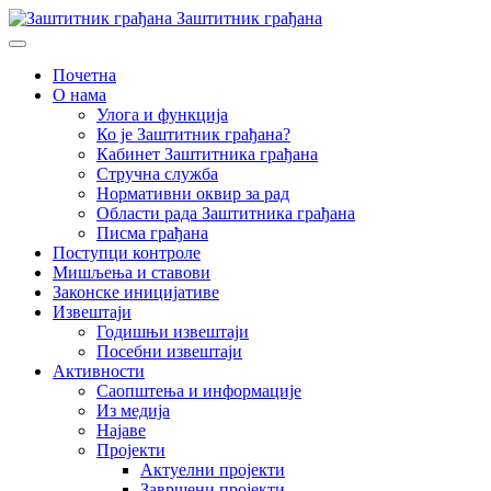
Заштитник грађана
Почетна
О нама
Улога и функција
Ко је Заштитник грађана?
Кабинет Заштитника грађана
Стручна служба
Нормативни оквир за рад
Области рада Заштитника грађана
Писма грађана
Поступци контроле
Мишљења и ставови
Законске иницијативе
Извештаји
Годишњи извештаји
Посебни извештаји
Активности
Саопштења и информације
Из медија
Најаве
Пројекти
Актуелни пројекти
Завршени пројекти