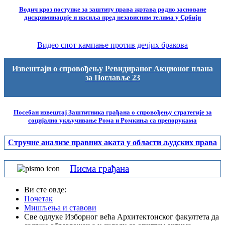
Водич кроз поступке за заштиту права жртава родно засноване
дискриминације и насиља пред независним телима у Србији
Видео спот кампање против дечјих бракова
Извештаји о спровођењу Ревидираног Акционог плана
за Поглавље 23
Посебан извештај Заштитника грађана о спровођењу стратегије за
социјално укључивање Рома и Ромкиња са препорукама
Стручне анализе правних аката у области људских права
Писма грађана
Ви сте овде:
Почетак
Мишљења и ставови
Све одлуке Изборног већа Архитектонског факултета да