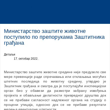
Заштитник грађана
Поступци контроле
Министарство заштите животне
поступило по препорукама Заштитника
грађана
Детаљи
17. октобар 2022.
Министарство заштите животне средине није предузело све
мере превенције ради спречавања или отклањања могућих
штетних последица по животну средину, утврдио је
Заштитник грађана и сматра да је поступајући инспекцијски
орган био у обавези да размотри забрану извођења
пројекта и обављање делатности привредног друштва док
се не прибави сагласност надлежног органа на студију о
процени утицаја, односно док се не прибаве резултати
мерења евентуалне штетности.