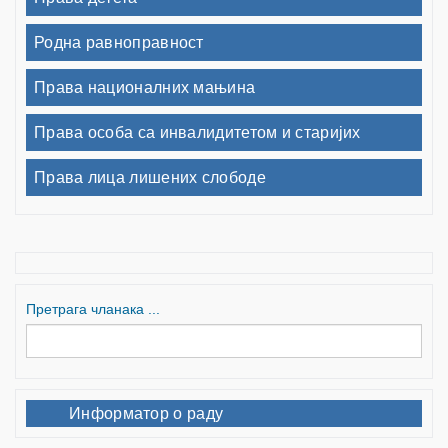
Родна равноправност
Права националних мањина
Права особа са инвалидитетом и старијих
Права лица лишених слободе
Претрага чланака ...
Информатор о раду