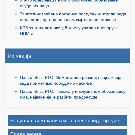
осуђених лица
Заштитник грађана покренуо поступак контроле рада
надлежних органа поводом смрти пацијенткиње
КПЗ за малолетнике у Ваљеву уважио препоруке
НПМ-а
Из медија
Пашалић за РТС: Моментална реакција најважнија
када приметимо породично насиље
Пашалић за РТС: Помака у инклузивном образовању
има, најважније је разбити предрасуде
Национални механизам за превенцију тортуре
Права детета