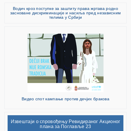
Водич кроз поступке за заштиту права жртава родно
засноване дискриминације и насиља пред независним
телима у Србији
Видео спот кампање против дечјих бракова
Извештаји о спровођењу Ревидираног Акционог
плана за Поглавље 23