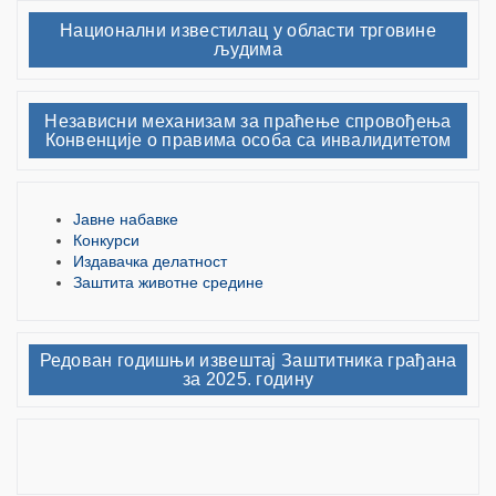
Национални известилац у области трговине
људима
Независни механизам за праћење спровођења
Конвенције о правима особа са инвалидитетом
Јавне набавке
Конкурси
Издавачка делатност
Заштита животне средине
Редован годишњи извештај Заштитника грађана
за 2025. годину