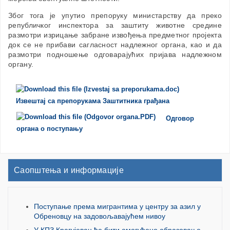
Због тога је упутио препоруку министарству да преко
републичког инспектора за заштиту животне средине
размотри изрицање забране извођења предметног пројекта
док се не прибави сагласност надлежног органа, као и да
размотри подношење одговарајућих пријава надлежном
органу.
Извештај са препорукама Заштитника грађана
Одговор
органа о поступању
Саопштења и информације
Поступање према мигрантима у центру за азил у
Обреновцу на задовољавајућем нивоу
У КПЗ Крагујевац ће бити омогућено образовање