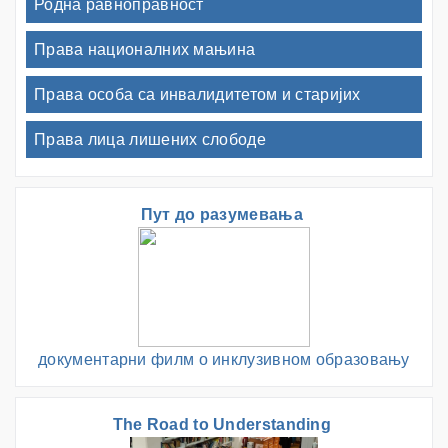
Родна равноправност
Права националних мањина
Права особа са инвалидитетом и старијих
Права лица лишених слободе
Пут до разумевања
документарни филм о инклузивном образовању
The Road to Understanding