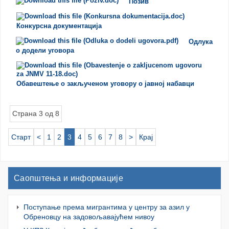
Позив
Конкурсна документација
Одлука
о додели уговора
Обавештење о закљученом уговору о јавној набавци
Страна 3 од 8
Старт
<
1
2
3
4
5
6
7
8
>
Крај
Саопштења и информације
Поступање према мигрантима у центру за азил у
Обреновцу на задовољавајућем нивоу