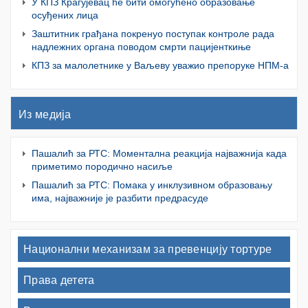
У КПЗ Крагујевац ће бити омогућено образовање
осуђених лица
Заштитник грађана покренуо поступак контроле рада
надлежних органа поводом смрти пацијенткиње
КПЗ за малолетнике у Ваљеву уважио препоруке НПМ-а
Из медија
Пашалић за РТС: Моментална реакција најважнија када
приметимо породично насиље
Пашалић за РТС: Помака у инклузивном образовању
има, најважније је разбити предрасуде
Национални механизам за превенцију тортуре
Права детета