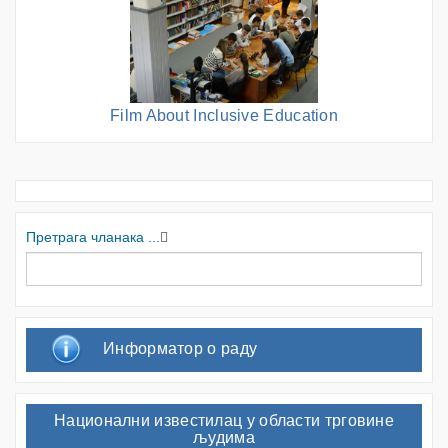
Film About Inclusive Education
Претрага чланака ...
Информатор о раду
Национални известилац у области трговине
људима