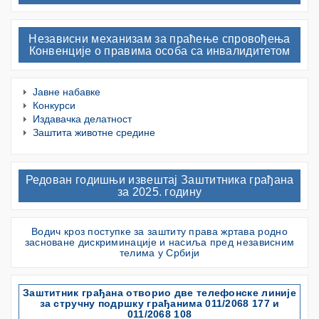
Независни механизам за праћење спровођења
Конвенције о правима особа са инвалидитетом
Јавне набавке
Конкурси
Издавачка делатност
Заштита животне средине
Редован годишњи извештај Заштитника грађана
за 2025. годину
Водич кроз поступке за заштиту права жртава родно
засноване дискриминације и насиља пред независним
телима у Србији
Заштитник грађана отворио две телефонске линије
за стручну подршку грађанима 011/2068 177 и
011/2068 108