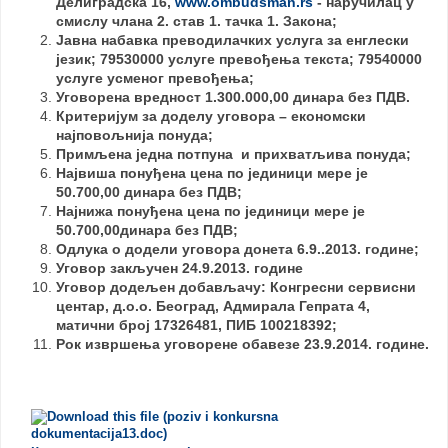
Делиградска 16,
www.ombudsman.rs
- н
аручилац
у
смислу члана 2. став 1. тачка 1. Закона;
Јавна набавка преводилачких
услуга
за енглески
језик; 79530000 услуге превођења текста; 79540000
услуге усменог превођења;
Уговорена вредност 1.300.000,00 динара без ПДВ.
Критеријум за доделу уговора – економски
најповољнија понуда;
Примљена једна потпуна и прихватљива понуда;
Највиша понуђена цена по јединици мере је
50.700,00 динара без ПДВ;
Најнижа понуђена цена по јединици мере је
50.700,00динара без ПДВ;
Одлука о додели уговора донета 6.9..2013. године;
Уговор закључен 24.9.2013. године
Уговор додељен добављачу:
Конгресни сервисни
центар, д.о.о. Београд, Адмирала Гепрата 4,
матични број
17326481
, ПИБ 100218392;
Рок извршења уговорене обавезе 23.9.2014. године.