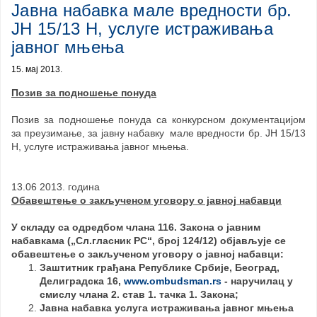
Јавна набавка мале вредности бр.
ЈН 15/13 Н, услуге истраживања
јавног мњења
15. мај 2013.
Позив за подношење понуда
Позив за подношење понуда са конкурсном документацијом
за преузимање, за јавну набавку мале вредности бр. ЈН 15/13
Н, услуге истраживања јавног мњења.
13.06 2013. година
Обавештење о закљученом уговору о јавној набавци
У складу са одредбом члана 116. Закона о јавним
набавкама („Сл.гласник РС“, број 124/12) објављује се
обавештење о закљученом уговору о јавној набавци:
Заштитник грађана Републике Србије, Београд,
Делиградска 16,
www.ombudsman.rs
- н
аручилац
у
смислу члана 2. став 1. тачка 1. Закона;
Јавна набавка
услуга
истраживања
јавног мњења