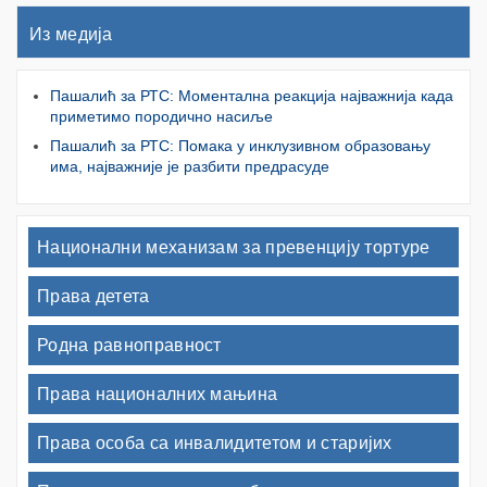
Из медија
Пашалић за РТС: Моментална реакција најважнија када
приметимо породично насиље
Пашалић за РТС: Помака у инклузивном образовању
има, најважније је разбити предрасуде
Национални механизам за превенцију тортуре
Права детета
Родна равноправност
Права националних мањина
Права особа са инвалидитетом и старијих