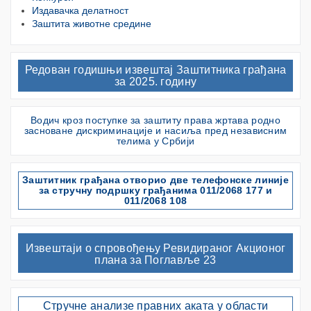
Издавачка делатност
Заштита животне средине
Редован годишњи извештај Заштитника грађана
за 2025. годину
Водич кроз поступке за заштиту права жртава родно
засноване дискриминације и насиља пред независним
телима у Србији
Заштитник грађана отворио две телефонске линије
за стручну подршку грађанима 011/2068 177 и
011/2068 108
Извештаји о спровођењу Ревидираног Акционог
плана за Поглавље 23
Стручне анализе правних аката у области