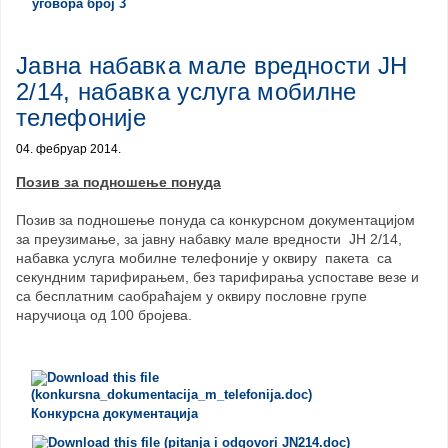
уговора број 3
Јавна набавка мале вредности ЈН
2/14, набавка услуга мобилне
телефоније
04. фебруар 2014.
Позив за подношење понуда
Позив за подношење понуда са конкурсном документацијом
за преузимање, за јавну набавку мале вредности ЈН 2/14,
набавка услуга мобилне телефоније у оквиру пакета са
секундним тарифирањем, без тарифирања успоставе везе и
са бесплатним саобраћајем у оквиру пословне групе
наручиоца од 100 бројева.
Конкурсна документација