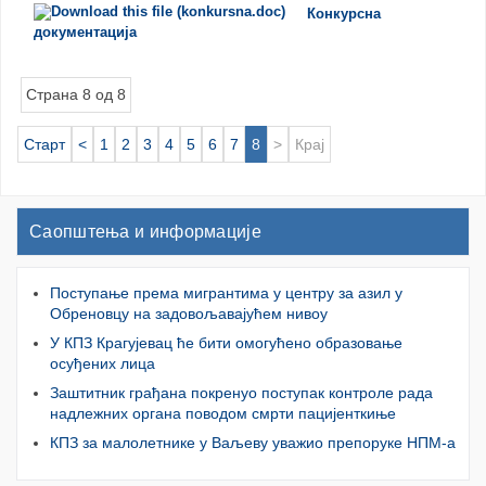
Конкурсна
документација
Страна 8 од 8
Старт
<
1
2
3
4
5
6
7
8
>
Крај
Саопштења и информације
Поступање према мигрантима у центру за азил у
Обреновцу на задовољавајућем нивоу
У КПЗ Крагујевац ће бити омогућено образовање
осуђених лица
Заштитник грађана покренуо поступак контроле рада
надлежних органа поводом смрти пацијенткиње
КПЗ за малолетнике у Ваљеву уважио препоруке НПМ-а