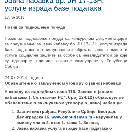
Јавна набавка бр. ЈН 17-13Н,
услугe израда базе података
17. јун 2013.
Позив за подношење понуда
Позив за подношење понуда са конкурсном документацијом
за преузимање, за јавну набавку бр. ЈН 17-13Н, услуге израда
базе података о приступачности објеката јавне намене и
услуга социјалне заштите за особе са инвалидитетом за које
су одговорне јединице локалне самоуправе у Републици
Србији .
24.07 2013. година
Обавештење о закљученом уговору о јавној набавци
У складу са одредбом члана 116. Закона о јавним
набавкама („Сл.гласник РС“, број 124/12) објављује се
обавештење о закљученом уговору о јавној набавци:
Заштитник грађана Републике Србије, Београд,
Делиградска 16,
www.ombudsman.rs
- н
аручилац
у
смислу члана 2. став 1. тачка 1. Закона;
Јавна набавка
услуга
израде базе података о