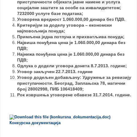
приступачности објеката јавне намене и услуга
социјалне заштите за особе са инвалидитетом;
7232000 услуге базе података;
Уговорена вредност 1.060.000,00 динара без ПДВ.
Критеријум за доделу уговора – економски
најповољнија понуда;
Примљена једна потпуна и прихватљива понуда;
Највиша понуђена цена је 1.060.000,00 динара без
ПДВ;
Најнижа понуђена цена је 1.060.000,00 динара без
ПДВ;
Одлука о додели уговора донета 8.7.2013. године;
Уговор закључен 22.7.2013. године
Уговор додељен добављачу: Удружење за ревизију
приступачности. Београд, Заплањска 78, матични
број 28002998, ПИБ 106418409;
Рок извршења уговорене обавезе 31.7.2014. године.
Конкурсна документација