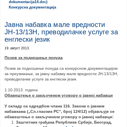
Конкурсна документација
Јавна набавка мале вредности
ЈН-13/13Н, преводилачке услуге за
енглески језик
19. август 2013.
Позив за подношење понуда
Позив за подношење понуда са конкурсном документацијом
за преузимање, за јавну набавку мале вредности ЈН-13/13Н,
преводилачке услуге за енглески језик
1.10 2013. година
Обавештење о закљученом уговору о јавној набавци
У складу са одредбом члана 116. Закона о јавним
набавкама („Сл.гласник РС“, број 124/12) објављује се
обавештење о закљученом уговору о јавној набавци:
Заштитник грађана Републике Србије, Београд,