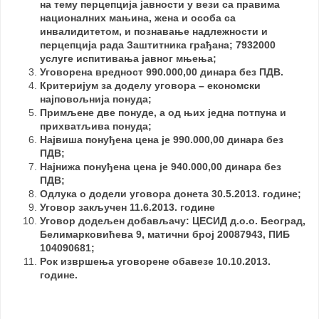
на тему
перцепција јавности у вези са правима
националних мањина, жена и особа са
инвалидитетом,
и
познавање
надлежности
и
перцепција
рада
Заштитника
грађана;
7932000
услуге испитивања јавног мњења;
Уговорена вредност 990.000,00 динара без ПДВ.
Критеријум за доделу уговора – економски
најповољнија понуда;
Примљене две понуде, а од њих једна потпуна и
прихватљива понуда;
Највиша понуђена цена је 990.000,00 динара без
ПДВ;
Најнижа понуђена цена је 940.000,00 динара без
ПДВ;
Одлука о додели уговора донета 30.5.2013. године;
Уговор закључен 11.6.2013. године
Уговор додељен добављачу: ЦЕСИД д.о.о. Београд,
Белимарковићева 9, матични број 20087943, ПИБ
104090681;
Рок извршења уговорене обавезе 10.10.2013.
године.