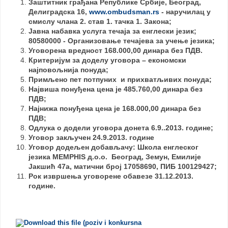
Заштитник грађана Републике Србије, Београд,
Делиградска 16,
www.ombudsman.rs
- н
аручилац
у
смислу члана 2. став 1. тачка 1. Закона;
Јавна набавка
услуга
течаја за енглески језик;
80580000 - Организовање течајева за учење језика;
Уговорена вредност 168.000,00 динара без ПДВ.
Критеријум за доделу уговора – економски
најповољнија понуда;
Примљено пет потпуних и прихватљивих понуда;
Највиша понуђена цена је 485.760,00 динара без
ПДВ;
Најнижа понуђена цена је 168.000,00 динара без
ПДВ;
Одлука о додели уговора донета 6.9..2013. године;
Уговор закључен 24.9.2013. године
Уговор додељен добављачу: Школа енглеског
језика MEMPHIS д.о.о. Београд, Земун, Емилије
Јакшић 47а, матични број 17058690, ПИБ 100129427;
Рок извршења уговорене обавезе 31.12.2013.
године.