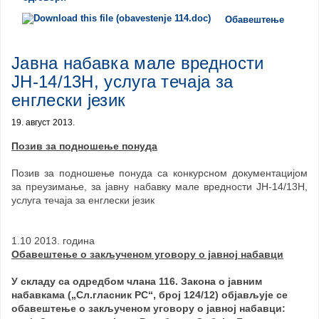
Обавештење
Јавна набавка мале вредности
ЈН-14/13Н, услуга течаја за
енглески језик
19. август 2013.
Позив за подношење понуда
Позив за подношење понуда са конкурсном документацијом
за преузимање, за јавну набавку мале вредности ЈН-14/13Н,
услуга течаја за енглески језик
1.10 2013. година
Обавештење о закљученом уговору о јавној набавци
У складу са одредбом члана 116. Закона о јавним
набавкама („Сл.гласник РС“, број 124/12) објављује се
обавештење о закљученом уговору о јавној набавци: