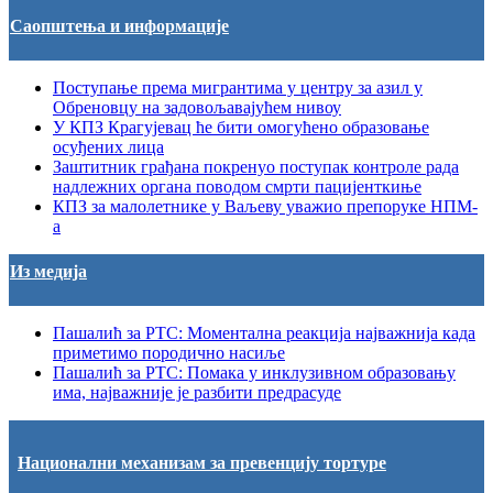
Саопштења и информације
Поступање према мигрантима у центру за азил у
Обреновцу на задовољавајућем нивоу
У КПЗ Крагујевац ће бити омогућено образовање
осуђених лица
Заштитник грађана покренуо поступак контроле рада
надлежних органа поводом смрти пацијенткиње
КПЗ за малолетнике у Ваљеву уважио препоруке НПМ-
а
Из медија
Пашалић за РТС: Моментална реакција најважнија када
приметимо породично насиље
Пашалић за РТС: Помака у инклузивном образовању
има, најважније је разбити предрасуде
Национални механизам за превенцију тортуре