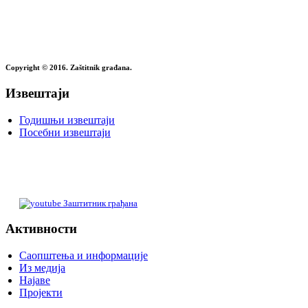
Copyright © 2016. Zaštitnik građana.
Извештаји
Годишњи извештаји
Посебни извештаји
Заштитник грађана
Активности
Саопштења и информације
Из медија
Најаве
Пројекти