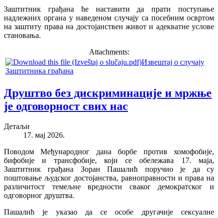
Заштитник грађана ће наставити да прати поступање
надлежних органа у наведеном случају са посебним освртом
на заштиту права на достојанствен живот и адекватне услове
становања.
Attachments:
Извештај о случају
Заштитника грађана
Друштво без дискриминације и мржње
је одговорност свих нас
Детаљи
17. мај 2026.
Поводом Међународног дана борбе против хомофобије,
бифобије и трансфобије, који се обележава 17. маја,
Заштитник грађана Зоран Пашалић поручио је да су
поштовање људског достојанства, равноправности и права на
различитост темељне вредности сваког демократског и
одговорног друштва.
Пашалић је указао да се особе другачије сексуалне