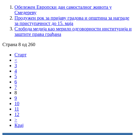
Обележен Европски дан самосталног живота у
Смедереву
Продужен рок за пријаву градова и општина за награде
за приступачност до 15. маја
Слобода медија као мерило одговорности институција и
заштите права грађана
Страна 8 од 260
Старт
<
3
4
5
6
7
8
9
10
11
12
>
Крај