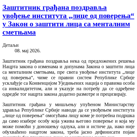
Заштитник грађана поздравља
увођење института „лице од поверења“
у Закон о заштити лица са менталним
сметњама
Детаљи
08. мај 2026.
Заштитник грађана поздравља нека од предложених решења
Нацрта закона о изменама и допунама Закона о заштити лица
са менталним сметњама, пре свега увођење института „лице
од поверења“, чиме се правни систем Републике Србије
усклађује са Конвенцијом Уједињених нација о правима особа
са инвалидитетом, али и указује на потребу да се одређене
одредбе тог нацрта закона додатно размотре и прецизирају.
Заштитник грађана у мишљењу упућеном Министарству
здравља Републике Србије наводи да се увођењем института
„лице од поверења“ омогућава лицу коме је потребна подршка
да само изабере особу која ужива његово поверење и која му
може помоћи у доношењу одлука, али и истиче да, иако није
обухваћено нацртом закона, треба јасно дефинисати појам