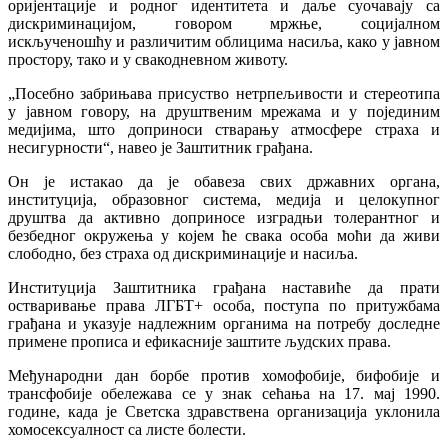
оријентације и родног идентитета и даље суочавају са
дискриминацијом, говором мржње, социјалном
искљученошћу и различитим облицима насиља, како у јавном
простору, тако и у свакодневном животу.
„Посебно забрињава присуство нетрпељивости и стереотипа
у јавном говору, на друштвеним мрежама и у појединим
медијима, што доприноси стварању атмосфере страха и
несигурности“, навео је Заштитник грађана.
Он је истакао да је обавеза свих државних органа,
институција, образовног система, медија и целокупног
друштва да активно доприносе изградњи толерантног и
безбедног окружења у којем ће свака особа моћи да живи
слободно, без страха од дискриминације и насиља.
Институција Заштитника грађана наставиће да прати
остваривање права ЛГБТ+ особа, поступа по притужбама
грађана и указује надлежним органима на потребу доследне
примене прописа и ефикасније заштите људских права.
Међународни дан борбе против хомофобије, бифобије и
трансфобије обележава се у знак сећања на 17. мај 1990.
године, када је Светска здравствена организација уклонила
хомосексуалност са листе болести.