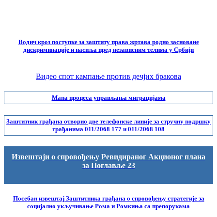
Водич кроз поступке за заштиту права жртава родно засноване
дискриминације и насиља пред независним телима у Србији
Видео спот кампање против дечјих бракова
Мапа процеса управљања миграцијама
Заштитник грађана отворио две телефонске линије за стручну подршку
грађанима 011/2068 177 и 011/2068 108
Извештаји о спровођењу Ревидираног Акционог плана
за Поглавље 23
Посебан извештај Заштитника грађана о спровођењу стратегије за
социјално укључивање Рома и Ромкиња са препорукама