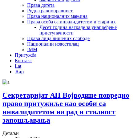
Права детета
Родна равноправност
Права националних мањина
Права особа са инвалидитетом и старијих
Десет година награде за унапређење
приступачности
Права лица лишених слободе
Национални известилац
IMM
Притужба
Контакт
Lat
Ћир
Секретаријат АП Војводине повредио
право притужиље као особи са
инвалидитетом на рад и сталност
запошљавања
Детаљи