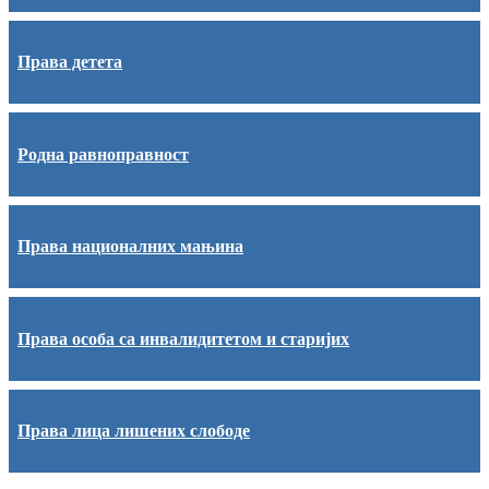
Права детета
Родна равноправност
Права националних мањина
Права особа са инвалидитетом и старијих
Права лица лишених слободе