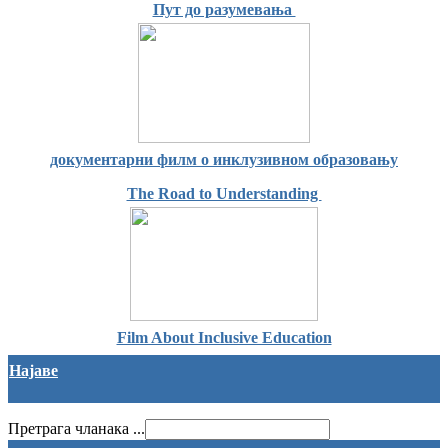
Пут до разумевања
документарни филм о инклузивном образовању
The Road to Understanding
Film About Inclusive Education
Најаве
Претрага чланака ...