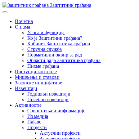
Заштитник грађана
Почетна
О нама
Улога и функција
Ко је Заштитник грађана?
Кабинет Заштитника грађана
Стручна служба
Нормативни оквир за рад
Области рада Заштитника грађана
Писма грађана
Поступци контроле
Мишљења и ставови
Законске иницијативе
Извештаји
Годишњи извештаји
Посебни извештаји
Активности
Саопштења и информације
Из медија
Најаве
Пројекти
Актуелни пројекти
Завршени пројекти