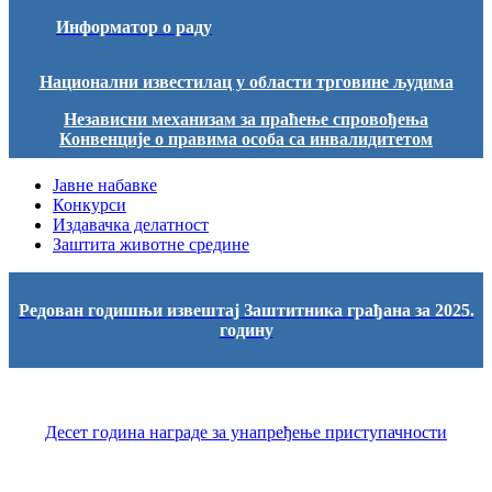
Информатор о раду
Национални известилац у области трговине људима
Независни механизам за праћење спровођења
Конвенције о правима особа са инвалидитетом
Јавне набавке
Конкурси
Издавачка делатност
Заштита животне средине
Редован годишњи извештај Заштитника грађана за 2025.
годину
Десет година награде за унапређење приступачности