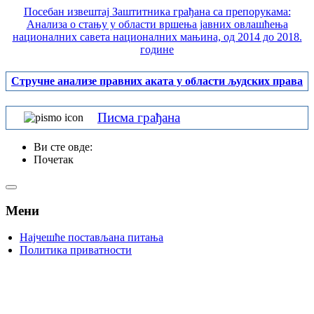
Посебан извештај Заштитника грађана са препорукама:
Анализа о стању у области вршења јавних овлашћења
националних савета националних мањина, од 2014 до 2018.
године
Стручне анализе правних аката у области људских права
Писма грађана
Ви сте овде:
Почетак
Мени
Најчешће постављана питања
Политика приватности