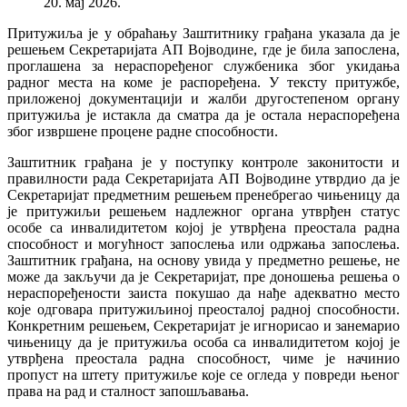
20. мај 2026.
Притужиља је у обраћању Заштитнику грађана указала да је
решењем Секретаријата АП Војводине, где је била запослена,
проглашена за нераспоређеног службеника због укидања
радног места на коме је распоређена. У тексту притужбе,
приложеној документацији и жалби другостепеном органу
притужиља је истакла да сматра да је остала нераспоређена
због извршене процене радне способности.
Заштитник грађана је у поступку контроле законитости и
правилности рада Секретаријата АП Војводине утврдио да је
Секретаријат предметним решењем пренебрегао чињеницу да
је притужиљи решењем надлежног органа утврђен статус
особе са инвалидитетом којој је утврђена преостала радна
способност и могућност запослења или одржања запослења.
Заштитник грађана, на основу увида у предметно решење, не
може да закључи да је Секретаријат, пре доношења решења о
нераспоређености заиста покушао да нађе адекватно место
које одговара притужиљиној преосталој радној способности.
Конкретним решењем, Секретаријат је игнорисао и занемарио
чињеницу да је притужиља особа са инвалидитетом којој је
утврђена преостала радна способност, чиме је начинио
пропуст на штету притужиље које се огледа у повреди њеног
права на рад и сталност запошљавања.