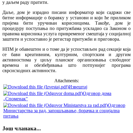
у даљем раду пратити.
Даље, дом је израдио писани информатор који садржи све
битне информације о боравку у установи и који ће приликом
пријема бити уручиван корисницима. Такође, дом је
процедуру поступања по притужбама ускладио са Законом о
правима корисника услуга привременог смештаја у социјалној
заштити и успоставио је регистар притужби и приговора.
НПМ је обавештен и о томе да је успостављен рад секције која
се бави креативним, културним, спортским и другим
активностима у циљу планског организовања слободног
времена и обезбеђивања што потпунијег програма
сврсисходних активности.
Attachments:
Извештај
Одговор дома
„Споменак"
Одговор
Министарства за рад, запошљавање, борачка и социјална
питања
Још чланака...