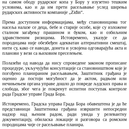
на самом ободу рударског копа у Бору у изузетно тешким
условима, као и да им прети расељавање услед ширења
рударских активности компаније „Ziđin“.
Према доступним информацијама, међу становницима тог
насеља налазе се деца, бебе и старије особе, које су изложене
сталном загађењу прашином и буком, као и озбиљним
здравственим ризицима. Истовремено, указује се да
породицама није обезбеђен адекватан алтернативни смештај,
нити су, како се наводи, донета и усвојена одговарајућа акта и
планови у вези са њиховим преселењем.
Полазећи од навода да нису спроведене законом прописане
процедуре, укључујући консултације са становништвом које је
погођено планираним расељавањем, Заштитник грађана је
оценио да постоји могућност да је актом, радњом или
нечињењем органа управе дошло до повреде људских права и
слобода, због чега је покренут испитни поступак контроле
рада Градске управе Града Бора.
Истовремено, Градска управа Града Бора обавештена је да ће
представници Заштитника грађана извршити непосредни
надзор над њеним радом, ради увида у релевантну
документацију, обиласка локације и разговора са ромским
породицама чије се расељавање планира.