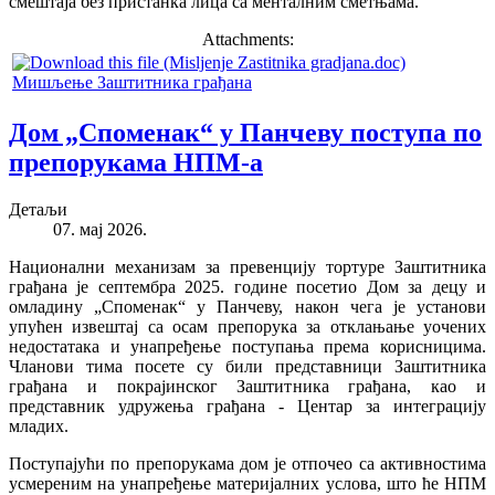
смештаја без пристанка лица са менталним сметњама.
Attachments:
Мишљење Заштитника грађана
Дом „Споменак“ у Панчеву поступа по
препорукама НПМ-а
Детаљи
07. мај 2026.
Национални механизам за превенцију тортуре Заштитника
грађана је септембра 2025. године посетио Дом за децу и
омладину „Споменак“ у Панчеву, након чега је установи
упућен извештај са осам препорука за отклањање уочених
недостатака и унапређење поступања према корисницима.
Чланови тима посете су били представници Заштитника
грађана и покрајинског Заштитника грађана, као и
представник удружења грађана - Центар за интеграцију
младих.
Поступајући по препорукама дом је отпочео са активностима
усмереним на унапређење материјалних услова, што ће НПМ