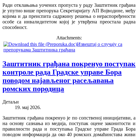
Ради отклањања уочених пропуста у раду Заштитник грађана
је упутио више препорука Секретаријату АП Војводине, међу
којима и да преиспита садржину решења о нераспоређености
особе са инвалидитетом којој је утврђена преостала радна
способност.
Attachments:
Извештај о случају са
препорукама Заштитника грађана
Заштитник грађана покренуо поступак
контроле рада Градске управе Бора
поводом најављеног расељавања
ромских породица
Детаљи
19. мај 2026.
Заштитник грађана покренуо је по сопственој иницијативи, а
на основу сазнања из медија, поступак оцене законитости и
правилности рада и поступања Градске управе Града Бора
поводом информација да око 40 ромских домаћинстава живи