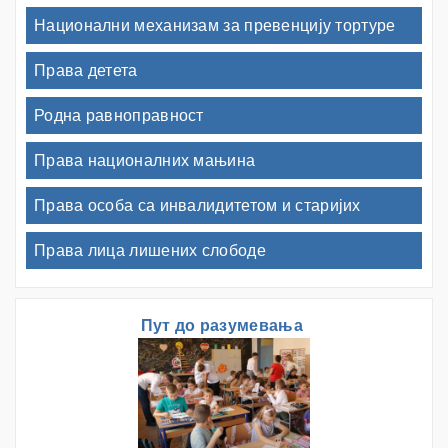
Национални механизам за превенцију тортуре
Права детета
Родна равноправност
Права националних мањина
Права особа са инвалидитетом и старијих
Права лица лишених слободе
Пут до разумевања