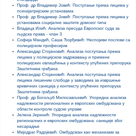
Проф. др Владимир Јовић: Поступање према лицима у
психијатријским установама
Проф. др Владимир Јовић: Поступање према лицима у
установама социјалне заштите домског типа
Владица Илић: Анализа пресуда Европског суда за
људска права - члан 3
Софија Мандић, Саша Ђорђевић: Неспојиви послови са
полицијском професијом
Александар Стојановић: Анализа поступања према
лицима у полицијском задржавању и примене
полицијских овлашћења у контексту упућених препорука
Заштитника грађана
Александар Стојановић: Анализа поступања према
лицима лишеним слободе у заводима за извршење
кривичних санкција у контексту упућених препорука
Заштитника грађана
Проф. др Богољуб Милосављевић: Упоредна анализа
надлежности регионалних и европских омбудсмана у
области контроле судске управе
Јелена Јеринић: Упоредна анализа надлежности
регионалних и европских омбудсмана: санкције због
несарадње
Мијодраг Радојевић: Омбудсман као механизам за