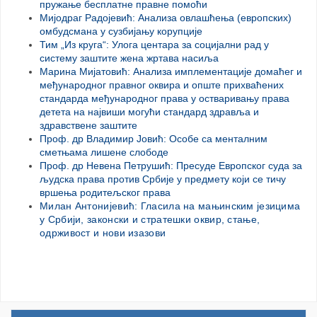
пружање бесплатне правне помоћи
Мијодраг Радојевић: Анализа овлашћења (европских)
омбудсмана у сузбијању корупције
Тим „Из круга“: Улога центара за социјални рад у
систему заштите жена жртава насиља
Марина Мијатовић: Анализа имплементације домаћег и
међународног правног оквира и опште прихваћених
стандарда међународног права у остваривању права
детета на највиши могући стандард здравља и
здравствене заштите
Проф. др Владимир Јовић: Особе са менталним
сметњама лишене слободе
Проф. др Невена Петрушић: Пресуде Европског суда за
људска права против Србије у предмету који се тичу
вршења родитељског права
Милан Антонијевић: Гласила на мањинским језицима
у Србији, законски и стратешки оквир, стање,
одрживост и нови изазови