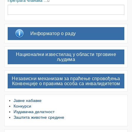
Претрага чланака ...
Информатор о раду
Национални известилац у области трговине
људима
Независни механизам за праћење спровођења
Конвенције о правима особа са инвалидитетом
Јавне набавке
Конкурси
Издавачка делатност
Заштита животне средине