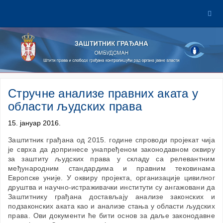
Стручне анализе правних аката у
области људских права
15. јануар 2016.
Заштитник грађана од 2015. године спроводи пројекат чија
је сврха да допринесе унапређеном законодавном оквиру
за заштиту људских права у складу са релевантним
међународним стандардима и правним тековинама
Европске уније. У оквиру пројекта, организације цивилног
друштва и научно-истраживачки институти су ангажовани да
Заштитнику грађана достављају анализе законских и
подзаконских аката као и анализе стања у области људских
права. Ови документи ће бити основ за даље законодавне