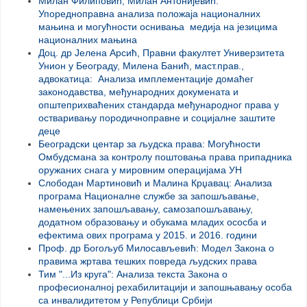
Милан Филиповић, Mилан Антонијевић:
Упоредноправна анализа положаја националних
мањина и могућности оснивања медија на језицима
националних мањина
Доц. др Јелена Арсић, Правни факултет Универзитета
Унион у Београду, Милена Банић, маст.прав.,
адвокатица:
Анализа имплементације домаћег
законодавства, међународних докумената и
општеприхваћених стандарда међународног права у
остваривању породичноправне и социјалне заштите
деце
Београдски центар за људска права:
Могућности
Омбудсмана за контролу поштовања права припадника
оружаних снага у мировним операцијама УН
Слободан Мартиновић и Малина Крџавац: Анализа
програма Националне службе за запошљавање,
намењених запошљавању, самозапошљавању,
додатном образовању и обукама младих ососба и
ефектима ових програма у 2015. и 2016. години
Проф. др Богољуб Милосављевић: Модел Закона о
правима жртава тешких повреда људских права
Тим "...Из круга": Анализа текста Закона о
професионалној рехабилитацији и запошњавању особа
са инвалидитетом у Републици Србији