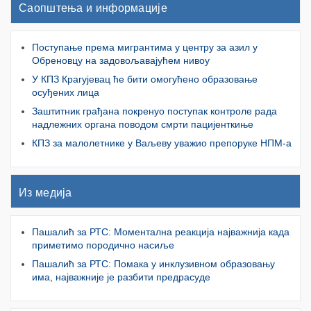
Саопштења и информације
Поступање према мигрантима у центру за азил у
Обреновцу на задовољавајућем нивоу
У КПЗ Крагујевац ће бити омогућено образовање
осуђених лица
Заштитник грађана покренуо поступак контроле рада
надлежних органа поводом смрти пацијенткиње
КПЗ за малолетнике у Ваљеву уважио препоруке НПМ-а
Из медија
Пашалић за РТС: Моментална реакција најважнија када
приметимо породично насиље
Пашалић за РТС: Помака у инклузивном образовању
има, најважније је разбити предрасуде