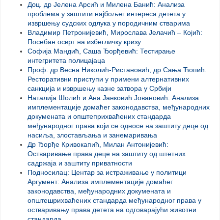
Доц. др Јелена Арсић и Милена Банић: Анализа
проблема у заштити најбољег интереса детета у
извршењу судских одлука у породичним стварима
Владимир Петронијевић, Мирослава Јелачић – Којић:
Посебан осврт на избегличку кризу
Софија Мандић, Саша Ђорђевић: Тестирање
интегритета полицајаца
Проф. др Весна Николић-Ристановић, др Сања Ћопић:
Ресторативни приступи у примени алтернативних
санкција и извршењу казне затвора у Србији
Наталија Шолић и Ана Јанковић Јовановић: Анализа
имплементације домаћег законодавства, међународних
докумената и општеприхваћених стандарда
међународног права који се односе на заштиту деце од
насиља, злостављања и занемаривања
Др Ђорђе Кривокапић, Милан Антонијевић:
Остваривање права деце на заштиту од штетних
садржаја и заштиту приватности
Подносилац: Центар за истраживање у политици
Аргумент: Анализа имплементације домаћег
законодавства, међународних докумената и
општешрихваћених стандарда међународног права у
остваривању права детета на одговарајући животни
стандарда