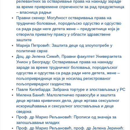
релевантних за остваривање права на накнаду зараде
за време привремене спречености за рад предузетница
– власница радњи
Правни скенер: Могућност остваривањa права на
трудничко боловање, породиљско одсуствo и одсуствo
са рада ради неге детета женe – предузетницe којa je
отворилa приватну праксу у области здравствене
заштите
Марија Петровић: Заштита деце од злоупотребе у
политичке сврхе
Доц. др Јелена Симић, Правни факултет Универзитета
Унион у Београду: Остваривање права на накнаду
зараде за време трудничког боловања, породиљског
одсуства и одсуства са рада ради неге детета, жене –
пољопривреднице која је носилац регистрованог
пољопривредног газдинства
Павле Килибарда: Забрана тортуре и злостављања у РС
Милена Банић: Малолетничко правосуђе и заштита
деце жртава кривичних дела, деце жртава сексуалног
искоришћавања и сексуалног злостављања и деце
сведока
Проф. др Марио Рељановић: Прописи од значаја за
запошљавање младих
Проф. др Марио Рељановић, проф. др Јелена Јеринић: