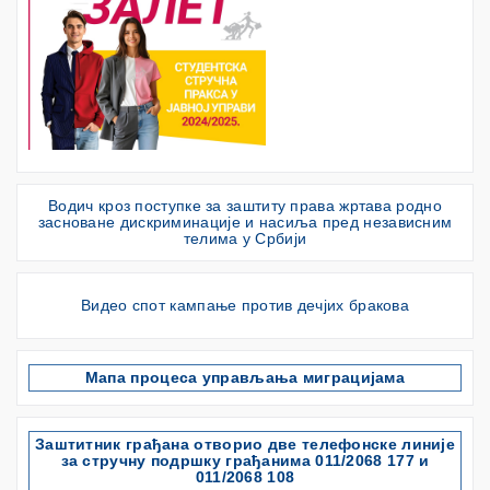
Водич кроз поступке за заштиту права жртава родно
засноване дискриминације и насиља пред независним
телима у Србији
Видео спот кампање против дечјих бракова
Мапа процеса управљања миграцијама
Заштитник грађана отворио две телефонске линије
за стручну подршку грађанима 011/2068 177 и
011/2068 108