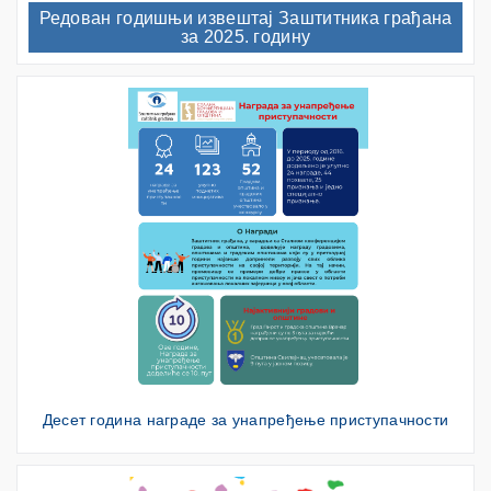
Редован годишњи извештај Заштитника грађана
за 2025. годину
Десет година награде за унапређење приступачности