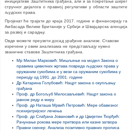
иницијативе Заштитника грађана, али и за покретање ширег
стручног дијалога о правној регулативи у области заштите
људских права.
Пројекат ће трајати до краја 2017. године и финансирају га
Амбасада Велике Британије у Србији и Швајцарска агенција
за развој и сарадњу.
Овде можете преузети досад урађене анализе. Ставови
изречени у овим анализама не представљају нужно
званичне ставове Заштитника грађана.
Мр Милан Марковић: Мишљење на модел Закона о
правима цивилних жртава повреда људских права у
оружаним сукобима и у вези са оружаним сукобима у
периоду од 1991. до 2001. године
Др Катарина Голубовић: Нацрт закона о окупљању
грађана
Проф. др Богољуб Милосављевић: Нацрт закона о
јавном реду и миру
Проф. др Наташа Мрвић Петровић: Мере обавезног
психијатријског лечења
Проф. др Слађана Јовановић и др Цвијетин Ђорђић:
Рачунање рокова мере притвора или казне затвора
Правни скенер: Анализа позитивно правних прописа