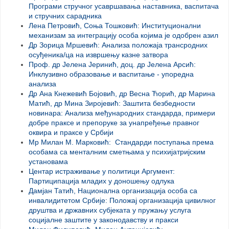
Програми стручног усавршавања наставника, васпитача
и стручних сарадника
Лена Петровић, Соња Тошковић: Институционални
механизам за интеграцију особа којима је одобрен азил
Др Зорица Мршевић: Анализа положаја трансродних
осуђеника/ца на извршењу казне затвора
Проф. др Јелена Јеринић, доц. др Јелена Арсић:
Инклузивно образовање и васпитање - упоредна
анализа
Др Ана Кнежевић Бојовић, др Весна Ћорић, др Марина
Матић, др Мина Зиројевић: Заштита безбедности
новинара: Анализа међународних стандарда, примери
добре праксе и препоруке за унапређење правног
оквира и праксе у Србији
Мр Милан М
. Марковић: Стандарди поступања према
особама са менталним сметњама у психијатријским
установама
Центар истраживање у политици Аргумент:
Партиципација младих у доношењу одлука
Дамјан Татић, Национална организација особа са
инвалидитетом Србије: Положај организација цивилног
друштва и државних субјеката у пружању услуга
социјалне заштите у законодавству и пракси