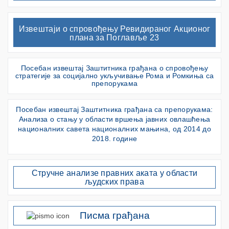
Извештаји о спровођењу Ревидираног Акционог
плана за Поглавље 23
Посебан извештај Заштитника грађана о спровођењу
стратегије за социјално укључивање Рома и Ромкиња са
препорукама
Посебан извештај Заштитника грађана са препорукама:
Анализа о стању у области вршења јавних овлашћења
националних савета националних мањина, од 2014 до
2018. године
Стручне анализе правних аката у области
људских права
Писма грађана