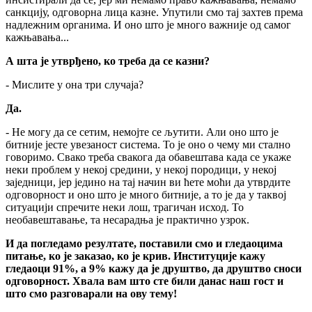
санкцију, одговорна лица казне. Упутили смо тај захтев према
надлежним органима. И оно што је много важније од самог
кажњавања...
А шта је утврђено, ко треба да се казни?
- Мислите у она три случаја?
Да.
- Не могу да се сетим, немојте се љутити. Али оно што је
битније јесте увезаност система. То је оно о чему ми стално
говоримо. Свако треба свакога да обавештава када се укаже
неки проблем у некој средини, у некој породици, у некој
заједници, јер једино на тај начин ви ћете моћи да утврдите
одговорност и оно што је много битније, а то је да у таквој
ситуацији спречите неки лош, трагичан исход. То
необавештавање, та несарадња је практично узрок.
И да погледамо резултате, поставили смо и гледаоцима
питање, ко је заказао, ко је крив. Институције кажу
гледаоци 91%, а 9% кажу да је друштво, да друштво сноси
одговорност. Хвала вам што сте били данас наш гост и
што смо разговарали на ову тему!