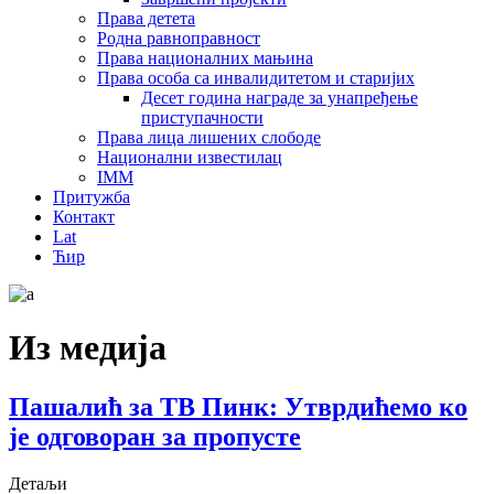
Права детета
Родна равноправност
Права националних мањина
Права особа са инвалидитетом и старијих
Десет година награде за унапређење
приступачности
Права лица лишених слободе
Национални известилац
IMM
Притужба
Контакт
Lat
Ћир
Из медија
Пашалић за ТВ Пинк: Утврдићемо ко
је одговоран за пропусте
Детаљи