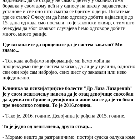
надлежних да се старају не само о детету у околностима
боравка у свом дому већ и у односу на школу, здравствене
установе и све оно што сматра се бригом о деци. Питате ме
где се стало? Очекујем да ћемо одговор добити најкасније до
15. дана од када смо послали, то је законски оквир, с тим што
очекујем да због оваквог случајева ћемо одговоре добити
много, много раније.
Где ви можете да процените да је систем заказао? Ми
знамо...
- Тек када добијамо информације ми ћемо моћи да
процењујемо где је систем заказао, да ли је у целини, односно
сви ови које сам набројао, свих шест су заказали или неко
појединачно.
Клиника за психијатријске болести "Др Лаза Лазаревић"
је у свом вештачењу навела да је отац девојчице способан
да адекватно брине о девојчици и чини ми се да је то било
пре неколико година. То је 2016.година.
- Тако је, 2016. године. Девојчица је рођена 2015. године.
То је једно од вештачења, друга ствар...
- Морамо нешто да разграничимо, постоји судска одлука коме