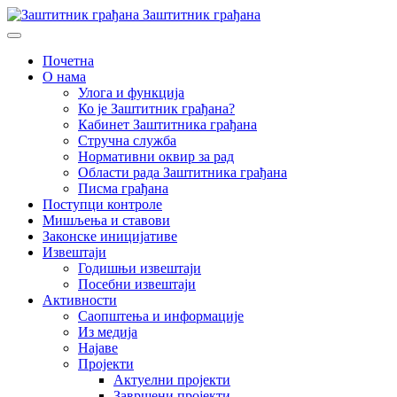
Заштитник грађана
Почетна
О нама
Улога и функција
Ко је Заштитник грађана?
Кабинет Заштитника грађана
Стручна служба
Нормативни оквир за рад
Области рада Заштитника грађана
Писма грађана
Поступци контроле
Мишљења и ставови
Законске иницијативе
Извештаји
Годишњи извештаји
Посебни извештаји
Активности
Саопштења и информације
Из медија
Најаве
Пројекти
Актуелни пројекти
Завршени пројекти