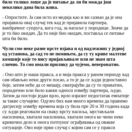
било толико лоше да је питање да ли би можда још
неколико дана била жива.
- Опростите. Ја сам исто из медија као и ви сазнао да је она
пријавила овај случај тек кад је пријавила партнера,
ванбрачног супруга, кога год, за насиље у породици. Значи да
је то био окидач. Да то није био окидач, поставља се питање
шта би било.
Чули смо неке разне врсте изјава и од надлежних у једној
од установа, да сад то не помињем, да су ту криве малтене
комшије које то нису пријављивале или не знам шта
слично. То смо имали прилику да чујемо, невероватно.
- Оно што је наша пракса, а и моја пракса у раном периоду кад
сам обављао неки други посао, а то је да се људи једноставно
боје, затим неће да се мешају, сматрајући да су то приватни,
породични или било какви односи између партнера, људи.
Затим да постоји један врло, врло изразит недостатак емпатије
за такве случајеве. Одузео бих вам много времена да правимо
дигресију између времена која су била пре 20 и 30 година када
су људи реаговали на сваку врсту насиља, заустављали
насилника, хватали насилника, хватали онога ко чини неко
кривично дело и онога потпуног ограђивања од овакве
ситуације. Ово није први случај с којим сам се у пракси