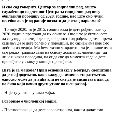
И ево сад говорите Центар за социјални рад, зашто
службеници надлежног Центра за социјални рад нису
обилазили породицу од 2020. године, као што смо чули,
посебно ако је од раније познато да је отац наркоман?
- То није 2020, то је 2015. година када је дете рођено, али су
2020. године престали да их обилазе. Оно што је битно јесте
да се утврди свачији део одговорности од рођења детета према
сазнању да је дете рођено у породици, по сазнањима које смо
добили из медија. Ми ћемо тачно утврдити шта је, а више пута
сам рекао - радимо само на основу доказаних чињеница - да
ли је и каква породица, па онда све до момента када је дете
пронађено у стању у коме је пронађено.
Шта је са мајком? Први основни суд у Београду саопштава
да је њој додељено, како кажу, делимично старатељство,
односно може да је виђа али не сме да је васпитава или да
на било који начин други утиче на њен развој.
- Није ту у питању само мајка.
Говоримо о биолошкој мајци.
- Претпоставка је да дете вероватно има, кажем данас смо