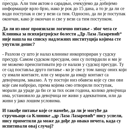
пресуда. Али тим актом о сарадњи, очекујемо да добијемо
информације врло брзо, иако је рок до 15 дана, а то је да ли се
води поступак и све у вези са тим. Односно, да ли је поступак
окончан, како је окончан и све у вези са тим поступком.
Да ли из овог произилази логично питање - због чега се
Клиника за психијатријске болести „Др Лаза Лазаревић“
није нашла на списку надлежних институција којима сте
упутили допис?
- Разлози су што је налаз клинике инкорпориран у судску
пресуду. Самом судском пресудом, они су потврдили и ми је
не можемо преиспитивати јер се налази у судској пресуди. Ту
се сад поставља друго питање - ко је све у том ланцу оних који
су имали контакте, или су морали да имају контакт са
девојчицом, заказао. А ту постоји низ обавеза које су сви ови
које сам набројао, према којима смо отворили поступак,
морали да ураде да би се за тих осам година, колико девојчица
има, установило да девојчица не живи у адекватним, или да
живи у јако лошим условима.
И такође питање које се намеће, да ли је могуће да
стручњаци са Клинике „др Лаза Лазаревић“ нису успели,
нису приметили да може да дође до овако нечега, када су
испитивали овај случај?