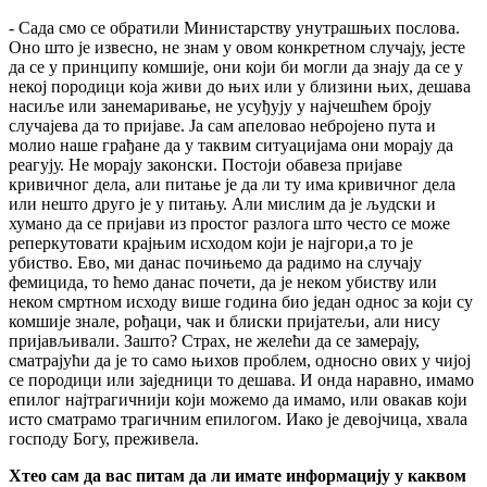
- Сада смо се обратили Министарству унутрашњих послова.
Оно што је извесно, не знам у овом конкретном случају, јесте
да се у принципу комшије, они који би могли да знају да се у
некој породици која живи до њих или у близини њих, дешава
насиље или занемаривање, не усуђују у најчешћем броју
случајева да то пријаве. Ја сам апеловао небројено пута и
молио наше грађане да у таквим ситуацијама они морају да
реагују. Не морају законски. Постоји обавеза пријаве
кривичног дела, али питање је да ли ту има кривичног дела
или нешто друго је у питању. Али мислим да је људски и
хумано да се пријави из простог разлога што често се може
реперкутовати крајњим исходом који је најгори,а то је
убиство. Ево, ми данас почињемо да радимо на случају
фемицида, то ћемо данас почети, да је неком убиству или
неком смртном исходу више година био један однос за који су
комшије знале, рођаци, чак и блиски пријатељи, али нису
пријављивали. Зашто? Страх, не желећи да се замерају,
сматрајући да је то само њихов проблем, односно ових у чијој
се породици или заједници то дешава. И онда наравно, имамо
епилог најтрагичнији који можемо да имамо, или овакав који
исто сматрамо трагичним епилогом. Иако је девојчица, хвала
господу Богу, преживела.
Хтео сам да вас питам да ли имате информацију у каквом