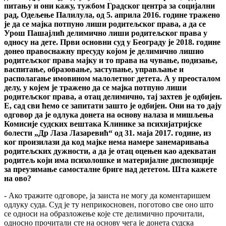
питању и они кажу, тужбом Градског центра за социјални
рад, Одељење Палилула, од 5. априла 2016. године тражено
је да се мајка потпуно лиши родитељског права, а да се
Урош Пашајлић делимично лиши родитељског права у
односу на дете. Први основни суд у Београду је 2018. године
донео правоснажну пресуду којом је делимично лишио
родитељског права мајку и то права на чување, подизање,
васпитање, образовање, заступање, управљање и
располагање имовином малолетног детета. А у преосталом
делу, у којем је тражено да се мајка потпуно лиши
родитељског права, а отац делимично, тај захтев је одбијен.
Е, сад сви ћемо се запитати зашто је одбијен. Они на то дају
одговор да је одлука донета на основу налаза и мишљења
Комисије судских вештака Клинике за психијатријске
болести „Др Лаза Лазаревић“ од 31. маја 2017. године, из
ког произилази да код мајке нема намере занемаривања
родитељских дужности, а да је отац оцењен као адекватан
родитељ који има психолошке и материјалне диспозиције
за преузимање самосталне бриге над дететом. Шта кажете
на ово?
- Ако тражите одговоре, ја заиста не могу да коментаришем
одлуку суда. Суд је ту неприкосновен, поготово све оно што
се односи на образложење које сте делимично прочитали,
односно прочитали сте на основу чега је донета судска