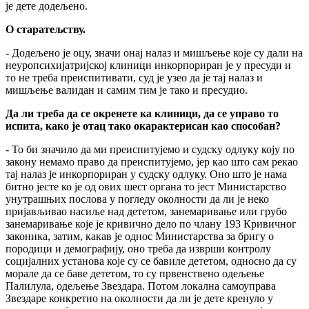
је дете додељено.
О старатељству.
- Додељено је оцу, значи онај налаз и мишљење које су дали на
неуропсихијатријској клиници инкорпориран је у пресуди и
то не треба преиспитивати, суд је узео да је тај налаз и
мишљење валидан и самим тим је тако и пресудио.
Да ли треба да се окренете ка клиници, да се управо то
испита, како је отац тако окарактерисан као способан?
- То би значило да ми преиспитујемо и судску одлуку коју по
закону немамо право да преиспитујемо, јер као што сам рекао
тај налаз је инкорпориран у судску одлуку. Оно што је нама
битно јесте ко је од ових шест органа то јест Министарство
унутрашњих послова у погледу околности да ли је неко
пријављивао насиље над дететом, занемаривање или грубо
занемаривање које је кривично дело по члану 193 Кривичног
законика, затим, какав је однос Министарства за бригу о
породици и демографију, оно треба да изврши контролу
социјалних установа које су се бавиле дететом, односно да су
морале да се баве дететом, то су првенствено одељење
Палилула, одељење Звездара. Потом локална самоуправа
Звездаре конкретно на околности да ли је дете кренуло у