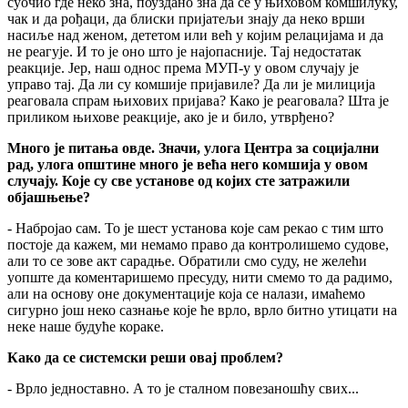
суочио где неко зна, поуздано зна да се у њиховом комшилуку,
чак и да рођаци, да блиски пријатељи знају да неко врши
насиље над женом, дететом или већ у којим релацијама и да
не реагује. И то је оно што је најопасније. Тај недостатак
реакције. Јер, наш однос према МУП-у у овом случају је
управо тај. Да ли су комшије пријавиле? Да ли је милиција
реаговала спрам њихових пријава? Како је реаговала? Шта је
приликом њихове реакције, ако је и било, утврђено?
Много је питања овде. Значи, улога Центра за социјални
рад, улога општине много је већа него комшија у овом
случају. Које су све установе од којих сте затражили
објашњење?
- Набројао сам. То је шест установа које сам рекао с тим што
постоје да кажем, ми немамо право да контролишемо судове,
али то се зове акт сарадње. Обратили смо суду, не желећи
уопште да коментаришемо пресуду, нити смемо то да радимо,
али на основу оне документације која се налази, имаћемо
сигурно још неко сазнање које ће врло, врло битно утицати на
неке наше будуће кораке.
Како да се системски реши овај проблем?
- Врло једноставно. А то је сталном повезаношћу свих...