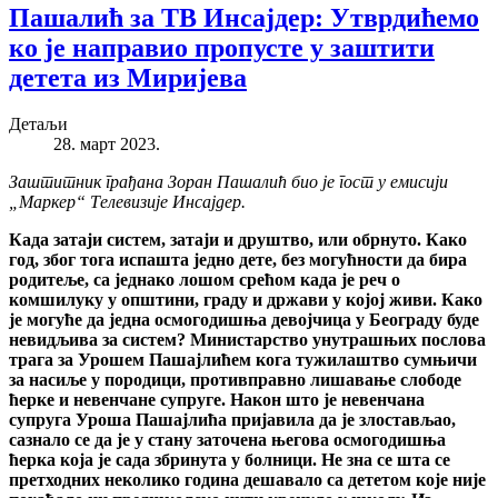
Пашалић за ТВ Инсајдер: Утврдићемо
ко је направио пропусте у заштити
детета из Миријева
Детаљи
28. март 2023.
Заштитник грађана Зоран Пашалић био је гост у емисији
„Маркер“ Телевизије Инсајдер.
Када затаји систем, затаји и друштво, или обрнуто. Како
год, због тога испашта једно дете, без могућности да бира
родитеље, са једнако лошом срећом када је реч о
комшилуку у општини, граду и држави у којој живи. Како
је могуће да једна осмогодишња девојчица у Београду буде
невидљива за систем? Министарство унутрашњих послова
трага за Урошем Пашајлићем кога тужилаштво сумњичи
за насиље у породици, противправно лишавање слободе
ћерке и невенчане супруге. Након што је невенчана
супруга Уроша Пашајлића пријавила да је злостављао,
сазнало се да је у стану заточена његова осмогодишња
ћерка која је сада збринута у болници. Не зна се шта се
претходних неколико година дешавало са дететом које није