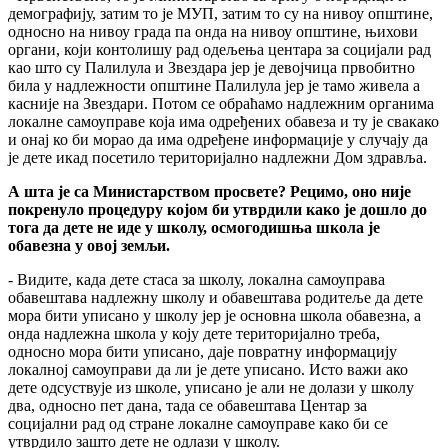
демографију, затим то је МУП, затим то су на нивоу општине,
односно на нивоу града па онда на нивоу општине, њихови
органи, који контолишу рад одељења центара за социјали рад
као што су Палилула и Звездара јер је девојчица првобитно
била у надлежности општине Палилула јер је тамо живела а
касније на Звездари. Потом се обраћамо надлежним органима
локалне самоуправе која има одређених обавеза и ту је свакако
и онај ко би морао да има одређене информације у случају да
је дете икад посетило територијално надлежни Дом здравља.
А шта је са Министарством просвете? Рецимо, оно није
покренуло процедуру којом би утврдили како је дошло до
тога да дете не иде у школу, осмогодишња школа је
обавезна у овој земљи.
- Видите, када дете стаса за школу, локална самоуправа
обавештава надлежну школу и обавештава родитеље да дете
мора бити уписано у школу јер је основна школа обавезна, а
онда надлежна школа у коју дете територијално треба,
односно мора бити уписано, даје повратну информацију
локалној самоуправи да ли је дете уписано. Исто важи ако
дете одсуствује из школе, уписано је али не долази у школу
два, односно пет дана, тада се обавештава Центар за
социјални рад од стране локалне самоуправе како би се
утврдило зашто дете не одлази у школу.