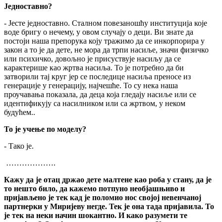
Једноставно?
- Јесте једноставно. Сталном повезаношћу институција које
воде бригу о нечему, у овом случају о деци. Ви знате да
постоји наша препорука коју тражимо да се инкорпорира у
закон а то је да дете, не мора да трпи насиље, значи физичко
или психичко, довољно је присуствује насиљу да се
карактерише као жртва насиља. То је потребно да би
затворили тај круг јер се последице насиља преносе из
генерације у генерацију, најчешће. То су нека наша
проучавања показала, да деца која гледају насиље или се
идентификују са насилником или са жртвом, у неком
будућем..
То је учење по моделу?
- Тако је.
……………….
Кажу да је отац држао дете малтене као роба у стану, да је
то нешто било, да кажемо потпуно необјашњиво и
пријављено је тек кад је поломио нос својој невенчаној
партнерки у Миријеву негде. Тек је она тада пријавила. То
је тек на неки начин шокантно. И како разумети те