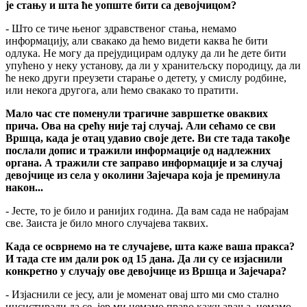
је стању и шта ће уопште бити са девојчицом?
- Што се тиче њеног здравственог стања, немамо
информацију, али свакако да ћемо видети каква ће бити
одлука. Не могу да прејудицирам одлуку да ли ће дете бити
упућено у неку установу, да ли у хранитељску породицу, да ли
ће неко други преузети старање о детету, у смислу родбине,
или некога другога, али ћемо свакако то пратити.
Мало час сте поменули трагичне завршетке оваквих
прича. Ова на срећу није тај случај. Али сећамо се сви
Вршца, када је отац удавио своје дете. Ви сте тада такође
послали допис и тражили информације од надлежних
органа. А тражили сте заправо информације и за случај
девојчице из села у околини Зајечара која је преминула
након...
- Јесте, то је било и ранијих година. Да вам сада не набрајам
све. Заиста је било много случајева таквих.
Када се осврнемо на те случајеве, шта каже ваша пракса?
И тада сте им дали рок од 15 дана. Да ли су се изјаснили
конкретно у случају ове девојчице из Вршца и Зајечара?
- Изјаснили се јесу, али је моменат овај што ми смо стално
инсистирали да се, јер ми немамо право кажњавања, немамо