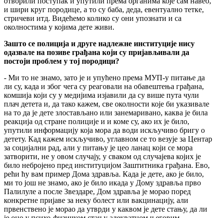
отворили поступак и упутили према органима које сам навео,
и шири круг породице, а то су баба, деда, евентуално тетке,
стричеви итд. Видећемо колико су они упознати и са
околностима у којима дете живи.
Зашто се полиција и друге надлежне институције нису
одазвале на позиве грађана који су пријављивали да
постоји проблем у тој породици?
- Ми то не знамо, зато је и упућено према МУП-у питање да
ли су, када и због чега су реаговали на обавештења грађана,
комшија који су у медијима изјавили да су више пута чули
плач детета и, да тако кажем, све околности које би указивале
на то да је дете злостављано или занемаривано, каква је била
реакција од стране полиције и и коме су, ако их је било,
упутили информацију која мора да води искључиво бригу о
детету. Кад кажем искључиво, углавном се то везује за Центар
за социјални рад, али у питању је цео ланац који се мора
затворити, не у овом случају, у сваком од случајева којих је
било небројено пред институцијом Заштитника грађана. Ево,
рећи ћу вам пример Дома здравља. Када је дете, ако је било,
ми то још не знамо, ако је било икада у Дому здравља прво
Палилуле а после Звездаре, Дом здравља је морао поред
конкретне пријаве за неку болест или вакцинацију, али
првенствено је морао да утврди у каквом је дете стању, да ли
је оно у психо-физичком стању адекватном његовим