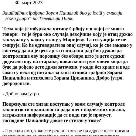
30. март 2023.
Заштитник грађана Зоран Пашалић био је гост у емисији
„Ново јутро“ на Телевизији Пинк.
Тема која је узбуркала читаву Србију и о којој се много
говори - то је бура око случаја девојчице коју је отац држао
закључану у кади у стану у Миријеву. Та ситуација се не
смирује. Ко ће одговарати за овај случај, ко је све заказао у
систему, да ли је центар за социјални рад био дужан да
контролише ову породицу без обзира што је дете судски
додељено оцу на старање, какав монструм човек мора да
буде да рођено дете држи заточено, у кади без хране и воде
само су нека од питања за заштитника грађана Зорана
Пашалића и психолога Зорана Црњанина. Добро јутро,
добродошли.
- Добро вам јутро.
Покренули сте хитан поступак у овом случају контроле
законитости правилности рада шест надлежних органа,
затражили информације да се види где је пропуст,
господине Пашалићу докле се стигло у томе?
- Послали смо, како сте рекли, захтеве на адресе шест органа