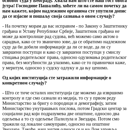
основог суда у Београду. Хвала вам што сте наш гост овога
јутра! Господине Пашалићу, хоћете ли на самом почетку да
нам кажете, којим надлежним органима сте упутили допис
да се изјасне и пошаљу своја сазнања о овом случају?
- На почетку морам да вас исправим - по Закону о Заштитнику
грађана и Уставу Републике Србије, Заштитник грађана не
може да контролише рад судова, већ можемо само актом о
сарадњи, како се то званично зове, да се обратимо надлежном
суду да би добили информације да ли се воде, да ли су
завршени поступци и како су завршени поступци у смислу
стицања родитељског права, односно одузимања родитељског
права, без могућности да улазимо, како се то правнички каже,
у меритум, односно у судску одлуку и да њу ценимо.
Од којих институција сте затражили информације о
конкретном случају?
- Што се тиче осталих институција где можемо да извршимо
контролу и где смо сазнали из медија, то су у првом реду
Министарство за бригу о породици и демографију, затим
Министарство унутрашњих послова, потом Градски центар за
социјални рад који подразумева две општине, односно два
одељења а то су одељење Палилула и Звездара. Потом смо
тражили од локалне самоуправе, односно на општине
Звездара. Такође, наш захтев односи се и на Дом здравља