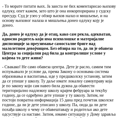
- То морате питати њих. Ја заиста не бих коментарисао њихову
одлуку, опет кажем, зато што је она инкорпорирана у судску
пресуду. Суд је узео у обзир њихов налаз и мишљење, и на
основу њиховог налаза и мишљења донео одлуку коју је
донео.
Да, донео је одлуку да је отац, како сам рекла, адекватан,
односно родитељ који има психолошке и материјалне
диспозиције за преузимање самосталне бриге над
малолетном девојчицом. Без обзира на то, да ли је обавеза
Центра за социјални рад била да контролише услове у
којима то дете живи?
- Свакако! Не само обавеза центра. Дете је расло, самим тим
испуњавало је услове да, према Закону о основама система
образовања и васпитања, иде у предшколску установу, затим
да се упише у школу. Ту даље имате локалну самоуправу која
је по закону који сам навео била дужна да обавести
територијално надлежну школу крајем фебруара за текућу
годину, да се одређено дете упише у ту школу. Затим, не
постоји повратна информација 15 дана пред почетак школске
године, да ли је дете уписано у школу. Па, онда да ли дете
похађа школу о чему се обавештавају и родитељи ако дете
одсуствује са наставе. Затим, имамо ситуацију у Дому здравља