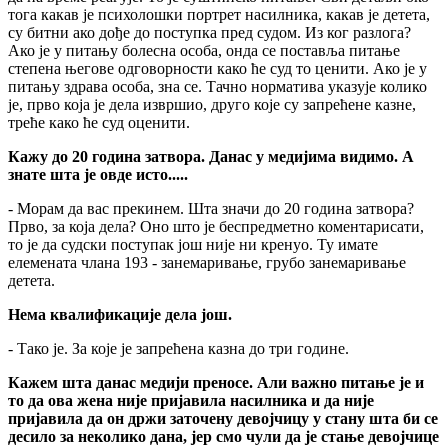
тога какав је психолошки портрет насилника, какав је детета,
су битни ако дође до поступка пред судом. Из ког разлога?
Ако је у питању болесна особа, онда се поставља питање
степена његове одговорности како ће суд то ценити. Ако је у
питању здрава особа, зна се. Тачно норматива указује колико
је, прво која је дела извршио, друго које су запрећене казне,
треће како ће суд оценити.
Кажу до 20 година затвора. Данас у медијима видимо. А
знате шта је овде исто.....
- Морам да вас прекинем. Шта значи до 20 година затвора?
Прво, за која дела? Оно што је беспредметно коментарисати,
то је да судски поступак још није ни кренуо. Ту имате
елемената члана 193 - занемаривање, грубо занемаривање
детета.
Нема квалификације дела још.
- Тако је. За које је запрећена казна до три године.
Кажем шта данас медији преносе. Али важно питање је и
то да ова жена није пријавила насилника и да није
пријавила да он држи заточену девојчицу у стану шта би се
десило за неколико дана, јер смо чули да је стање девојчице