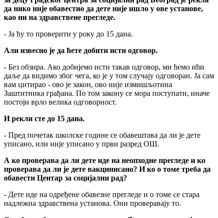
да нико није обавестио да дете није ишло у ове установе,
као ни на здравствене прегледе.
- Ја ћу то проверити у року до 15 дана.
Али извесно је да ћете добити исти одговор.
- Без обзира. Ако добијемо исти такав одговор, ми ћемо ићи
даље да видимо због чега, ко је у том случају одговоран. Ја сам
вам цитирао - ово је закон, ово није измишљотина
Заштитника грађана. По том закону се мора поступати, иначе
постоји врло велика одговорност.
И рекли сте до 15 дана.
- Пред почетак школске године се обавештава да ли је дете
уписано, или није уписано у први разред ОШ.
А ко проверава да ли дете иде на неопходне прегледе и ко
проверава да ли је дете вакцинисано? И ко о томе треба да
обавести Центар за социјални рад?
- Дете иде на одређене обавезне прегледе и о томе се стара
надлежна здравствена установа. Они проверавају то.