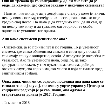
Они би требало да то контролишу. Да ли мислите да је
овде, да кажемо, цео систем заказао у неколико сегмената?
- Пазите, чињеница је да је девојчица у стању у коме је. Значи,
неко у овом систему, између ових шест органа свакако није
урадио свој посао. На нама је да утврдимо који, да ли сви, да
ли неко у том низу и да тражимо одговорност те особе,
односно те установе, тог органа.
Али како системски решити све ово?
- Системски, ја то причам пет и по година. То је увезаност
система, где свако обавештава свакога о свом делу посла. И
сви имају слику о конкретној особи. Апсолутно је потребна та
увезаност. Ако те увезаности нема, онда ће, да тако
фигуративно кажем, у тим пукотинама система доћи до
оваквих случајева којих има јако много и који се налазе пред
заштитником грађана.
Ових дана, чини ми се, односно последња два дана како се
сазнало за овај случај, све очи су упрте управо у Центар за
социјални рад који је рекао, значи, ова одлука о
старатељству донета је 2017. Године.
- Ја мислим 2018.