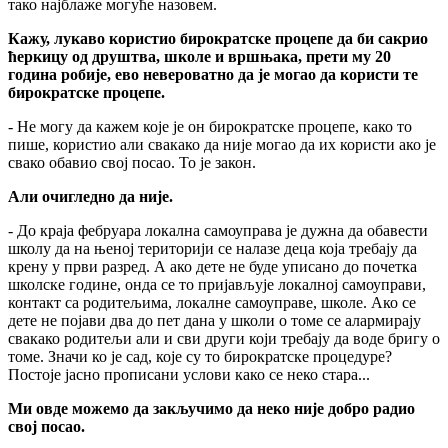
тако најблаже могуће назовем.
Кажу, лукаво користио бирократске процепе да би сакрио
ћеркицу од друштва, школе и вршњака, прети му 20
година робије, ево невероватно да је могао да користи те
бирократске процепе.
- Не могу да кажем које је он бирократске процепе, како то
пише, користио али свакако да није могао да их користи ако је
свако обавио свој посао. То је закон.
Али очигледно да није.
- До краја фебруара локална самоуправа је дужна да обавести
школу да на њеној територији се налазе деца која требају да
крену у први разред. А ако дете не буде уписано до почетка
школске године, онда се то пријављује локалној самоуправи,
контакт са родитељима, локалне самоуправе, школе. Ако се
дете не појави два до пет дана у школи о томе се алармирају
свакако родитељи али и сви други који требају да воде бригу о
томе. Значи ко је сад, које су то бирократске процедуре?
Постоје јасно прописани услови како се неко стара...
Ми овде можемо да закључимо да неко није добро радио
свој посао.