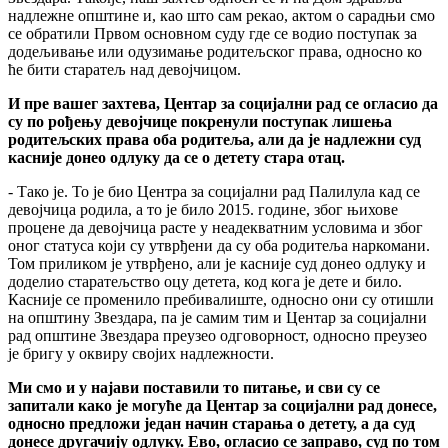
надлежне општине и, као што сам рекао, актом о сарадњи смо
се обратили Првом основном суду где се водио поступак за
додељивање или одузимање родитељског права, односно ко
ће бити старатељ над девојчицом.
И пре вашег захтева, Центар за социјални рад се огласио да
су по рођењу девојчице покренули поступак лишења
родитељских права оба родитеља, али да је надлежни суд
касније донео одлуку да се о детету стара отац.
- Тако је. То је био Центра за социјални рад Палилула кад се
девојчица родила, а то је било 2015. године, због њихове
процене да девојчица расте у неадекватним условима и због
оног статуса који су утврђени да су оба родитеља наркомани.
Том приликом је утврђено, али је касније суд донео одлуку и
доделио старатељство оцу детета, код кога је дете и било.
Касније се променило пребивалиште, односно они су отишли
на општину Звездара, па је самим тим и Центар за социјални
рад општине Звездара преузео одговорност, односно преузео
је бригу у оквиру својих надлежности.
Ми смо и у најави поставили то питање, и сви су се
запитали како је могуће да Центар за социјални рад донесе,
односно предложи један начин старања о детету, а да суд
донесе другачију одлуку. Ево, огласио се заправо, суд по том