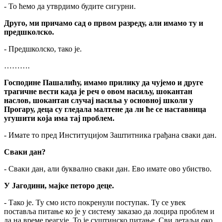
- То ћемо да утврдимо будите сигурни.
Друго, ми причамо сад о првом разреду, али имамо ту и
предшколско.
- Предшколско, тако је.
……….
Господине Пашалићу, имамо прилику да чујемо и друге
трагичне вести када је реч о овом насиљу, шокантан
наслов, шокантан случај насиља у основној школи у
Прогару, деца су гледала малтене да ли ће се наставница
угушити која има тај проблем.
- Имате то пред Институцијом Заштитника грађана сваки дан.
Сваки дан?
- Сваки дан, али буквално сваки дан. Ево имате ово убиство.
У Јагодини, мајке петоро деце.
- Тако је. Ту смо исто покренули поступак. Ту се увек
поставља питање ко је у систему заказао да лоцира проблем и
да на време реагује. То је суштинско питање. Сви детаљи око