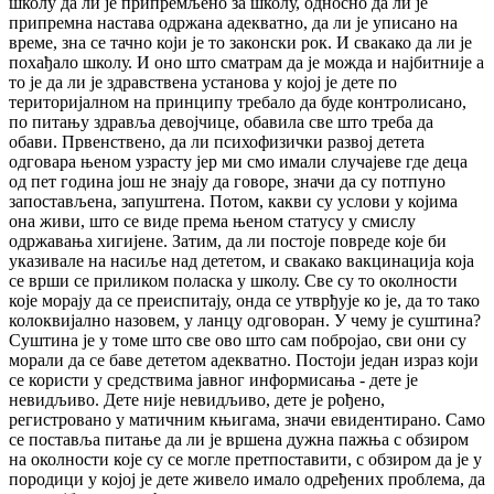
школу да ли је припремљено за школу, односно да ли је
припремна настава одржана адекватно, да ли је уписано на
време, зна се тачно који је то законски рок. И свакако да ли је
похађало школу. И оно што сматрам да је можда и најбитније а
то је да ли је здравствена установа у којој је дете по
територијалном на принципу требало да буде контролисано,
по питању здравља девојчице, обавила све што треба да
обави. Првенствено, да ли психофизички развој детета
одговара њеном узрасту јер ми смо имали случајеве где деца
од пет година још не знају да говоре, значи да су потпуно
запостављена, запуштена. Потом, какви су услови у којима
она живи, што се виде према њеном статусу у смислу
одржавања хигијене. Затим, да ли постоје повреде које би
указивале на насиље над дететом, и свакако вакцинација која
се врши се приликом поласка у школу. Све су то околности
које морају да се преиспитају, онда се утврђује ко је, да то тако
колоквијално назовем, у ланцу одговоран. У чему је суштина?
Суштина је у томе што све ово што сам побројао, сви они су
морали да се баве дететом адекватно. Постоји један израз који
се користи у средствима јавног информисања - дете је
невидљиво. Дете није невидљиво, дете је рођено,
регистровано у матичним књигама, значи евидентирано. Само
се поставља питање да ли је вршена дужна пажња с обзиром
на околности које су се могле претпоставити, с обзиром да је у
породици у којој је дете живело имало одређених проблема, да