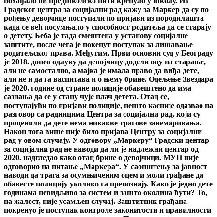
похађало ни предшколско нити кренуло у школу. Из
Градског центра за социјални рад кажу за Маркер да су по
рођењу девојчице поступали по пријави из породилишта
када се већ посумњало у способност родитеља да се старају
о детету. Беба је тада смештена у установу социјалне
заштите, после чега је покенут поступак за лишавање
родитељског права. Међутим, Први основни суд у Београду
је 2018. донео одлуку да девојчицу додели оцу на старање,
али не самостално, а мајка је имала право да виђа дете,
али не и да га васпитава и о њему брине. Одељење Звездара
је 2020. године од стране полиције обавештено да има
сазнања да се у стану чује плач детета. Отац се,
поступајући по пријави полиције, нешто касније одазвао на
разговор са радницима Центра за социјални рад, који су
проценили да дете нема никакве трагове занемаривања.
Након тога више није било пријава Центру за социјални
рад у овом случају. У одговору „Маркеру“ Градски центар
за социјални рад не наводи да ли је надлежни центар од
2020. надгледао како отац брине о девојчици. МУП није
одговорио на питање „Маркера“. У саопштењу за јавност
наводи да трага за осумњиченим оцем и моли грађане да
обавесте полицију уколико га препознају. Како је једно дете
годинама невидљиво за систем и зашто околина ћути? То,
на жалост, није усамљен случај. Заштитник грађана
покренуо је поступак контроле законитости и правилности