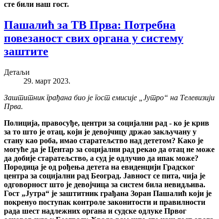
сте били наш гост.
Пашалић за ТВ Прва: Потребна
повезаност свих органа у систему
заштите
Детаљи
29. март 2023.
Заштитник грађана био је гост емисије „Јутро“ на Телевизији
Прва.
Полиција, правосуђе, центри за социјални рад - ко је крив
за то што је отац, који је девојчицу држао закључану у
стану као роба, имао старатељство над дететом? Како је
могуће да је Центар за социјални рад рекао да отац не може
да добије старатељство, а суд је одлучио да ипак може?
Породица је од рођења детета на евиденцији Градског
центра за социјални рад Београд. Јавност се пита, чија је
одговорност што је девојчица за систем била невидљива.
Гост „Јутра“ је заштитник грађана Зоран Пашалић који је
покренуо поступак контроле законитости и правилности
рада шест надлежних органа и судске одлуке Првог