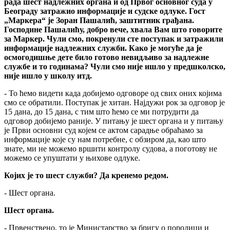
рада шест надлежних органа и од Првог основног суда у
Београду затражио информације и судске одлуке. Гост
„Маркера“ је Зоран Пашалић, заштитник грађана.
Господине Пашалићу, добро вече, хвала Вам што говорите
за Маркер. Чули смо, покренули сте поступак и затражили
информације надлежних служби. Како је могуће да је
осмогодишње дете било готово невидљиво за надлежне
службе и то годинама? Чули смо није ишло у предшколско,
није ишло у школу итд.
- То ћемо видети када добијемо одговоре од свих оних којима
смо се обратили. Поступак је хитан. Најдужи рок за одговор је
15 дана, до 15 дана, с тим што ћемо се ми потрудити да
одговор добијемо раније. У питању је шест органа и у питању
је Први основни суд којем се актом сарадње обраћамо за
информације које су нам потребне, с обзиром да, као што
знате, ми не можемо вршити контролу судова, а поготову не
можемо се упуштати у њихове одлуке.
Којих је то шест служби? Да кренемо редом.
- Шест органа.
Шест органа.
- Првенствено, то је Министарство за бригу о породици и