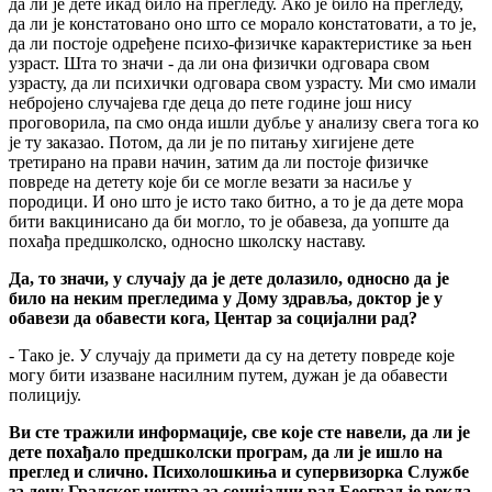
да ли је дете икад било на прегледу. Ако је било на прегледу,
да ли је констатовано оно што се морало констатовати, а то је,
да ли постоје одређене психо-физичке карактеристике за њен
узраст. Шта то значи - да ли она физички одговара свом
узрасту, да ли психички одговара свом узрасту. Ми смо имали
небројено случајева где деца до пете године још нису
проговорила, па смо онда ишли дубље у анализу свега тога ко
је ту заказао. Потом, да ли је по питању хигијене дете
третирано на прави начин, затим да ли постоје физичке
повреде на детету које би се могле везати за насиље у
породици. И оно што је исто тако битно, а то је да дете мора
бити вакцинисано да би могло, то је обавеза, да уопште да
похађа предшколско, односно школску наставу.
Да, то значи, у случају да је дете долазило, односно да је
било на неким прегледима у Дому здравља, доктор је у
обавези да обавести кога, Центар за социјални рад?
- Тако је. У случају да примети да су на детету повреде које
могу бити изазване насилним путем, дужан је да обавести
полицију.
Ви сте тражили информације, све које сте навели, да ли је
дете похађало предшколски програм, да ли је ишло на
преглед и слично. Психолошкиња и супервизорка Службе
за децу Градског центра за социјални рад Београд је рекла