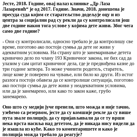
Јесте, 2018. Године, овај налаз клинике „Др Лаза
Лазаревић“ је од 2017. Године. Значи, 2018. донешена је
пресуда суда којом се старатељство додељује оцу и из
центра за социјални рад су рекли да су контролисали још
две године након тога услове у којима дете живи. Због чега
само две године?
- Они су контролисали, односно требало је да контролишу све
време, поготово ако постоји сумња да дете не живи у
адекватним условима. На страну што је занемаривање детета
кривично дело по члану 193 Кривичног закона, не бих сад да
улазим у сам цитат кривичног дела, где је предвиђена казне до
три године затвора. То може учинити родитељ, старатељ,
лице коме је поверено на чување, или било ко други. Из истог
разлога постоји обавеза да се контролише ситуација, поготово
ако постоји сумња да дете живи у неадекватним условима,
или да је занемарено, или како то закон каже, грубо
занемарeno.
Oно што су медији јуче пренели, што можда и није тачно,
узећемо са резервом, јесте да су комшије рекле да су више
пута звале полицију, да су пријављивали да се ту врши
нека врста насиља над дететом, да је никада нису видели да
је изашла из куће. Како то коментаришете и како је
полиција можда требало да реагује?